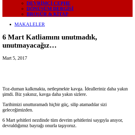
DEVRIMCI CEPHE
DÖNÜŞÜM DERGISI
BROŞÜR & KİTAP
MAKALELER
6 Mart Katliamını unutmadık,
unutmayacağız…
Mart 5, 2017
Toz-duman kalkmakta, netleşmekte kavga. İdealleriniz daha yakın
şimdi. Biz yakınız, kavga daha yakın sizlere.
Tarihimizi unutturamadı hiçbir güç, silip atamadılar sizi
geleceğimizden.
6 Mart şehitleri nezdinde tüm devrim şehitlerini saygıyla anıyor,
devraldığımız bayrağı onurla taşıyoruz.