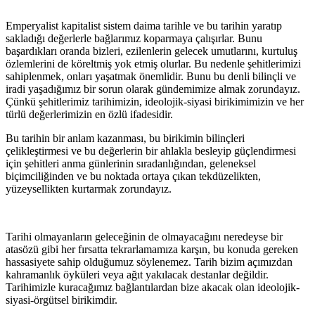
Emperyalist kapitalist sistem daima tarihle ve bu tarihin yaratıp
sakladığı değerlerle bağlarımız koparmaya çalışırlar. Bunu
başardıkları oranda bizleri, ezilenlerin gelecek umutlarını, kurtuluş
özlemlerini de köreltmiş yok etmiş olurlar. Bu nedenle şehitlerimizi
sahiplenmek, onları yaşatmak önemlidir. Bunu bu denli bilinçli ve
iradi yaşadığımız bir sorun olarak gündemimize almak zorundayız.
Çünkü şehitlerimiz tarihimizin, ideolojik-siyasi birikimimizin ve her
türlü değerlerimizin en özlü ifadesidir.
Bu tarihin bir anlam kazanması, bu birikimin bilinçleri
çelikleştirmesi ve bu değerlerin bir ahlakla besleyip güçlendirmesi
için şehitleri anma günlerinin sıradanlığından, geleneksel
biçimciliğinden ve bu noktada ortaya çıkan tekdüzelikten,
yüzeysellikten kurtarmak zorundayız.
Tarihi olmayanların geleceğinin de olmaya­ca­ğını neredeyse bir
atasözü gibi her fırsatta tekrar­­lamamıza karşın, bu konuda gereken
hassasi­­yete sahip olduğumuz söylenemez. Tarih bizim açı­mızdan
kahramanlık öyküleri veya ağıt yakı­lacak des­tanlar değildir.
Tarihimizle kuracağımız bağ­lantılardan bize akacak olan ideolojik-
siyasi-örgütsel birikimdir.