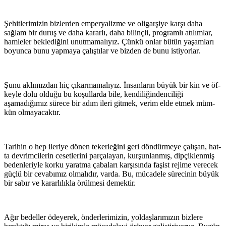
Şehitlerimizin bizlerden emperyalizme ve oligarşiye karşı daha
sağlam bir duruş ve daha kararlı, daha bi­­linçli, programlı atı­lımlar,
hamleler beklediğini unutmamalıyız. Çün­kü onlar bütün yaşamları
boyunca bunu yapmaya çalıştılar ve bizden de bunu istiyorlar.
Şunu aklımızdan hiç çıkarma­ma­lıyız. İnsanların büyük bir kin ve öf­­
keyle dolu olduğu bu koşullarda bile, kendiliğindenciliği
aşamadığımız sürece bir adım ileri git­­mek, verim el­de etmek müm­
kün ol­ma­yacaktır.
Tarihin o hep ileriye dönen teker­le­­ğini geri dön­­dürmeye çalışan, hat­
ta devrimci­lerin cesetlerini parçalayan, kur­­şunlanmış, dip­çiklenmiş
beden­le­riyle korku yaratma çabaları karşısında faşist reji­­me verecek
güçlü bir cevabımız ol­­ma­­­­lıdır, varda. Bu, mü­cadele süreci­­nin büyük
bir sabır ve kararlılıkla ö­­rülmesi demektir.
Ağır bedeller ödeyerek, önderlerimizin, yol­­­­­daşlarımızın bizlere