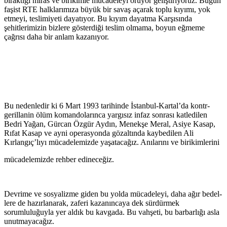
bıraktığı miras ve birikimle mücadeleyi örüyor geliştiriyoruz. Bugün
faşist RTE halklarımıza bü­­yük bir savaş açarak toplu kıyımı, yok
etmeyi, teslimiyeti dayatıyor. Bu kıyım dayatma Karşısında
şehitlerimizin bizlere gösterdiği teslim olmama, boyun eğmeme
çağrısı daha bir anlam kazanıyor.
Bu nedenledir ki 6 Mart 1993 tarihinde İstanbul-Kartal’da kontr-
gerillanin ölüm komandolarınca yargısız infaz sonrası katledilen
Bedri Yağan, Gürcan Özgür Aydın, Menekşe Meral, Asiye Kasap,
Rıfat Kasap ve ayni operasyonda gözaltında kaybedilen Ali
Kırlangıç’lıyı mücadelemizde yaşatacağız. Anılarını ve birikimlerini
mücadelemizde rehber edineceğiz.
Devrime ve sos­­­yalizme giden bu yol­da mücade­le­­yi, daha ağır bedel­
lere de hazırla­na­­rak, zaferi kazanın­ca­ya dek sür­­dür­­mek
sorumluluğuyla yer aldık bu kavgada. Bu vahşeti, bu bar­barlığı asla
unutmayacağız.