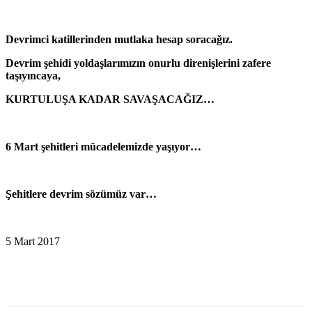
Devrimci katillerinden mutlaka he­­­­­sap soracağız.
Devrim şehidi yoldaşlarımızın onurlu direnişle­­rini zafere
taşıyıncaya,
KURTU­LU­ŞA KADAR SAVAŞACAĞIZ…
6 Mart şehitleri mücadelemizde yaşıyor…
Şehitlere devrim sözümüz var…
5 Mart 2017