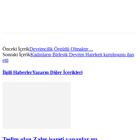
Önceki İçerik
Devrimcilik Örgütlü Olmaktır…
Sonraki İçerik
Kadınların Birleşik Devrim Hareketi kuruluşunu ilan
etti
İlgili Haberler
Yazarın Diğer İçerikleri
Teslim olan Zafer işareti yapanlar mı,