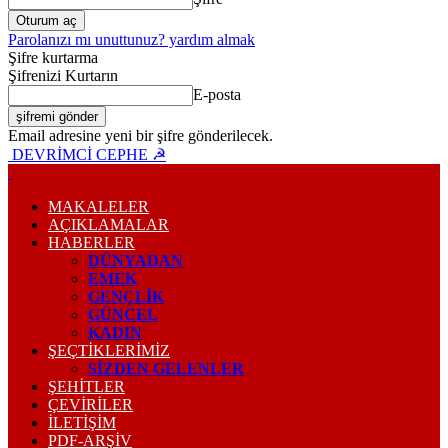
Parolanızı mı unuttunuz? yardım almak
Şifre kurtarma
Şifrenizi Kurtarın
E-posta
Email adresine yeni bir şifre gönderilecek.
DEVRİMCİ CEPHE ☭
MAKALELER
AÇIKLAMALAR
HABERLER
DÜNYADAN
EMEK
GENÇLİK
GÜNCEL
KADIN
ŞEÇTİKLERİMİZ
SİZDEN GELENLER
ŞEHİTLER
ÇEVİRİLER
İLETİŞİM
PDF-ARŞIV