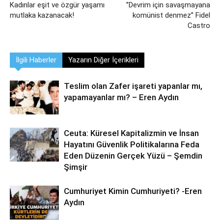
Kadınlar eşit ve özgür yaşamı
’’Devrim için savaşmayana
mutlaka kazanacak!
komünist denmez’’ Fidel
Castro
İlgili Haberler
Yazarın Diğer İçerikleri
Teslim olan Zafer işareti yapanlar mı,
yapamayanlar mı? – Eren Aydın
Ceuta: Küresel Kapitalizmin ve İnsan
Hayatını Güvenlik Politikalarına Feda
Eden Düzenin Gerçek Yüzü – Şemdin
Şimşir
Cumhuriyet Kimin Cumhuriyeti? -Eren
Aydın