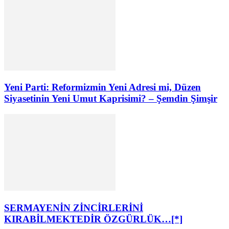
Yeni Parti: Reformizmin Yeni Adresi mi, Düzen
Siyasetinin Yeni Umut Kaprisimi? – Şemdin Şimşir
SERMAYENİN ZİNCİRLERİNİ
KIRABİLMEKTEDİR ÖZGÜRLÜK…[*]