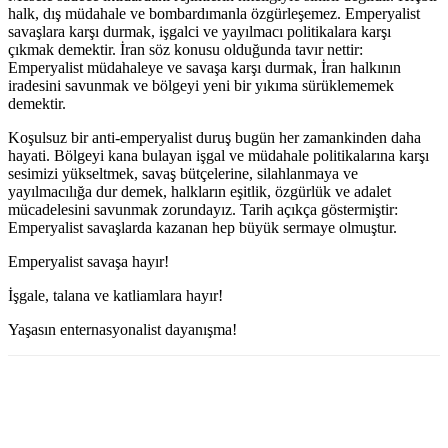
halk, dış müdahale ve bombardımanla özgürleşemez. Emperyalist
savaşlara karşı durmak, işgalci ve yayılmacı politikalara karşı
çıkmak demektir. İran söz konusu olduğunda tavır nettir:
Emperyalist müdahaleye ve savaşa karşı durmak, İran halkının
iradesini savunmak ve bölgeyi yeni bir yıkıma sürüklememek
demektir.
Koşulsuz bir anti-emperyalist duruş bugün her zamankinden daha
hayati. Bölgeyi kana bulayan işgal ve müdahale politikalarına karşı
sesimizi yükseltmek, savaş bütçelerine, silahlanmaya ve
yayılmacılığa dur demek, halkların eşitlik, özgürlük ve adalet
mücadelesini savunmak zorundayız. Tarih açıkça göstermiştir:
Emperyalist savaşlarda kazanan hep büyük sermaye olmuştur.
Emperyalist savaşa hayır!
İşgale, talana ve katliamlara hayır!
Yaşasın enternasyonalist dayanışma!