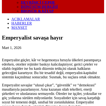
DEVRIMCI CEPHE
DÖNÜŞÜM DERGISI
BROŞÜR & KİTAP
AÇIKLAMALAR
HABERLER
MANŞET
Emperyalist savaşa hayır
Mart 1, 2026
Emperyalist güçler, kâr ve hegemonya hırsıyla ülkeleri paramparça
ederken, otoriter rejimler baskıyı kalıcılaştırıyor; gerici çeteler ve
silahlı örgütler ise bu kanlı düzenin tetikçisi olarak halkların
geleceğini karartıyor. Bu bir tesadüf değil, emperyalist-kapitalist
sistemin kaçınılmaz sonucudur. Susmak, bu suçlara ortak olmaktır.
Emperyalist savaşlar “ulusal çıkar”, “güvenlik” ve “demokrasi”
masallarıyla pazarlanıyor. Ama kazanan silah tekelleri, enerji
şirketleri ve uluslararası sermayedir. Ölenler ise işçiler, yoksullar ve
göç yollarına sürülen milyonlardır. Sosyalistler için savaş karşıtlığı
soyut bir temenni değil, sınıfsal bir zorunluluktur. Emperyalist