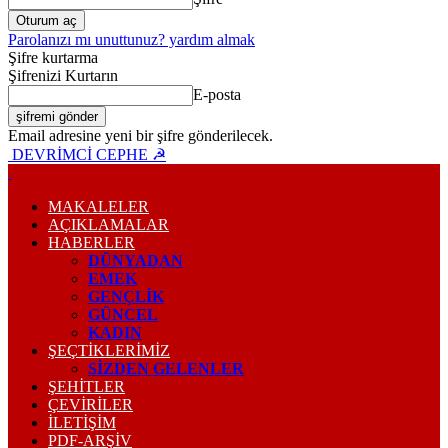
Parolanızı mı unuttunuz? yardım almak
Şifre kurtarma
Şifrenizi Kurtarın
E-posta
Email adresine yeni bir şifre gönderilecek.
DEVRİMCİ CEPHE ☭
MAKALELER
AÇIKLAMALAR
HABERLER
DÜNYADAN
EMEK
GENÇLİK
GÜNCEL
KADIN
ŞEÇTİKLERİMİZ
SİZDEN GELENLER
ŞEHİTLER
ÇEVİRİLER
İLETİŞİM
PDF-ARŞIV