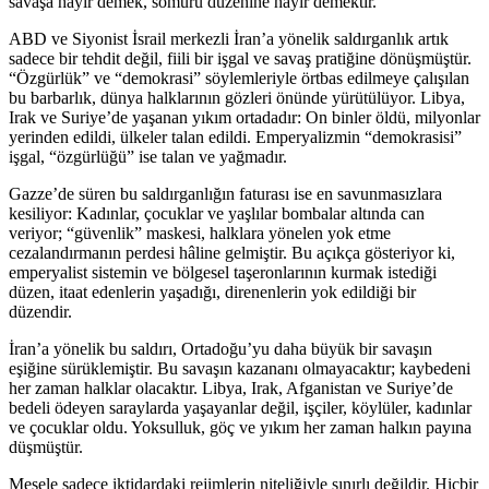
savaşa hayır demek, sömürü düzenine hayır demektir.
ABD ve Siyonist İsrail merkezli İran’a yönelik saldırganlık artık
sadece bir tehdit değil, fiili bir işgal ve savaş pratiğine dönüşmüştür.
“Özgürlük” ve “demokrasi” söylemleriyle örtbas edilmeye çalışılan
bu barbarlık, dünya halklarının gözleri önünde yürütülüyor. Libya,
Irak ve Suriye’de yaşanan yıkım ortadadır: On binler öldü, milyonlar
yerinden edildi, ülkeler talan edildi. Emperyalizmin “demokrasisi”
işgal, “özgürlüğü” ise talan ve yağmadır.
Gazze’de süren bu saldırganlığın faturası ise en savunmasızlara
kesiliyor: Kadınlar, çocuklar ve yaşlılar bombalar altında can
veriyor; “güvenlik” maskesi, halklara yönelen yok etme
cezalandırmanın perdesi hâline gelmiştir. Bu açıkça gösteriyor ki,
emperyalist sistemin ve bölgesel taşeronlarının kurmak istediği
düzen, itaat edenlerin yaşadığı, direnenlerin yok edildiği bir
düzendir.
İran’a yönelik bu saldırı, Ortadoğu’yu daha büyük bir savaşın
eşiğine sürüklemiştir. Bu savaşın kazananı olmayacaktır; kaybedeni
her zaman halklar olacaktır. Libya, Irak, Afganistan ve Suriye’de
bedeli ödeyen saraylarda yaşayanlar değil, işçiler, köylüler, kadınlar
ve çocuklar oldu. Yoksulluk, göç ve yıkım her zaman halkın payına
düşmüştür.
Mesele sadece iktidardaki rejimlerin niteliğiyle sınırlı değildir. Hiçbir