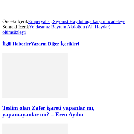
Önceki İçerik
Emperyalist, Siyonist Haydutluğa karşı mücadeleye
Sonraki İçerik
Yoldaşımız Bayram Akdoğdu (Ali Haydar)
ölümsüzleşti
İlgili Haberler
Yazarın Diğer İçerikleri
Teslim olan Zafer işareti yapanlar mı,
yapamayanlar mı? – Eren Aydın