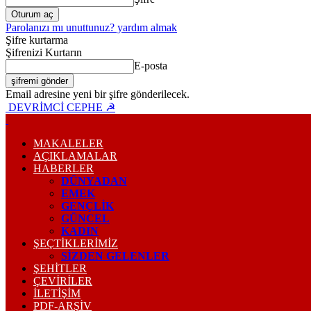
Parolanızı mı unuttunuz? yardım almak
Şifre kurtarma
Şifrenizi Kurtarın
E-posta
Email adresine yeni bir şifre gönderilecek.
DEVRİMCİ CEPHE ☭
MAKALELER
AÇIKLAMALAR
HABERLER
DÜNYADAN
EMEK
GENÇLİK
GÜNCEL
KADIN
ŞEÇTİKLERİMİZ
SİZDEN GELENLER
ŞEHİTLER
ÇEVİRİLER
İLETİŞİM
PDF-ARŞIV