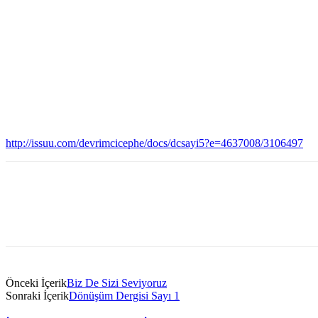
http://issuu.com/devrimcicephe/docs/dcsayi5?e=4637008/3106497
Önceki İçerik
Biz De Sizi Seviyoruz
Sonraki İçerik
Dönüşüm Dergisi Sayı 1