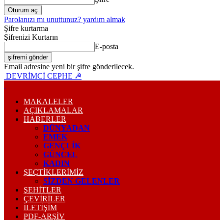
Parolanızı mı unuttunuz? yardım almak
Şifre kurtarma
Şifrenizi Kurtarın
E-posta
Email adresine yeni bir şifre gönderilecek.
DEVRİMCİ CEPHE ☭
MAKALELER
AÇIKLAMALAR
HABERLER
DÜNYADAN
EMEK
GENÇLİK
GÜNCEL
KADIN
ŞEÇTİKLERİMİZ
SİZDEN GELENLER
ŞEHİTLER
ÇEVİRİLER
İLETİŞİM
PDF-ARŞIV