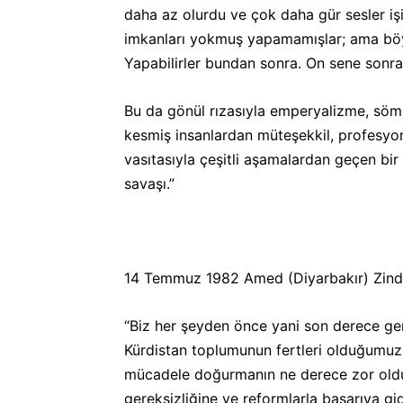
daha az olurdu ve çok daha gür sesler i
imkanları yokmuş yapamamışlar; ama böy
Yapabilirler bundan sonra. On sene sonra
Bu da gönül rızasıyla emperyalizme, sömü
kesmiş insanlardan müteşekkil, profesyone
vasıtasıyla çeşitli aşamalardan geçen bir
savaşı.”
14 Temmuz 1982 Amed (Diyarbakır) Zindan
“Biz her şeyden önce yani son derece geri
Kürdistan toplumunun fertleri olduğumuzu
mücadele doğurmanın ne derece zor olduğu
gereksizliğine ve reformlarla başarıya gid