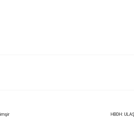
imşir
HBDH: ULA