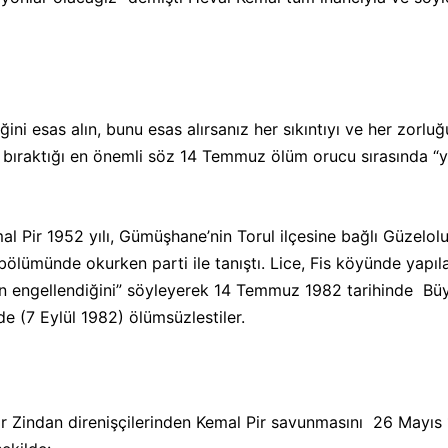
ini esas alın, bunu esas alırsanız her sıkıntıyı ve her zorluğ
de bıraktığı en önemli söz 14 Temmuz ölüm orucu sırasında 
al Pir 1952 yılı, Gümüşhane’nin Torul ilçesine bağlı Güzelo
bölümünde okurken parti ile tanıştı. Lice, Fis köyünde yapı
nın engellendiğini” söyleyerek 14 Temmuz 1982 tarihinde Bü
de (7 Eylül 1982)
ölümsüzlestiler.
 Zindan direnişçilerinden Kemal Pir savunmasını 26 Mayıs 1