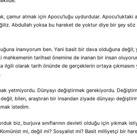
sekilde:
k, çamur atmak için Apocu’luğu uydurdular. Apocu’luktaki a
eğiliz. Abdullah yoksa bu hareket de yoktur diye bir şey söz
ğuna inanıyorum ben. Yani basit bir dava olduğuna değil; y
i mahkemenin tarihsel önemine de inanan bir insan oluyoru
 ilgili olarak tarih önünde de gerçeklerin ortaya çıkmasını y
.
mak yetmiyordu. Dünyayı değiştirmek gerekiyordu. Değişti
değil, bilen, araştıran bir insandan ziyade dünyayı değişti
lmak istedim.
duk biz, burjuva sınıflarının devleti olduğu için yıkmak isti
Komünist mi, değil mi? Sosyalist mi? Basit milliyetçi bir har