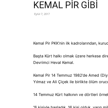
KEMAL PİR GİBİ
Eylül 7, 2017
Kemal Pir PKK’nin ilk kadrolarından, kuru
Başta Kürt halkı olmak üzere herkese dire
Devrimci Heval Kemal.
Kemal Pir 14 Temmuz 1982’de Amed (Diy
Yılmaz ve Ali Çiçek ile birlikte ölüm oru
14 Temmuz Kürt halkının ve dörtleri örnek
”6 kişiyle başladık, 16 kişi olduk, yarın 