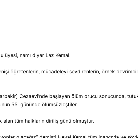
CEPHE
☭
cu üyesi, namı diyar Laz Kemal.
nişi öğretenlerin, mücadeleyi sevdirenlerin, örnek devrimcil
arbakir) Cezaevi’nde başlayan
ölüm orucu
sonucunda, tutuk
cunun 55. gününde ölümsüzleştiler.
 alan tüm halkların diriliş günü olmuştur.
milyonlar olacağız” demişti Heval Kemal tüm inancıyla ve söy