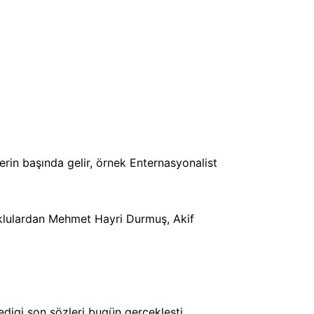
erin başında gelir, örnek Enternasyonalist
lulardan Mehmet Hayri Durmuş, Akif
ledigi son sözleri bugün gerçekleşti,