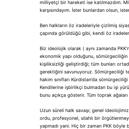
milliyetçi bir hareketi ise katılmazdım. Mi
karşısındayım. İster bunlardan olsun, ist
Ben halkların öz iradeleriyle çizilmiş si
çapında görüldüğü gibi, kendi öz iradeleri
Biz ideolojik olarak ( aynı zamanda PKK’n
ekonomik yapı olduğunu, sömürgeciliğin ol
kişiliksizliği geliştirdiği; tüm bunları 
gerektiğini savunuyoruz. Sömürgeciliği tem
hakim sınıfları Kürdistan’da sömürgeciliği
Kendilerine işbirlikçi bulmadan bu işi yürü
bunu açıkça gösterir. Tüm toprak ağaları m
Uzun süreli halk savaşı; genel ideolojimiz
ordu, profesyonel, silahlı bir örgütlenmey
yapmadı yani. Hiç bir zaman PKK böyle b