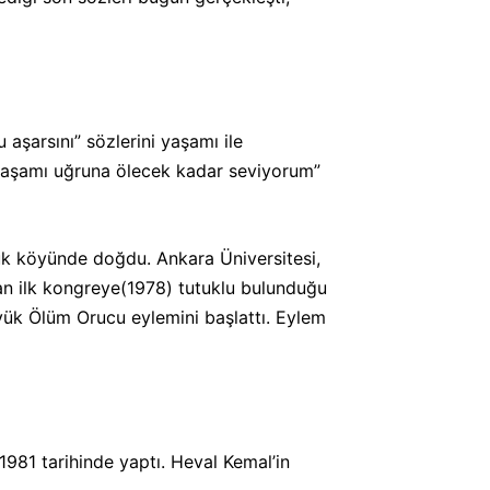
u aşarsını” sözlerini yaşamı ile
“yaşamı uğruna ölecek kadar seviyorum”
luk köyünde doğdu. Ankara Üniversitesi,
lan ilk kongreye(1978) tutuklu bulunduğu
yük Ölüm Orucu eylemini başlattı. Eylem
981 tarihinde yaptı. Heval Kemal’in