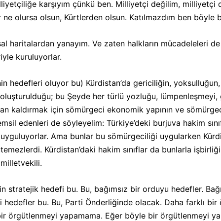
lliyetçiliğe karşıyım çünkü ben. Milliyetçi değilim, milliyetç
er ne olursa olsun, Kürtlerden olsun. Katılmazdım ben böyle b
yasal haritalardan yanayım. Ve zaten halkların mücadeleleri d
yle kuruluyorlar.
in hedefleri oluyor bu) Kürdistan’da gericiliğin, yoksulluğu
uşturulduğu; bu Şeyde her türlü yozluğu, lümpenleşmeyi, ger
ortadan kaldırmak için sömürgeci ekonomik yapının ve sömürge
sil edenleri de söyleyelim: Türkiye’deki burjuva hakim sınıfl
 uyguluyorlar. Ama bunlar bu sömürgeciliği uygularken Kürdist
temezlerdi. Kürdistan’daki hakim sınıflar da bunlarla işbirliği
illetvekili.
in stratejik hedefi bu. Bu, bağımsız bir orduyu hedefler. Bağı
i hedefler bu. Bu, Parti Önderliğinde olacak. Daha farklı bir
ir örgütlenmeyi yapamama. Eğer böyle bir örgütlenmeyi yap