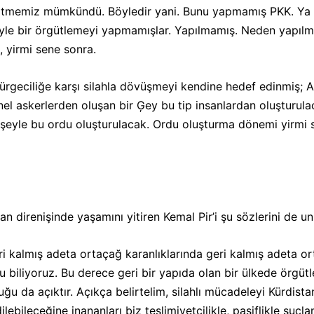
şitmemiz mümkündü. Böyledir yani. Bunu yapmamış PKK. Ya 
le bir örgütlemeyi yapmamışlar. Yapılmamış. Neden yapıl
, yirmi sene sonra.
rgeciliğe karşı silahla dövüşmeyi kendine hedef edinmiş; A
l askerlerden oluşan bir Ģey bu tip insanlardan oluşturulacak
 şeyle bu ordu oluşturulacak. Ordu oluşturma dönemi yirmi sen
 direnişinde yaşamını yitiren Kemal Pir’i şu sözlerini de 
 kalmış adeta ortaçağ karanlıklarında geri kalmış adeta ort
 biliyoruz. Bu derece geri bir yapıda olan bir ülkede örgüt
 da açıktır. Açıkça belirtelim, silahlı mücadeleyi Kürdista
ilebileceğine inananları biz teslimiyetçilikle, pasiflikle suç