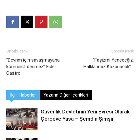
Önceki İçerik
Sonraki İçerik
’’Devrim için savaşmayana
‘’Faşizmi Yeneceğiz,
komünist denmez’’ Fidel
Halklarımız Kazanacak’’…
Castro
İlgili Haberler
Yazarın Diğer İçerikleri
Güvenlik Devletinin Yeni Evresi Olarak
Çerçeve Yasa – Şemdin Şimşir