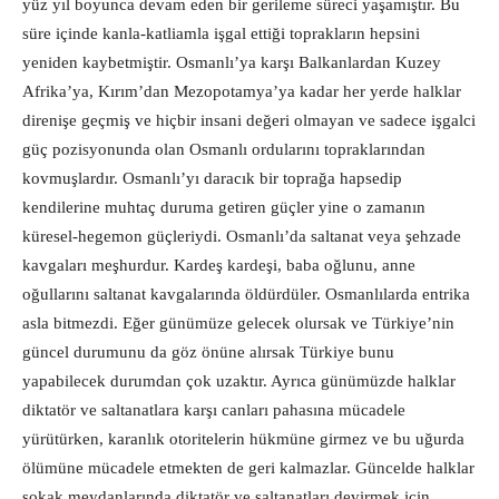
yüz yıl boyunca devam eden bir gerileme süreci yaşamıştır. Bu
süre içinde kanla-katliamla işgal ettiği toprakların hepsini
yeniden kaybetmiştir. Osmanlı’ya karşı Balkanlardan Kuzey
Afrika’ya, Kırım’dan Mezopotamya’ya kadar her yerde halklar
direnişe geçmiş ve hiçbir insani değeri olmayan ve sadece işgalci
güç pozisyonunda olan Osmanlı ordularını topraklarından
kovmuşlardır. Osmanlı’yı daracık bir toprağa hapsedip
kendilerine muhtaç duruma getiren güçler yine o zamanın
küresel-hegemon güçleriydi. Osmanlı’da saltanat veya şehzade
kavgaları meşhurdur. Kardeş kardeşi, baba oğlunu, anne
oğullarını saltanat kavgalarında öldürdüler. Osmanlılarda entrika
asla bitmezdi. Eğer günümüze gelecek olursak ve Türkiye’nin
güncel durumunu da göz önüne alırsak Türkiye bunu
yapabilecek durumdan çok uzaktır. Ayrıca günümüzde halklar
diktatör ve saltanatlara karşı canları pahasına mücadele
yürütürken, karanlık otoritelerin hükmüne girmez ve bu uğurda
ölümüne mücadele etmekten de geri kalmazlar. Güncelde halklar
sokak meydanlarında diktatör ve saltanatları devirmek için