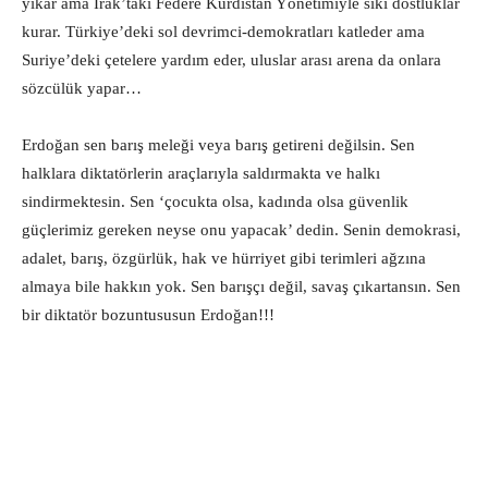
yıkar ama Irak’taki Federe Kürdistan Yönetimiyle sıkı dostluklar
kurar. Türkiye’deki sol devrimci-demokratları katleder ama
Suriye’deki çetelere yardım eder, uluslar arası arena da onlara
sözcülük yapar…
Erdoğan sen barış meleği veya barış getireni değilsin. Sen
halklara diktatörlerin araçlarıyla saldırmakta ve halkı
sindirmektesin. Sen ‘çocukta olsa, kadında olsa güvenlik
güçlerimiz gereken neyse onu yapacak’ dedin. Senin demokrasi,
adalet, barış, özgürlük, hak ve hürriyet gibi terimleri ağzına
almaya bile hakkın yok. Sen barışçı değil, savaş çıkartansın. Sen
bir diktatör bozuntususun Erdoğan!!!