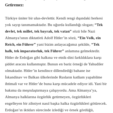
Getiremez:
Türkiye üniter bir ulus-devlettir. Kendi rengi dışındaki herkesi
yok sayıp tanımamaktadır. Bu uğurda kullandığı slogan;
“Tek
devlet, tek millet, tek bayrak, tek vatan”
sözü bile Nazi
Almanya’sının diktatörü Adolf Hitler’in sözü,
“Ein Volk, ein
Reich, ein Führer”
yani bizim anlayacağımız şekilde,
“Tek
halk, tek imparatorluk, tek Führer”
anlamına gelmektedir.
Hitler de Erdoğan gibi halkına ve etnik-dini farklılıklara karşı
şiddet aracını kullanmıştır. Bunun en bariz örneği de Yahudiler
olmaktadır. Hitler’in kendince dillendirdiği bahane ise
İskandinav ve Balkan ülkelerinde Rusların katliam yapabilme
ihtimali var ve Hitler’de buna karşı mücadele ediyor idi. Yani bir
bakıma da meşrulaştırmaya çalışıyordu. Ama Almanya’ya,
Almanya halklarına özgürlük getirmeyen, özgürlükleri
engelleyen bir zihniyet nasıl başka halka özgürlükleri götürecek.
Erdoğan’ın iktidarı sürecinde izlediği ve örnek gördüğü,