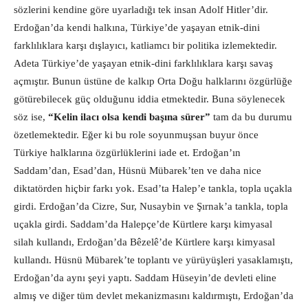
sözlerini kendine göre uyarladığı tek insan Adolf Hitler’dir.
Erdoğan’da kendi halkına, Türkiye’de yaşayan etnik-dini
farklılıklara karşı dışlayıcı, katliamcı bir politika izlemektedir.
Adeta Türkiye’de yaşayan etnik-dini farklılıklara karşı savaş
açmıştır. Bunun üstüne de kalkıp Orta Doğu halklarını özgürlüğe
götürebilecek güç olduğunu iddia etmektedir. Buna söylenecek
söz ise,
“Kelin ilacı olsa kendi başına sürer”
tam da bu durumu
özetlemektedir. Eğer ki bu role soyunmuşsan buyur önce
Türkiye halklarına özgürlüklerini iade et. Erdoğan’ın
Saddam’dan, Esad’dan, Hüsnü Mübarek’ten ve daha nice
diktatörden hiçbir farkı yok. Esad’ta Halep’e tankla, topla uçakla
girdi. Erdoğan’da Cizre, Sur, Nusaybin ve Şırnak’a tankla, topla
uçakla girdi. Saddam’da Halepçe’de Kürtlere karşı kimyasal
silah kullandı, Erdoğan’da Bêzelê’de Kürtlere karşı kimyasal
kullandı. Hüsnü Mübarek’te toplantı ve yürüyüşleri yasaklamıştı,
Erdoğan’da aynı şeyi yaptı. Saddam Hüseyin’de devleti eline
almış ve diğer tüm devlet mekanizmasını kaldırmıştı, Erdoğan’da