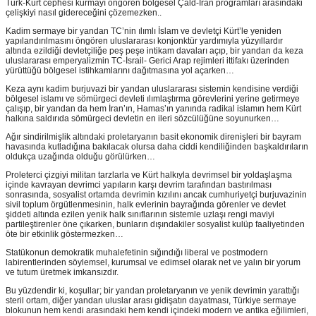
Türk-Kürt cephesi kurmayı öngören bölgesel Çald-İran programları arasındaki
çelişkiyi nasıl gidereceğini çözemezken..
Kadim sermaye bir yandan TC’nin ılımlı İslam ve devletçi Kürt’le yeniden
yapılandırılmasını öngören uluslararası konjonktür yardımıyla yüzyıllardır
altında ezildiği devletçiliğe peş peşe intikam davaları açıp, bir yandan da keza
uluslararası emperyalizmin TC-İsrail- Gerici Arap rejimleri ittifakı üzerinden
yürüttüğü bölgesel istihkamlarını dağıtmasına yol açarken…
Keza aynı kadim burjuvazi bir yandan uluslararası sistemin kendisine verdiği
bölgesel islamı ve sömürgeci devleti ılımlaştırma görevlerini yerine getirmeye
çalışıp, bir yandan da hem İran’ın, Hamas’ın yanında radikal islamın hem Kürt
halkına saldırıda sömürgeci devletin en ileri sözcülüğüne soyunurken…
Ağır sindirilmişlik altındaki proletaryanın basit ekonomik direnişleri bir bayram
havasında kutladığına bakılacak olursa daha ciddi kendiliğinden başkaldırıların
oldukça uzağında olduğu görülürken…
Proleterci çizgiyi militan tarzlarla ve Kürt halkıyla devrimsel bir yoldaşlaşma
içinde kavrayan devrimci yapıların karşı devrim tarafından bastırılması
sonrasında, sosyalist ortamda devrimin kızılını ancak cumhuriyetçi burjuvazinin
sivil toplum örgütlenmesinin, halk evlerinin bayrağında görenler ve devlet
şiddeti altında ezilen yenik halk sınıflarının sistemle uzlaşı rengi maviyi
partileştirenler öne çıkarken, bunların dışındakiler sosyalist kulüp faaliyetinden
öte bir etkinlik göstermezken…
Statükonun demokratik muhalefetinin sığındığı liberal ve postmodern
labirentlerinden söylemsel, kurumsal ve edimsel olarak net ve yalın bir yorum
ve tutum üretmek imkansızdır.
Bu yüzdendir ki, koşullar; bir yandan proletaryanın ve yenik devrimin yarattığı
steril ortam, diğer yandan uluslar arası gidişatın dayatması, Türkiye sermaye
blokunun hem kendi arasındaki hem kendi içindeki modern ve antika eğilimleri,