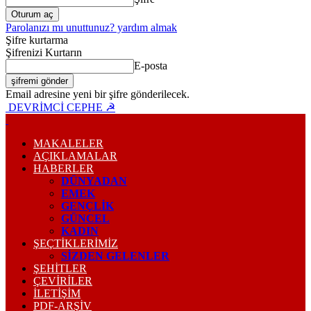
Parolanızı mı unuttunuz? yardım almak
Şifre kurtarma
Şifrenizi Kurtarın
E-posta
Email adresine yeni bir şifre gönderilecek.
DEVRİMCİ CEPHE ☭
MAKALELER
AÇIKLAMALAR
HABERLER
DÜNYADAN
EMEK
GENÇLİK
GÜNCEL
KADIN
ŞEÇTİKLERİMİZ
SİZDEN GELENLER
ŞEHİTLER
ÇEVİRİLER
İLETİŞİM
PDF-ARŞIV