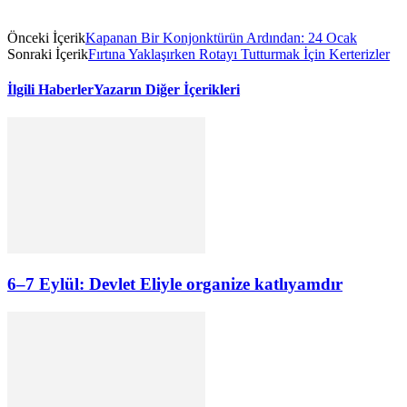
Önceki İçerik
Kapanan Bir Konjonktürün Ardından: 24 Ocak
Sonraki İçerik
Fırtına Yaklaşırken Rotayı Tutturmak İçin Kerterizler
İlgili Haberler
Yazarın Diğer İçerikleri
6–7 Eylül: Devlet Eliyle organize katlıyamdır