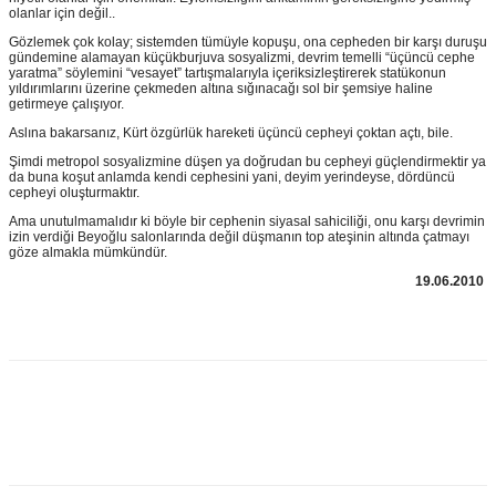
olanlar için değil..
Gözlemek çok kolay; sistemden tümüyle kopuşu, ona cepheden bir karşı duruşu
gündemine alamayan küçükburjuva sosyalizmi, devrim temelli “üçüncü cephe
yaratma” söylemini “vesayet” tartışmalarıyla içeriksizleştirerek statükonun
yıldırımlarını üzerine çekmeden altına sığınacağı sol bir şemsiye haline
getirmeye çalışıyor.
Aslına bakarsanız, Kürt özgürlük hareketi üçüncü cepheyi çoktan açtı, bile.
Şimdi metropol sosyalizmine düşen ya doğrudan bu cepheyi güçlendirmektir ya
da buna koşut anlamda kendi cephesini yani, deyim yerindeyse, dördüncü
cepheyi oluşturmaktır.
Ama unutulmamalıdır ki böyle bir cephenin siyasal sahiciliği, onu karşı devrimin
izin verdiği Beyoğlu salonlarında değil düşmanın top ateşinin altında çatmayı
göze almakla mümkündür.
19.06.2010