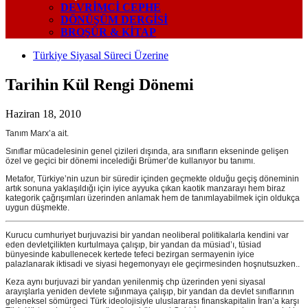
DEVRIMCI CEPHE
DÖNÜŞÜM DERGISI
BROŞÜR & KİTAP
Türkiye Siyasal Süreci Üzerine
Tarihin Kül Rengi Dönemi
Haziran 18, 2010
Tanım Marx’a ait.
Sınıflar mücadelesinin genel çizileri dışında, ara sınıfların ekseninde gelişen
özel ve geçici bir dönemi incelediği Brümer’de kullanıyor bu tanımı.
Metafor, Türkiye’nin uzun bir süredir içinden geçmekte olduğu geçiş döneminin
artık sonuna yaklaşıldığı için iyice ayyuka çıkan kaotik manzarayı hem biraz
kategorik çağrışımları üzerinden anlamak hem de tanımlayabilmek için oldukça
uygun düşmekte.
Kurucu cumhuriyet burjuvazisi bir yandan neoliberal politikalarla kendini var
eden devletçilikten kurtulmaya çalışıp, bir yandan da müsiad’ı, tüsiad
bünyesinde kabullenecek kertede tefeci bezirgan sermayenin iyice
palazlanarak iktisadi ve siyasi hegemonyayı ele geçirmesinden hoşnutsuzken..
Keza aynı burjuvazi bir yandan yenilenmiş chp üzerinden yeni siyasal
arayışlarla yeniden devlete sığınmaya çalışıp, bir yandan da devlet sınıflarının
geleneksel sömürgeci Türk ideolojisiyle uluslararası finanskapitalin İran’a karşı