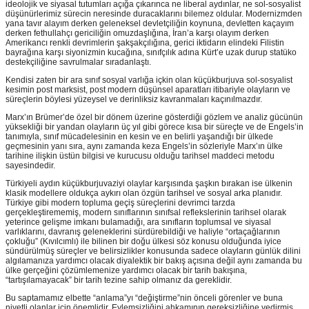
ideolojik ve siyasal tutumları açığa çıkarınca ne liberal aydınlar, ne sol-sosyalist
düşünürlerimiz sürecin neresinde duracaklarını bilemez oldular. Modernizmden
yana tavır alayım derken geleneksel devletçiliğin koynuna, devletten kaçayım
derken fethullahçı gericiliğin omuzdaşlığına, İran’a karşı olayım derken
Amerikancı renkli devrimlerin şakşakçılığına, gerici iktidarın elindeki Filistin
bayrağına karşı siyonizmin kucağına, sınıfçılık adına Kürt’e uzak durup statüko
destekçiliğine savrulmalar sıradanlaştı.
Kendisi zaten bir ara sınıf sosyal varlığa içkin olan küçükburjuva sol-sosyalist
kesimin post marksist, post modern düşünsel aparatları itibariyle olayların ve
süreçlerin böylesi yüzeysel ve derinliksiz kavranmaları kaçınılmazdır.
Marx’ın Brümer’de özel bir dönem üzerine gösterdiği gözlem ve analiz gücünün
yüksekliği bir yandan olayların üç yıl gibi görece kısa bir süreçte ve de Engels’in
tanımıyla, sınıf mücadelesinin en kesin ve en belirli yaşandığı bir ülkede
geçmesinin yanı sıra, aynı zamanda keza Engels’in sözleriyle Marx’ın ülke
tarihine ilişkin üstün bilgisi ve kurucusu olduğu tarihsel maddeci metodu
sayesindedir.
Türkiyeli aydın küçükburjuvaziyi olaylar karşısında şaşkın bırakan ise ülkenin
klasik modellere oldukça aykırı olan özgün tarihsel ve sosyal arka planıdır.
Türkiye gibi modern topluma geçiş süreçlerini devrimci tarzda
gerçekleştirememiş, modern sınıflarının sınıfsal reflekslerinin tarihsel olarak
yeterince gelişme imkanı bulamadığı, ara sınıfların toplumsal ve siyasal
varlıklarını, davranış geleneklerini sürdürebildiği ve haliyle “ortaçağlarının
çokluğu” (Kıvılcımlı) ile bilinen bir doğu ülkesi söz konusu olduğunda iyice
sündürülmüş süreçler ve belirsizlikler konusunda sadece olayların günlük dilini
algılamanıza yardımcı olacak diyalektik bir bakış açısına değil aynı zamanda bu
ülke gerçeğini çözümlemenize yardımcı olacak bir tarih bakışına,
“tartışılamayacak” bir tarih tezine sahip olmanız da gereklidir.
Bu saptamamız elbette “anlama”yı “değiştirme”nin önceli görenler ve buna
niyetli olanlar için önemlidir. Eylemsizliğini ahkamının gereksizliğine yedirmiş