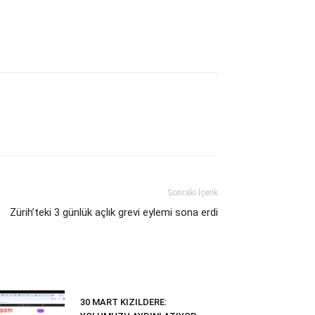
Sonraki İçerik
Zürih’teki 3 günlük açlık grevi eylemi sona erdi
30 MART KIZILDERE: