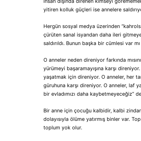
insan dışında direnen kimseyi görememek
yitiren kolluk güçleri ise annelere saldır
Hergün sosyal medya üzerinden “kahrolsun
çürüten sanal isyandan daha ileri gitmey
saldırıldı. Bunun başka bir cümlesi var mı
O anneler neden direniyor farkında mısın
yürümeyi başaramayışına karşı direniyor. 
yaşatmak için direniyor. O anneler, her t
güruhuna karşı direniyor. O anneler, laf y
bir evladımızı daha kaybetmeyeceğiz” de
Bir anne için çocuğu kalbidir, kalbi zind
dolayısıyla ölüme yatırmış binler var. Top
toplum yok olur.