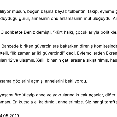
 “Biliyor musun, bugün başına beyaz tülbentini takıp, eyleme 
yduğu gurur, annesinin onu anlamasının mutluluğuydu. Ann
 sohbette Deniz demişti, “Kürt halkı, çocuklarıyla politikleşt
. Bahçede biriken güvercinlere bakarken direniş komitesinden
Xelil, “İlk zamanlar iki güvercindi” dedi. Eylemcilerden Ekre
ı 12’ye ulaşmış. Xelil, binanın çatı arasına sıkıştırılmış, h
aşama gözlerini açmış, annelerini bekliyordu.
i yaşamı örgütleyip anne ve yavrularına kucak açanlar, diğer t
manı. En kutsala el kaldırıldı, annelerimize. Siz hangi taraft
4.05.2019