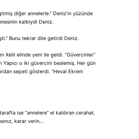
gitmiş diğer annelerle.” Deniz’in yüzünde
esinin kalbiydi Deniz.
i.” Bunu tekrar dile getirdi Deniz.
 Xelil elinde yem ile geldi. “Güvercinler”
m Yapıcı o iki güvercini beslemiş. Her gün
asırdan sepeti gösterdi. “Heval Ekrem
arafta ise “annelere” el kaldıran cerahat.
asınız, karar verin…