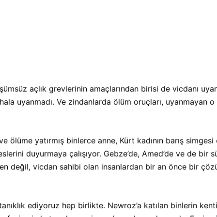
CEPHE
☭
ümsüz açlık grevlerinin amaçlarından birisi de vicdanı uyand
i hala uyanmadı. Ve zindanlarda ölüm oruçları, uyanmayan o 
ve ölüme yatırmış binlerce anne, Kürt kadının barış simgesi 
 seslerini duyurmaya çalışıyor. Gebze’de, Amed’de ve de bir 
ten değil, vicdan sahibi olan insanlardan bir an önce bir çö
anıklık ediyoruz hep birlikte. Newroz’a katılan binlerin ken