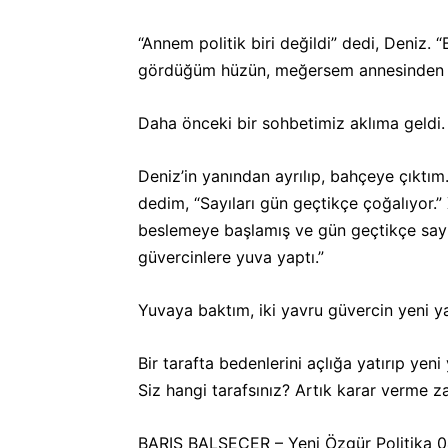
“Annem politik biri değildi” dedi, Deniz.
gördüğüm hüzün, meğersem annesinden du
Daha önceki bir sohbetimiz aklıma geldi. O
Deniz’in yanından ayrılıp, bahçeye çıktım
dedim, “Sayıları gün geçtikçe çoğalıyor.” 
beslemeye başlamış ve gün geçtikçe sayılar
güvercinlere yuva yaptı.”
Yuvaya baktım, iki yavru güvercin yeni y
Bir tarafta bedenlerini açlığa yatırıp yen
Siz hangi tarafsınız? Artık karar verme za
BARIŞ BALSEÇER – Yeni Özgür Politika
0