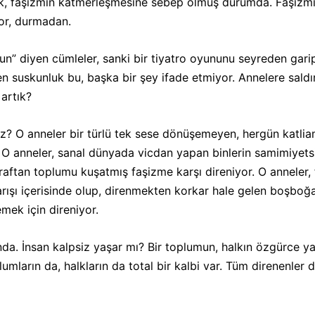
, faşizmin katmerleşmesine sebep olmuş durumda. Faşizmin
ıyor, durmadan.
” diyen cümleler, sanki bir tiyatro oyununu seyreden garipli
en suskunluk bu, başka bir şey ifade etmiyor. Annelere sald
 artık?
ız? O anneler bir türlü tek sese dönüşemeyen, hergün katliam
O anneler, sanal dünyada vicdan yapan binlerin samimiyetsiz
araftan toplumu kuşatmış faşizme karşı direniyor. O anneler,
arışı içerisinde olup, direnmekten korkar hale gelen boşboğaz
mek için direniyor.
anda. İnsan kalpsiz yaşar mı? Bir toplumun, halkın özgürce ya
lumların da, halkların da total bir kalbi var. Tüm direnenler 