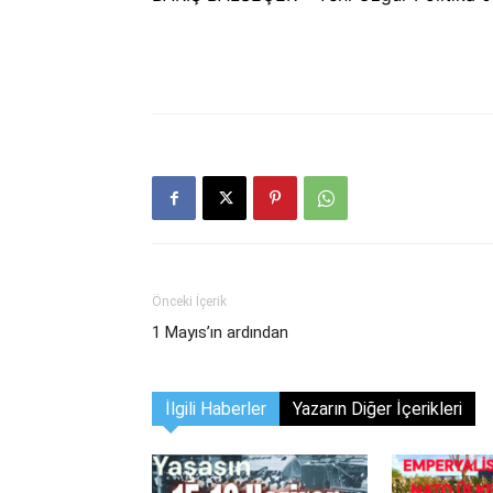
Önceki İçerik
1 Mayıs’ın ardından
İlgili Haberler
Yazarın Diğer İçerikleri