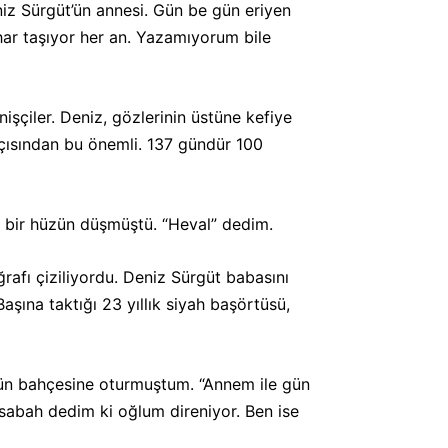
iz Sürgüt’ün annesi. Gün be gün eriyen
har taşıyor her an. Yazamıyorum bile
işçiler. Deniz, gözlerinin üstüne kefiye
çısından bu önemli. 137 gündür 100
f bir hüzün düşmüştü. “Heval” dedim.
rafı çiziliyordu. Deniz Sürgüt babasını
aşına taktığı 23 yıllık siyah başörtüsü,
hüzün bahçesine oturmuştum. “Annem ile gün
”sabah dedim ki oğlum direniyor. Ben ise