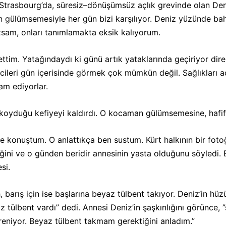
 Strasbourg’da, süresiz–dönüşümsüz açlık grevinde olan Den
n gülümsemesiyle her gün bizi karşılıyor. Deniz yüzünde ba
 yazsam, onları tanımlamakta eksik kalıyorum.
ttim. Yatağındaydı ki günü artık yataklarında geçiriyor diren
eri gün içerisinde görmek çok mümkün değil. Sağlıkları a
am ediyorlar.
e koyduğu kefiyeyi kaldırdı. O kocaman gülümsemesine, hafi
e konuştum. O anlattıkça ben sustum. Kürt halkının bir fotoğ
ğini ve o günden beridir annesinin yasta olduğunu söyledi. B
si.
h, barış için ise başlarına beyaz tülbent takıyor. Deniz’in 
tülbent vardı” dedi. Annesi Deniz’in şaşkınlığını görünce, 
eniyor. Beyaz tülbent takmam gerektiğini anladım.”