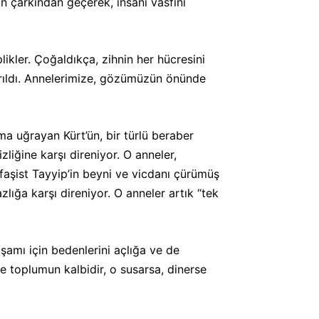
 çarkından geçerek, insani vasfını
kler. Çoğaldıkça, zihnin her hücresini
ırıldı. Annelerimize, gözümüzün önünde
a uğrayan Kürt’ün, bir türlü beraber
liğine karşı direniyor. O anneler,
 faşist Tayyip’in beyni ve vicdanı çürümüş
lığa karşı direniyor. O anneler artık “tek
şamı için bedenlerini açlığa ve de
de toplumun kalbidir, o susarsa, dinerse