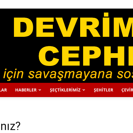
LAR
HABERLER
ŞEÇTİKLERİMİZ
ŞEHİTLER
ÇEVİR
DEVRİMCİ
ınız?