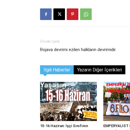
Önceki İçerik
Rojava devrimi ezilen halkların devrimidir.
İlgili Haberler
Yazarın Diğer İçerikleri
15-16 Haziran: İşçi Sınıfının
EMPERYALİST