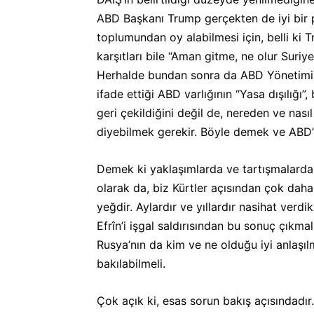
ABD Başkanı Trump gerçekten de iyi bir p
toplumundan oy alabilmesi için, belli ki 
karşıtları bile “Aman gitme, ne olur Suriy
Herhalde bundan sonra da ABD Yönetimi “Ne
ifade ettiği ABD varlığının “Yasa dışılı
geri çekildiğini değil de, nereden ve nas
diyebilmek gerekir. Böyle demek ve ABD’n
Demek ki yaklaşımlarda ve tartışmalarda 
olarak da, biz Kürtler açısından çok daha 
yeğdir. Aylardır ve yıllardır nasihat verd
Efrîn’i işgal saldırısından bu sonuç çıkm
Rusya’nın da kim ve ne olduğu iyi anlaşılm
bakılabilmeli.
Çok açık ki, esas sorun bakış açısındadır.