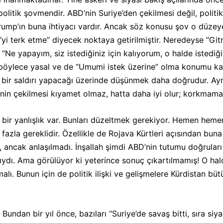
olitik şovmendir. ABD’nin Suriye’den çekilmesi değil, poli
Trump’ın buna ihtiyacı vardır. Ancak söz konusu şov o düzey
e’yi terk etme” diyecek noktaya getirilmiştir. Neredeyse “Git
 yapayım, siz istediğiniz için kalıyorum, o halde istediğim g
ğı”, böylece yasal ve de “Umumi istek üzerine” olma konumu 
ıl bir saldırı yapacağı üzerinde düşünmek daha doğrudur. Ay
in çekilmesi kıyamet olmaz, hatta daha iyi olur; korkmamak
bir yanlışlık var. Bunları düzeltmek gerekiyor. Hemen hemen
fazla gereklidir. Özellikle de Rojava Kürtleri açısından buna 
ik, ancak anlaşılmadı. İnşallah şimdi ABD’nin tutumu doğruları
alıydı. Ama görülüyor ki yeterince sonuç çıkartılmamış! O hal
alı. Bunun için de politik ilişki ve gelişmelere Kürdistan bü
 Bundan bir yıl önce, bazıları “Suriye’de savaş bitti, sıra si