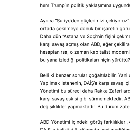
hem Trump’ın politik yaklaşımına uygundu
Ayrıca “Suriye’den güçlerimizi çekiyoruz” 
ortada çekilmeye dönük bir işaretin görü
Daha dün “Astana ve Soçi’nin fişini çekme
karşı savaş açmış olan ABD, eğer çekilir
hesaplanırsa, o zaman kapitalist moderni
bu yana izlediği politikaları niçin yürüttü?
Belli ki benzer sorular çoğaltılabilir. Y
Yapılmak istenenin, DAİŞ’e karşı savaş iç
Yönetimi bu süreci daha Rakka Zaferi ardın
karşı savaş eskisi gibi sürmemektedir. A
değişiklikler yapmaktadır. Bu durum zaten 
ABD Yönetimi içindeki görüş farklılıkları, 
DAİŞ’in belirtildiği düzeyde yenilmediğine