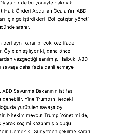
. Olaya bir de bu yönüyle bakmak
ürt Halk Önderi Abdullah Öcalan’ın “ABD
ı için geliştirdikleri “Böl-çatıştır-yönet”
ücünde aranır.
 beri aynı karar birçok kez ifade
. Öyle anlaşılıyor ki, daha önce
rardan vazgeçtiği sanılmış. Halbuki ABD
nı savaşa daha fazla dahil etmeye
r. ABD Savunma Bakanının istifası
denebilir. Yine Trump’ın ilerdeki
tadoğu’da yürütülen savaşa oy
ir. Nitekim mevcut Trump Yönetimi de,
 diyerek seçimi kazanmış olduğu
dır. Demek ki, Suriye’den çekilme kararı