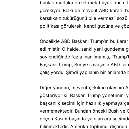
bunları mutlaka düzeltmek büyük önem taş
gerekiyor. Belki de mevcut ABD kararı, ba
karşılıksız tükürüğünü bile vermez” sözü he
politikası görülerek, kendi gücüne ve çöz
Öncelikle ABD Başkanı Trump’ın bu karar 
edilmiştir. O halde, sanki yeni gündeme g
söylendiğinde fazla inanılmamış, “Trump’
Başkanı Trump, Suriye savaşının ABD için
çalışıyordu. Şimdi yapılanın bir anlamda 
Diğer yandan, mevcut çekilme olayının ABD
gösteriyor ki, Başkan Trump yönetimini ye
başkanlık seçimi için hazırlık yapmaya ça
vermemektedir. Bundan önceki Bush ve O
geçen Kasım başında yapılan ara seçimde
bilinmektedir. Amerika toplumu, dışarıda