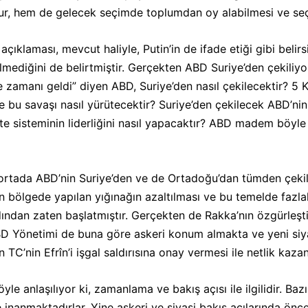
r, hem de gelecek seçimde toplumdan oy alabilmesi ve seçi
açıklaması, mevcut haliyle, Putin’in de ifade etiği gibi belir
lmediğini de belirtmiştir. Gerçekten ABD Suriye’den çekiliy
 zamanı geldi” diyen ABD, Suriye’den nasıl çekilecektir? 5 K
se bu savaşı nasıl yürütecektir? Suriye’den çekilecek ABD’ni
te sisteminin liderliğini nasıl yapacaktır? ABD madem böyl
ani ortada ABD’nin Suriye’den ve de Ortadoğu’dan tümden çeki
in bölgede yapılan yığınağın azaltılması ve bu temelde fazlal
dan zaten başlatmıştır. Gerçekten de Rakka’nın özgürleştiril
BD Yönetimi de buna göre askeri konum almakta ve yeni siyase
TC’nin Efrîn’i işgal saldırısına onay vermesi ile netlik kazan
öyle anlaşılıyor ki, zamanlama ve bakış açısı ile ilgilidir. B
 inanmaktadırlar. Yine askeri ve siyasi bakış açılarında önce