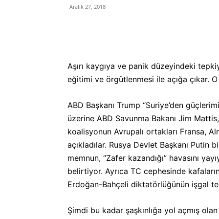
Aralık 27, 2018
Aşırı kaygıya ve panik düzeyindeki tepk
eğitimi ve örgütlenmesi ile açığa çıkar. 
ABD Başkanı Trump “Suriye’den güçlerimiz
üzerine ABD Savunma Bakanı Jim Mattis, “A
koalisyonun Avrupalı ortakları Fransa, Alm
açıkladılar. Rusya Devlet Başkanı Putin 
memnun, “Zafer kazandığı” havasını yayıy
belirtiyor. Ayrıca TC cephesinde kafaları
Erdoğan-Bahçeli diktatörlüğünün işgal teh
Şimdi bu kadar şaşkınlığa yol açmış olan 