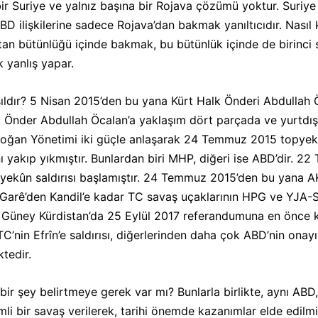
ir Suriye ve yalnız başına bir Rojava çözümü yoktur. Suriye
BD ilişkilerine sadece Rojava’dan bakmak yanıltıcıdır. Nasıl 
stan bütünlüğü içinde bakmak, bu bütünlük içinde de birinci
k yanlış yapar.
asıldır? 5 Nisan 2015’den bu yana Kürt Halk Önderi Abdullah 
Önder Abdullah Öcalan’a yaklaşım dört parçada ve yurtdışın
oğan Yönetimi iki güçle anlaşarak 24 Temmuz 2015 topyekûn
nı yakıp yıkmıştır. Bunlardan biri MHP, diğeri ise ABD’dir.
yekûn saldırısı başlamıştır. 24 Temmuz 2015’den bu yana A
. Garê’den Kandil’e kadar TC savaş uçaklarının HPG ve YJA-St
r. Güney Kürdistan’da 25 Eylül 2017 referandumuna en önce ka
C’nin Efrîn’e saldırısı, diğerlerinden daha çok ABD’nin onayı
tedir.
 bir şey belirtmeye gerek var mı? Bunlarla birlikte, aynı ABD,
 bir savaş verilerek, tarihi önemde kazanımlar elde edilmiş