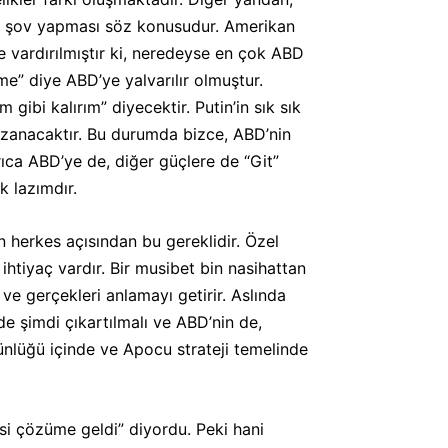
tik şov yapması söz konusudur. Amerikan
e vardırılmıştır ki, neredeyse en çok ABD
me” diye ABD’ye yalvarılır olmuştur.
ibi kalırım” diyecektir. Putin’in sık sık
kazanacaktır. Bu durumda bizce, ABD’nin
rıca ABD’ye de, diğer güçlere de “Git”
 lazımdır.
 herkes açısından bu gereklidir. Özel
ihtiyaç vardır. Bir musibet bin nasihattan
 ve gerçekleri anlamayı getirir. Aslında
de şimdi çıkartılmalı ve ABD’nin de,
tünlüğü içinde ve Apocu strateji temelinde
yasi çözüme geldi” diyordu. Peki hani