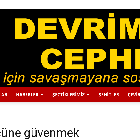
LAR
HABERLER
ŞEÇTİKLERİMİZ
ŞEHİTLER
ÇEVİR
DEVRİMCİ
ücüne güvenmek