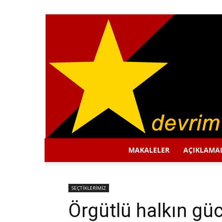
MAKALELER
AÇIKLAMA
SEÇTİKLERİMİZ
Örgütlü halkın g