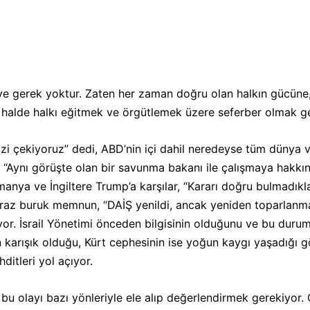
CEPHE
iye gerek yoktur. Zaten her zaman doğru olan halkın gücüne
☭
O halde halkı eğitmek ve örgütlemek üzere seferber olmak ge
i çekiyoruz” dedi, ABD’nin içi dahil neredeyse tüm dünya v
ynı görüşte olan bir savunma bakanı ile çalışmaya hakkınız 
anya ve İngiltere Trump’a karşılar, “Kararı doğru bulmadıklar
biraz buruk memnun, “DAİŞ yenildi, ancak yeniden toparlanma 
or. İsrail Yönetimi önceden bilgisinin olduğunu ve bu duru
n karışık olduğu, Kürt cephesinin ise yoğun kaygı yaşadığı g
ditleri yol açıyor.
bu olayı bazı yönleriyle ele alıp değerlendirmek gerekiyor. 