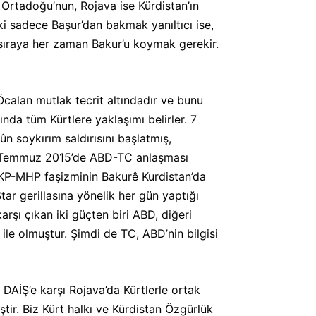
 Ortadoğu’nun, Rojava ise Kürdistan’ın
ki sadece Başur’dan bakmak yanıltıcı ise,
 sıraya her zaman Bakur’u koymak gerekir.
Öcalan mutlak tecrit altındadır ve bunu
da tüm Kürtlere yaklaşımı belirler. 7
 soykırım saldırısını başlatmış,
 22 Temmuz 2015’de ABD-TC anlaşması
KP-MHP faşizminin Bakurê Kurdistan’da
ar gerillasına yönelik her gün yaptığı
rşı çıkan iki güçten biri ABD, diğeri
 ile olmuştur. Şimdi de TC, ABD’nin bilgisi
 DAİŞ’e karşı Rojava’da Kürtlerle ortak
tir. Biz Kürt halkı ve Kürdistan Özgürlük