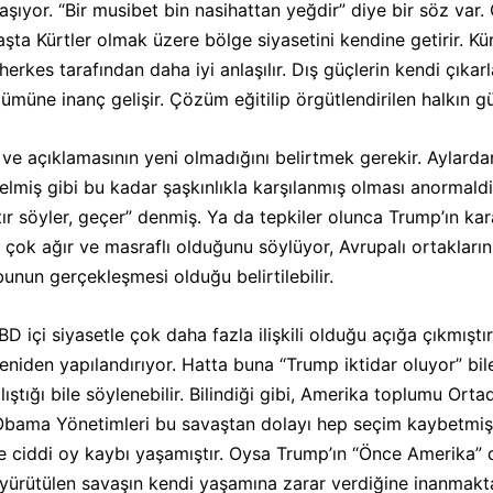
ıyor. “Bir musibet bin nasihattan yeğdir” diye bir söz var
şta Kürtler olmak üzere bölge siyasetini kendine getirir. K
rkes tarafından daha iyi anlaşılır. Dış güçlerin kendi çıkarlar
ümüne inanç gelişir. Çözüm eğitilip örgütlendirilen halkın g
ve açıklamasının yeni olmadığını belirtmek gerekir. Aylardan
elmiş gibi bu kadar şaşkınlıkla karşılanmış olması anormaldir
tır söyler, geçer” denmiş. Ya da tepkiler olunca Trump’ın ka
 çok ağır ve masraflı olduğunu söylüyor, Avrupalı ortakları
bunun gerçekleşmesi olduğu belirtilebilir.
 içi siyasetle çok daha fazla ilişkili olduğu açığa çıkmıştı
niden yapılandırıyor. Hatta buna “Trump iktidar oluyor” bile 
lıştığı bile söylenebilir. Bilindiği gibi, Amerika toplumu Or
bama Yönetimleri bu savaştan dolayı hep seçim kaybetmişt
 ciddi oy kaybı yaşamıştır. Oysa Trump’ın “Önce Amerika”
 yürütülen savaşın kendi yaşamına zarar verdiğine inanmakta