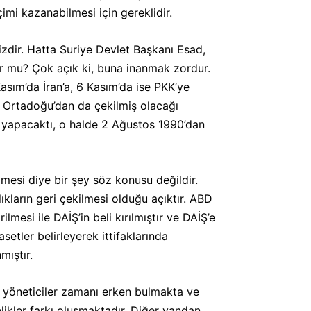
mi kazanabilmesi için gereklidir.
sizdir. Hatta Suriye Devlet Başkanı Esad,
or mu? Çok açık ki, buna inanmak zordur.
asım’da İran’a, 6 Kasım’da ise PKK’ye
n Ortadoğu’dan da çekilmiş olacağı
e yapacaktı, o halde 2 Ağustos 1990’dan
lmesi diye bir şey söz konusu değildir.
ıkların geri çekilmesi olduğu açıktır. ABD
mesi ile DAİŞ’in beli kırılmıştır ve DAİŞ’e
tler belirleyerek ittifaklarında
mıştır.
azı yöneticiler zamanı erken bulmakta ve
likler farkı oluşmaktadır. Diğer yandan,