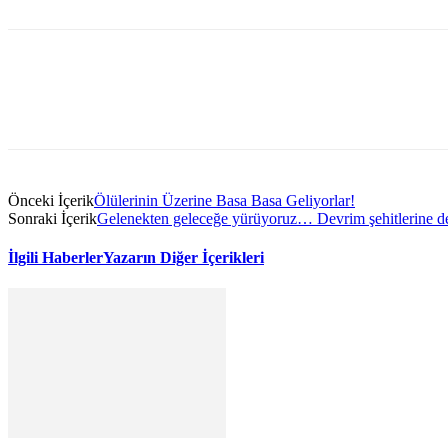
Önceki İçerik
Ölülerinin Üzerine Basa Basa Geliyorlar!
Sonraki İçerik
Gelenekten geleceğe yürüyoruz… Devrim şehitlerine d
İlgili Haberler
Yazarın Diğer İçerikleri