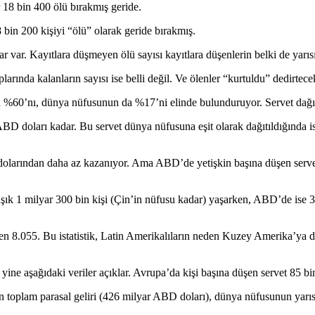
18 bin 400 ölü bırakmış geride.
bin 200 kişiyi “ölü” olarak geride bırakmış.
nlar var. Kayıtlara düşmeyen ölü sayısı kayıtlara düşenlerin belki de yarıs
ında kalanların sayısı ise belli değil. Ve ölenler “kurtuldu” dedirtec
60’nı, dünya nüfusunun da %17’ni elinde bulunduruyor. Servet dağıl
ABD doları kadar. Bu servet dünya nüfusuna eşit olarak dağıtıldığında 
dolarından daha az kazanıyor. Ama ABD’de yetişkin başına düşen servet
ık 1 milyar 300 bin kişi (Çin’in nüfusu kadar) yaşarken, ABD’de ise 327
den 8.055. Bu istatistik, Latin Amerikalıların neden Kuzey Amerika’ya
yine aşağıdaki veriler açıklar. Avrupa’da kişi başına düşen servet 85 b
toplam parasal geliri (426 milyar ABD doları), dünya nüfusunun yarısın