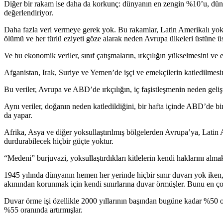
Diğer bir rakam ise daha da korkunç: dünyanın en zengin %10’u, dünya 
değerlendiriyor.
Daha fazla veri vermeye gerek yok. Bu rakamlar, Latin Amerikalı yoks
ölümü ve her türlü eziyeti göze alarak neden Avrupa ülkeleri üstüne üs
Ve bu ekonomik veriler, sınıf çatışmaların, ırkçılığın yükselmesini ve e
Afganistan, Irak, Suriye ve Yemen’de işçi ve emekçilerin katledilmesini
Bu veriler, Avrupa ve ABD’de ırkçılığın, iç faşistleşmenin neden geliş
Aynı veriler, doğanın neden katledildiğini, bir hafta içinde ABD’de bir
da yapar.
Afrika, Asya ve diğer yoksullaştırılmış bölgelerden Avrupa’ya, Latin 
durdurabilecek hiçbir güçte yoktur.
“Medeni” burjuvazi, yoksullaştırdıkları kitlelerin kendi haklarını alma
1945 yılında dünyanın hemen her yerinde hiçbir sınır duvarı yok iken
akınından korunmak için kendi sınırlarına duvar örmüşler. Bunu en çokt
Duvar örme işi özellikle 2000 yıllarının başından bugüne kadar %50 o
%55 oranında artırmışlar.