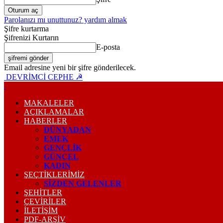
Parolanızı mı unuttunuz? yardım almak
Şifre kurtarma
Şifrenizi Kurtarın
E-posta
Email adresine yeni bir şifre gönderilecek.
DEVRİMCİ CEPHE ☭
MAKALELER
AÇIKLAMALAR
HABERLER
DÜNYADAN
EMEK
GENÇLİK
GÜNCEL
KADIN
ŞEÇTİKLERİMİZ
SİZDEN GELENLER
ŞEHİTLER
ÇEVİRİLER
İLETİŞİM
PDF-ARŞIV