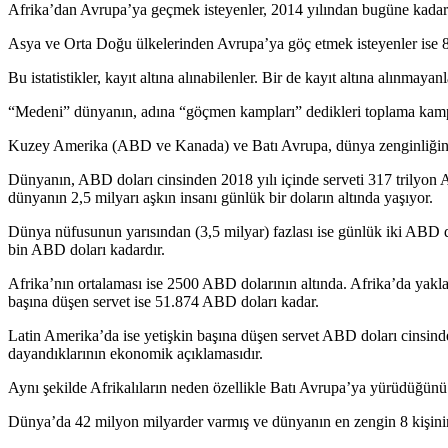
Afrika’dan Avrupa’ya geçmek isteyenler, 2014 yılından bugüne kadar 
Asya ve Orta Doğu ülkelerinden Avrupa’ya göç etmek isteyenler ise 8 
Bu istatistikler, kayıt altına alınabilenler. Bir de kayıt altına alınmaya
“Medeni” dünyanın, adına “göçmen kampları” dedikleri toplama kamplar
Kuzey Amerika (ABD ve Kanada) ve Batı Avrupa, dünya zenginliğin %
Dünyanın, ABD doları cinsinden 2018 yılı içinde serveti 317 trilyon 
dünyanın 2,5 milyarı aşkın insanı günlük bir doların altında yaşıyor.
Dünya nüfusunun yarısından (3,5 milyar) fazlası ise günlük iki ABD 
bin ABD doları kadardır.
Afrika’nın ortalaması ise 2500 ABD dolarının altında. Afrika’da yaklaş
başına düşen servet ise 51.874 ABD doları kadar.
Latin Amerika’da ise yetişkin başına düşen servet ABD doları cinsin
dayandıklarının ekonomik açıklamasıdır.
Aynı şekilde Afrikalıların neden özellikle Batı Avrupa’ya yürüdüğünü 
Dünya’da 42 milyon milyarder varmış ve dünyanın en zengin 8 kişinin 