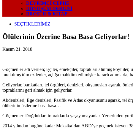
DEVRIMCI CEPHE
DÖNÜŞÜM DERGISI
BROŞÜR & KİTAP
SEÇTİKLERİMİZ
Ölülerinin Üzerine Basa Basa Geliyorlar!
Kasım 21, 2018
Göçmenler adı verilen; işçiler, emekçiler, toprakları alınmış köylüler, 
bırakılmış tüm ezilenler, açlığa mahkûm edilmişler kararlı adımlarla, h
Geliyorlar, barikatları, tel örgüleri, denizleri, okyanusları aşarak, önle
topraklarını geri almak için geliyorlar.
Akdenizleri, Ege denizleri, Pasifik ve Atlas okyanusunu aşarak, tel ör
ölülerinin üstlerine basa basa…
Göçmenler. Doğdukları topraklarda yaşayamayanlar. Yerlerinden yurtlar
2014 yılından bugüne kadar Meksika’dan ABD’ye geçmek isteyen 38