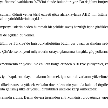
finansal varlıkların %78’ini elinde bulunduruyor. Bu dağılımı burjuva 
ulların ölümü ve her türlü eziyeti göze alarak aylarca ABD’nin üstüne
tüne yürüdüklerinin açıklar.
mperyalistlerin neden hummalı bir şekilde savaş hazırlığı içine girdikleri
 de açıklar, bu veriler.
tiğini ve Türkiye’de faşist diktatörlüğün bütün burjuvazi tarafından ned
, Çin’de ise iki yeni milyarderin ortaya çıkmasına karşılık, göç yolları
Amerika’nın en yoksul ve en ücra bölgelerinden ABD’ye yürüyenler, kendi
k için kapılarına dayanmalarını önlemek için sınır duvarlarını yükseltme
, ülkeler arasına yüksek ve kalın duvar örmenin yanında kalın tel örgü
a gelişmiş ülkeler yoksul bıraktıkları ülkelere karşı örmektedir.
ranında artmış. Berlin duvarı üzerinden anti-komünist propaganda yapa