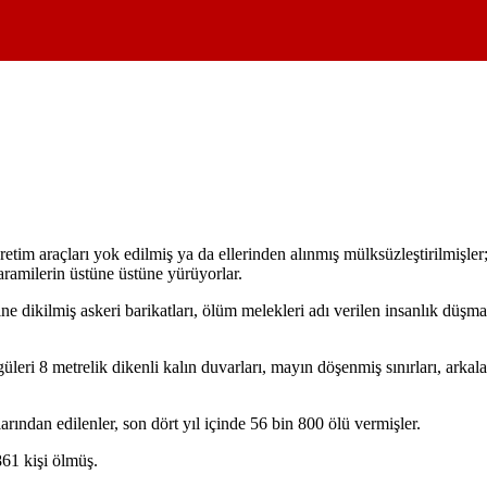
üretim araçları yok edilmiş ya da ellerinden alınmış mülksüzleştirilmişler
aramilerin üstüne üstüne yürüyorlar.
rine dikilmiş askeri barikatları, ölüm melekleri adı verilen insanlık düşma
güleri 8 metrelik dikenli kalın duvarları, mayın döşenmiş sınırları, arka
ından edilenler, son dört yıl içinde 56 bin 800 ölü vermişler.
61 kişi ölmüş.