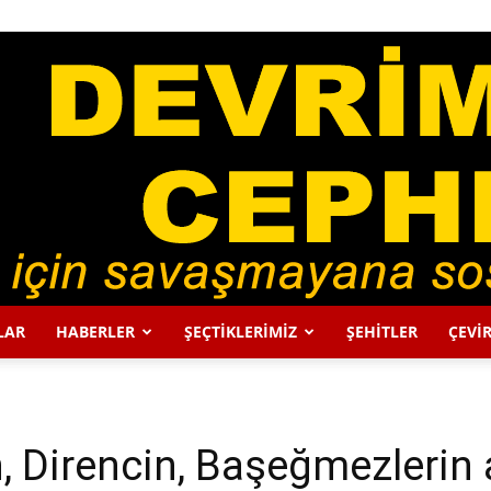
LAR
HABERLER
ŞEÇTİKLERİMİZ
ŞEHİTLER
ÇEVİR
DEVRİMCİ
, Direncin, Başeğmezlerin 