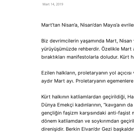
Mart 14, 2019
Mart’tan Nisan’a, Nisan’dan Mayıs’a evri
Biz devrimcilerin yaşamında Mart, Nisan 
yürüyüşümüzde rehberdir. Özelikle Mart ay
bıraktıkları manifestolarla doludur. Kürt 
Ezilen halkların, proletaryanın yol açıcıs
aydır Mart ayı. Proletaryanın egemenlere 
Kürt halkının katliamlardan geçirildiği, H
Dünya Emekçi kadınlarının, “kavganın da 
gençliğin faşizm karşısındaki anti-faşist
dönem katliamdan ve soykırımdan geçirilen
direnişidir. Berkin Elvan’dır Gezi başkal