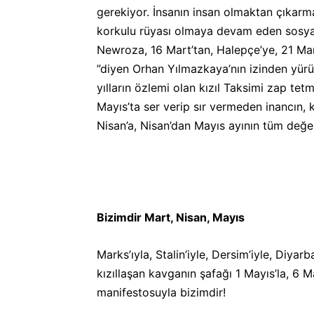
gerekiyor. İnsanın insan olmaktan çıkarmay
korkulu rüyası olmaya devam eden sosyali
Newroza, 16 Mart’tan, Halepçe’ye, 21 M
”diyen Orhan Yılmazkaya’nın izinden yür
yılların özlemi olan kızıl Taksimi zap tet
Mayıs’ta ser verip sır vermeden inancın, 
Nisan’a, Nisan’dan Mayıs ayının tüm değer
Bizimdir Mart, Nisan, Mayıs
Marks’ıyla, Stalin’iyle, Dersim’iyle, Diyar
kızıllaşan kavganın şafağı 1 Mayıs’la, 6 M
manifestosuyla bizimdir!