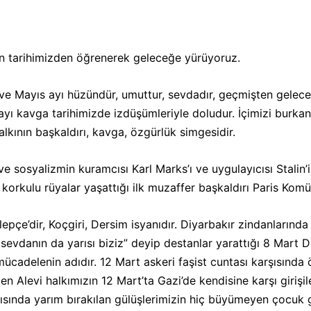
CEPHE
len tarihimizden öğrenerek geleceğe yürüyoruz.
ve Mayıs ayı hüzündür, umuttur, sevdadır, geçmişten gelece
☭
ı kavga tarihimizde izdüşümleriyle doludur. İçimizi burkan ka
halkının başkaldırı, kavga, özgürlük simgesidir.
ı ve sosyalizmin kuramcısı Karl Marks’ı ve uygulayıcısı Stal
korkulu rüyalar yaşattığı ilk muzaffer başkaldırı Paris Komü
alepçe’dir, Koçgiri, Dersim isyanıdır. Diyarbakır zindanları
sevdanın da yarısı biziz” deyip destanlar yarattığı 8 Mart
 mücadelenin adıdır. 12 Mart askeri faşist cuntası karşısında
 Alevi halkımızın 12 Mart’ta Gazi’de kendisine karşı girişil
dırısında yarım bırakılan gülüşlerimizin hiç büyümeyen çocuk