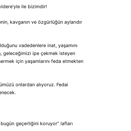
ldere’yle ile bizimdir!
menin, kavganın ve özgürlüğün aylarıdır
olduğunu vadedenlere inat, yaşamını
n, geleceğimizi ipe çekmek isteyen
ya sermek için yaşamlarını feda etmekten
ücümüzü onlardan alıyoruz. Fedai
lenecek.
bugün geçerliğini koruyor” lafları