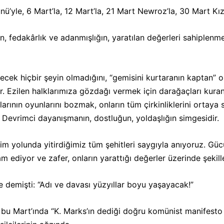
ünü’yle, 6 Mart’la, 12 Mart’la, 21 Mart Newroz’la, 30 Mart Kızı
nın, fedakârlık ve adanmışlığın, yaratılan değerleri sahiplen
ek hiçbir şeyin olmadığını, “gemisini kurtaranın kaptan” 
r. Ezilen halklarımıza gözdağı vermek için darağaçları kura
lalarının oyunlarını bozmak, onların tüm çirkinliklerini orta
Devrimci dayanışmanın, dostluğun, yoldaşlığın simgesidir.
vrim yolunda yitirdiğimiz tüm şehitleri saygıyla anıyoruz. G
 ediyor ve zafer, onların yarattığı değerler üzerinde şekil
e demişti: “Adı ve davası yüzyıllar boyu yaşayacak!”
ın bu Mart’ında “K. Marks’ın dediği doğru komünist manifesto 