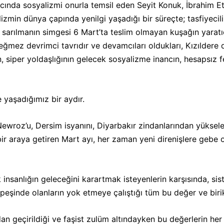
nda sosyalizmi onurla temsil eden Seyit Konuk, İbrahim Et
izmin dünya çapında yenilgi yaşadığı bir süreçte; tasfiyecilik
 sarılmanın simgesi 6 Mart’ta teslim olmayan kuşağın yaratıcı
Başeğmez devrimci tavrıdır ve devamcıları oldukları, Kızıldere
, siper yoldaşlığının gelecek sosyalizme inancın, hesapsız fe
 yaşadığımız bir aydır.
, Newroz’u, Dersim isyanını, Diyarbakır zindanlarından yüksele
bir araya getiren Mart ayı, her zaman yeni direnişlere gebe 
insanlığın geleceğini karartmak isteyenlerin karşısında, si
peşinde olanların yok etmeye çalıştığı tüm bu değer ve biri
an geçirildiği ve faşist zulüm altındayken bu değerlerin he