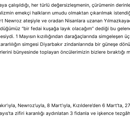
a çalışıldığı, her türlü değersizleşmenin, çürümenin derinleş
zmin emekçi halkların umudu olmaktan çıkarılmak istendiği 
art Newroz ateşiyle ve oradan Nisanlara uzanan Yılmazkay
üdüğümüz “bir fedai kuşağa layık olacağım” dediği bu gelen
mesiydi. 1 Mayısın kızıllığından darağaçlarında simgeleşen üç
kararlılığın simgesi Diyarbakır zindanlarında bir güneşe dönü
lerini bünyesinde toplayan öncülerimizin bizlere bıraktığı mi
bakır’ıyla, Newroz’uyla, 8 Mart’ıyla, Kızıldere’den 6 Mart’ta,
ayıs’ta zifiri karanlığı aydınlatan 3 fidanla ve işkence tezg