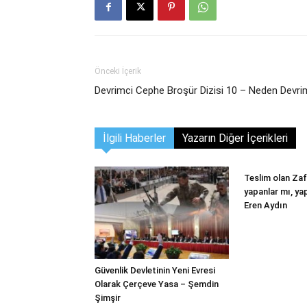
Önceki İçerik
Devrimci Cephe Broşür Dizisi 10 – Neden Devr
İlgili Haberler
Yazarın Diğer İçerikleri
Teslim olan Zaf
yapanlar mı, y
Eren Aydın
Güvenlik Devletinin Yeni Evresi
Olarak Çerçeve Yasa – Şemdin
Şimşir