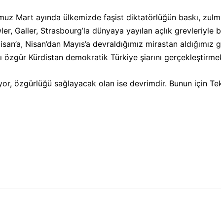
muz Mart ayında ülkemizde faşist diktatörlüğün baskı, zulmü
er, Galler, Strasbourg’la dünyaya yayılan açlık grevleriyle b
Nisan’a, Nisan’dan Mayıs’a devraldığımız mirastan aldığımız g
 özgür Kürdistan demokratik Türkiye şiarını gerçekleştirmek
tiyor, özgürlüğü sağlayacak olan ise devrimdir. Bunun için Te