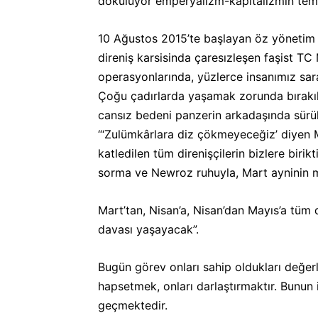
dökülüyor emperyalizm-kapitalizmin temsi
10 Ağustos 2015’te başlayan öz yönetim di
direniş karsisinda çaresızleşen faşist T
operasyonlarında, yüzlerce insanımız saray 
Çoğu çadırlarda yaşamak zorunda bırakıld
cansız bedeni panzerin arkadaşında sürük
“‘Zulümkârlara diz çökmeyeceğiz’ diyen M
katledilen tüm direnişçilerin bizlere biri
sorma ve Newroz ruhuyla, Mart ayninin m
Mart’tan, Nisan’a, Nisan’dan Mayıs’a tüm d
davası yaşayacak”.
Bugün görev onları sahip oldukları değerl
hapsetmek, onları darlaştırmaktır. Bunun 
geçmektedir.