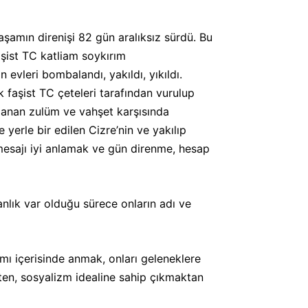
aşamın direnişi 82 gün aralıksız sürdü. Bu
aşist TC katliam soykırım
n evleri bombalandı, yakıldı, yıkıldı.
faşist TC çeteleri tarafından vurulup
ulanan zulüm ve vahşet karşısında
erle bir edilen Cizre’nin ve yakılıp
u mesajı iyi anlamak ve gün direnme, hesap
anlık var olduğu sürece onların adı ve
amı içerisinde anmak, onları geleneklere
kten, sosyalizm idealine sahip çıkmaktan