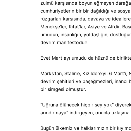
zulmü karşısında boyun eğmeyen darağacı
cumhuriyetlerin bir bir dağıldığı ve sosyal
rüzgarları karşısında, davaya ve ideallere
Menekşe’ler, Rıfat’lar, Asiye ve Ali’dir. 
umudun, insanlığın, yoldaşlığın, dostluğun
devrim manifestodur!
Evet Mart ayı umudu da hüznü de birlikte
Marks’tan, Stalin’e, Kızıldere’yi, 6 Mart’ı
devrim şehitleri ve başeğmezleri, inancı 
bir simgesi olmuştur.
“Uğruna ölünecek hiçbir şey yok” diyerek 
arındırmaya” indirgeyen, onunla uzlaşma 
Bugün ülkemiz ve halklarımızın bir kıyımd