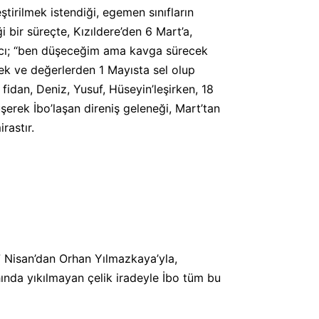
tirilmek istendiği, egemen sınıfların
bir süreçte, Kızıldere’den 6 Mart’a,
acı; “ben düşeceğim ama kavga sürecek
ek ve değerlerden 1 Mayısta sel olup
 fidan, Deniz, Yusuf, Hüseyin’leşirken, 18
şerek İbo’laşan direniş geleneği, Mart’tan
rastır.
 27 Nisan’dan Orhan Yılmazkaya’yla,
âhında yıkılmayan çelik iradeyle İbo tüm bu