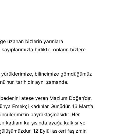
ğe uzanan bizlerin yarınlara
yıplarımızla birlikte, onların bizlere
in’i yürüklerimize, bilincimize gömdüğümüz
nü’nün tarihidir aynı zamanda.
nda bedenini ateşe veren Mazlum Doğan’dır.
 Dünya Emekçi Kadınlar Günüdür. 16 Mart’a
 öncülerimizin bayraklaşmasıdır. Her
en katliam karşısında ayağa kalkışı ve
 gülüşümüzdür. 12 Eylül askeri faşizmin