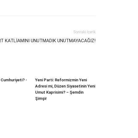
Sonraki İçerik
RT KATLİAMINI UNUTMADIK UNUTMAYACAĞIZ!
 Cumhuriyeti? -
Yeni Parti: Reformizmin Yeni
Adresi mi, Düzen Siyasetinin Yeni
Umut Kaprisimi? – Şemdin
Şimşir