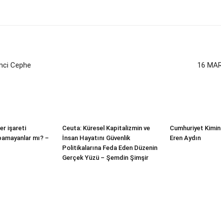
imci Cephe
16 MA
er işareti
Ceuta: Küresel Kapitalizmin ve
Cumhuriyet Kimin
apamayanlar mı? –
İnsan Hayatını Güvenlik
Eren Aydın
Politikalarına Feda Eden Düzenin
Gerçek Yüzü – Şemdin Şimşir