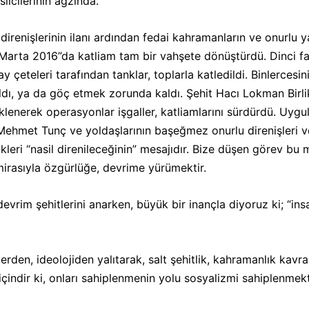
lcilerinin ağzında.
renişlerinin ilanı ardından fedai kahramanların ve onurlu y
C Marta 2016”da katliam tam bir vahşete dönüştürdü. Dinci f
çeteleri tarafından tanklar, toplarla katledildi. Binlercesini
ı, ya da göç etmek zorunda kaldı. Şehit Hacı Lokman Birlik 
lenerek operasyonlar işgaller, katliamlarını sürdürdü. Uyg
ehmet Tunç ve yoldaşlarının başeğmez onurlu direnişleri ve y
ktikleri “nasil direnileceğinin” mesajıdır. Bize düşen görev b
irasıyla özgürlüğe, devrime yürümektir.
evrim şehitlerini anarken, büyük bir inançla diyoruz ki; “ins
erden, ideolojiden yalıtarak, salt şehitlik, kahramanlık kavr
içindir ki, onları sahiplenmenin yolu sosyalizmi sahiplenme