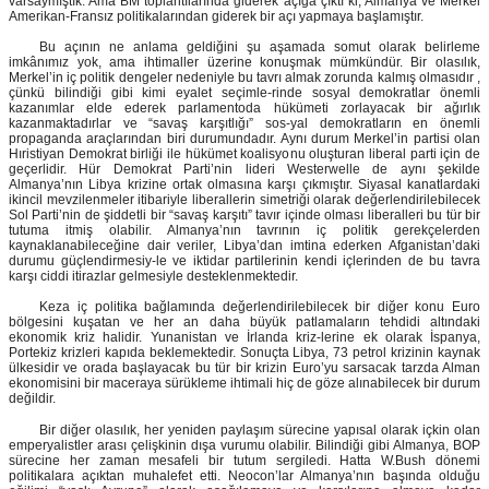
varsaymıştık. Ama BM toplantılarında giderek açığa çıktı ki, Almanya ve Merkel
Amerikan-Fransız politikalarından giderek bir açı yapmaya başlamıştır.
Bu açının ne anlama geldiğini şu aşamada somut olarak belirleme
imkânımız yok, ama ihtimaller üzerine konuşmak mümkündür. Bir olasılık,
Merkel’in iç politik dengeler nedeniyle bu tavrı almak zorunda kalmış olmasıdır ,
çünkü bilindiği gibi kimi eyalet seçimle-rinde sosyal demokratlar önemli
kazanımlar elde ederek parlamentoda hükümeti zorlayacak bir ağırlık
kazanmaktadırlar ve “savaş karşıtlığı” sos-yal demokratların en önemli
propaganda araçlarından biri durumundadır. Aynı durum Merkel’in partisi olan
Hıristiyan Demokrat birliği ile hükümet koalisyonu oluşturan liberal parti için de
geçerlidir. Hür Demokrat Parti’nin lideri Westerwelle de aynı şekilde
Almanya’nın Libya krizine ortak olmasına karşı çıkmıştır. Siyasal kanatlardaki
ikincil mevzilenmeler itibariyle liberallerin simetriği olarak değerlendirilebilecek
Sol Parti’nin de şiddetli bir “savaş karşıtı” tavır içinde olması liberalleri bu tür bir
tutuma itmiş olabilir. Almanya’nın tavrının iç politik gerekçelerden
kaynaklanabileceğine dair veriler, Libya’dan imtina ederken Afganistan’daki
durumu güçlendirmesiy-le ve iktidar partilerinin kendi içlerinden de bu tavra
karşı ciddi itirazlar gelmesiyle desteklenmektedir.
Keza iç politika bağlamında değerlendirilebilecek bir diğer konu Euro
bölgesini kuşatan ve her an daha büyük patlamaların tehdidi altındaki
ekonomik kriz halidir. Yunanistan ve İrlanda kriz-lerine ek olarak İspanya,
Portekiz krizleri kapıda beklemektedir. Sonuçta Libya, 73 petrol krizinin kaynak
ülkesidir ve orada başlayacak bu tür bir krizin Euro’yu sarsacak tarzda Alman
ekonomisini bir maceraya sürükleme ihtimali hiç de göze alınabilecek bir durum
değildir.
Bir diğer olasılık, her yeniden paylaşım sürecine yapısal olarak içkin olan
emperyalistler arası çelişkinin dışa vurumu olabilir. Bilindiği gibi Almanya, BOP
sürecine her zaman mesafeli bir tutum sergiledi. Hatta W.Bush dönemi
politikalara açıktan muhalefet etti. Neocon’lar Almanya’nın başında olduğu