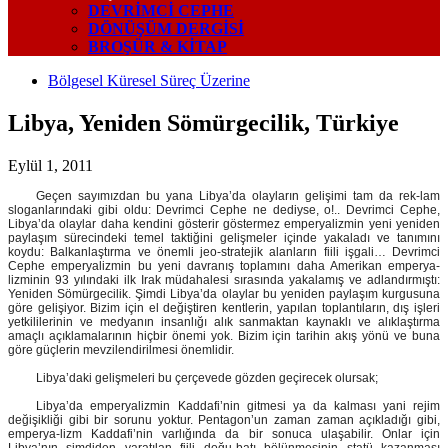
DEVRIMCI CEPHE
DÖNÜŞÜM DERGISI
BROŞÜR & KİTAP
Bölgesel Küresel Süreç Üzerine
Libya, Yeniden Sömürgecilik, Türkiye
Eylül 1, 2011
Geçen sayımızdan bu yana Libya’da olayların gelişimi tam da rek-lam
sloganlarındaki gibi oldu: Devrimci Cephe ne dediyse, o!.. Devrimci Cephe,
Libya’da olaylar daha kendini gösterir göstermez emperyalizmin yeni yeniden
paylaşım sürecindeki temel taktiğini gelişmeler içinde yakaladı ve tanımını
koydu: Balkanlaştırma ve önemli jeo-stratejik alanların fiili işgali… Devrimci
Cephe emperyalizmin bu yeni davranış toplamını daha Amerikan emperya-
lizminin 93 yılındaki ilk Irak müdahalesi sırasında yakalamış ve adlandırmıştı:
Yeniden Sömürgecilik. Şimdi Libya’da olaylar bu yeniden paylaşım kurgusuna
göre gelişiyor. Bizim için el değiştiren kentlerin, yapılan toplantıların, dış işleri
yetkililerinin ve medyanın insanlığı alık sanmaktan kaynaklı ve alıklaştırma
amaçlı açıklamalarının hiçbir önemi yok. Bizim için tarihin akış yönü ve buna
göre güçlerin mevzilendirilmesi önemlidir.
Libya’daki gelişmeleri bu çerçevede gözden geçirecek olursak;
Libya’da emperyalizmin Kaddafi’nin gitmesi ya da kalması yani rejim
değişikliği gibi bir sorunu yoktur. Pentagon’un zaman zaman açıkladığı gibi,
emperya-lizm Kaddafi’nin varlığında da bir sonuca ulaşabilir. Onlar için