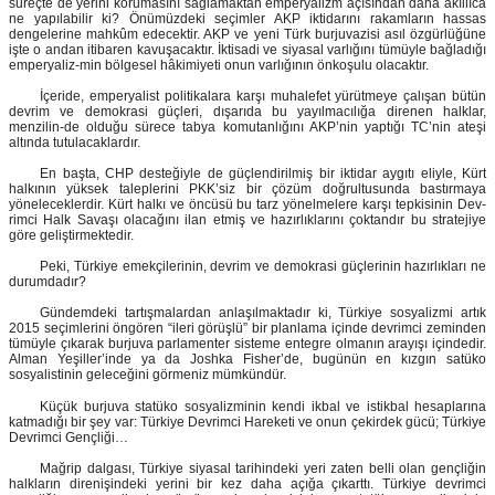
süreçte de yerini korumasını sağlamaktan emperyalizm açısından daha akıllıca
ne yapılabilir ki? Önümüzdeki seçimler AKP iktidarını rakamların hassas
dengelerine mahkûm edecektir. AKP ve yeni Türk burjuvazisi asıl özgürlüğüne
işte o andan itibaren kavuşacaktır. İktisadi ve siyasal varlığını tümüyle bağladığı
emperyaliz-min bölgesel hâkimiyeti onun varlığının önkoşulu olacaktır.
İçeride, emperyalist politikalara karşı muhalefet yürütmeye çalışan bütün
devrim ve demokrasi güçleri, dışarıda bu yayılmacılığa direnen halklar,
menzilin-de olduğu sürece tabya komutanlığını AKP’nin yaptığı TC’nin ateşi
altında tutulacaklardır.
En başta, CHP desteğiyle de güçlendirilmiş bir iktidar aygıtı eliyle, Kürt
halkının yüksek taleplerini PKK’siz bir çözüm doğrultusunda bastırmaya
yöneleceklerdir. Kürt halkı ve öncüsü bu tarz yönelmelere karşı tepkisinin Dev-
rimci Halk Savaşı olacağını ilan etmiş ve hazırlıklarını çoktandır bu stratejiye
göre geliştirmektedir.
Peki, Türkiye emekçilerinin, devrim ve demokrasi güçlerinin hazırlıkları ne
durumdadır?
Gündemdeki tartışmalardan anlaşılmaktadır ki, Türkiye sosyalizmi artık
2015 seçimlerini öngören “ileri görüşlü” bir planlama içinde devrimci zeminden
tümüyle çıkarak burjuva parlamenter sisteme entegre olmanın arayışı içindedir.
Alman Yeşiller’inde ya da Joshka Fisher’de, bugünün en kızgın satüko
sosyalistinin geleceğini görmeniz mümkündür.
Küçük burjuva statüko sosyalizminin kendi ikbal ve istikbal hesaplarına
katmadığı bir şey var: Türkiye Devrimci Hareketi ve onun çekirdek gücü; Türkiye
Devrimci Gençliği…
Mağrip dalgası, Türkiye siyasal tarihindeki yeri zaten belli olan gençliğin
halkların direnişindeki yerini bir kez daha açığa çıkarttı. Türkiye devrimci