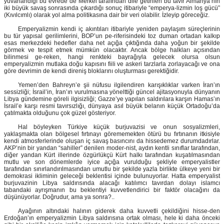
yuvarlandığı bu evrede de Merkel tarafından dile getirilen bu tavır Almanya’nın
iki büyük savaş sonrasında çıkardığı sonuç itibariyle “emperya-lizmin loş gücü”
(Kıvılcımlı) olarak yol alma politikasına dair bir veri olabilir. İzleyip göreceğiz.
Emperyalizmin kendi iç akıntıları itibariyle yeniden paylaşım süreçlerinin
bu tür yapısal gerilimlerini, BOP’un pe-riferisindeki toz duman ortadan kalkıp
esas merkezdeki hedefler daha net açığa çıktığında daha yoğun bir şekilde
görmek ve tespit etmek mümkün olacaktır. Ancak bölge halkları açısından
bilinmesi ge-reken, hangi renkteki bayrağıyla gelecek olursa olsun
emperyalizmin mutlaka doğu kapısını fiili ve askeri tarzlarla zorlayacağı ve ona
göre devrimin de kendi direniş bloklarını oluşturması gerektiğidir.
Yemen’den Bahreyn’e şii nüfusu ilgilendiren karışıklıklar varken İran’ın
sessizliği; İsrail’in, İran’ın vurulmasına yönelttiği güncel ajitasyonuyla dünyanın
Libya gündemine göreli ilgisizliği; Gazze’ye yapılan saldırılara karşın Hamas’ın
İsrail’e karşı resmi tavırsızlığı, dünyaya asıl büyük belanın küçük Ortadoğu’da
çatılmakta olduğunu çok güzel gösteriyor.
Hal böyleyken Türkiye küçük burjuvazisi ve onun sosyalizmleri,
yaklaşmakta olan bölgesel fırtınayı görememekten ötürü bu fırtınanın itkisiyle
kendi atmosferlerinde oluşan iç savaş basıncını da hissedemez durumdadırlar.
AKP’nin bir yandan “sahiller” denilen moder-nist, aydın kentli sınıflar tarafından,
diğer yandan Kürt illerinde özgürlükçü Kürt halkı tarafından kuşatılmasından
mutlu ve son dönemlerde iyice açığa vurulduğu şekliyle emperyalistler
tarafından sınırlandırılmasından umutlu bir şekilde yazla birlikte ülkeye yeni bir
demokrasi ikliminin geleceği beklentisi içinde bulunuyorlar. Hatta emperyalist
burjuvazinin Libya saldırısında alacağı katılımcı tavırdan dolayı islamcı
tabandaki ayrışmanın bu beklentiyi kuvvetlendirici bir faktör olacağını da
düşünüyorlar. Doğrudur, ama ya sonra?..
Ayağının altındaki halının giderek daha kuvvetli çekildiğini hisse-den
Erdoğan’ın emperyalizmin Libya saldırısına ortak olması, hele ki daha önceki