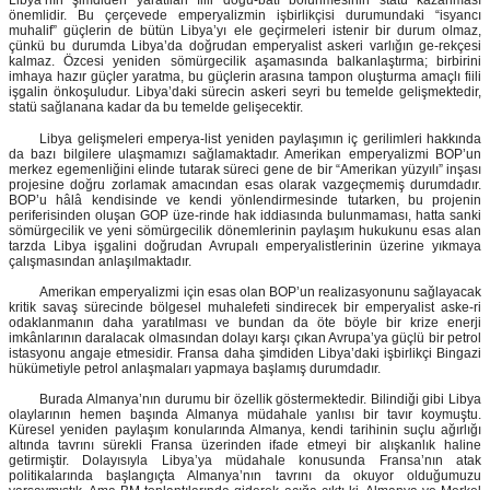
Libya’nın şimdiden yaratılan fiili doğu-batı bölünmesinin statü kazanması
önemlidir. Bu çerçevede emperyalizmin işbirlikçisi durumundaki “isyancı
muhalif” güçlerin de bütün Libya’yı ele geçirmeleri istenir bir durum olmaz,
çünkü bu durumda Libya’da doğrudan emperyalist askeri varlığın ge-rekçesi
kalmaz. Özcesi yeniden sömürgecilik aşamasında balkanlaştırma; birbirini
imhaya hazır güçler yaratma, bu güçlerin arasına tampon oluşturma amaçlı fiili
işgalin önkoşuludur. Libya’daki sürecin askeri seyri bu temelde gelişmektedir,
statü sağlanana kadar da bu temelde gelişecektir.
Libya gelişmeleri emperya-list yeniden paylaşımın iç gerilimleri hakkında
da bazı bilgilere ulaşmamızı sağlamaktadır. Amerikan emperyalizmi BOP’un
merkez egemenliğini elinde tutarak süreci gene de bir “Amerikan yüzyılı” inşası
projesine doğru zorlamak amacından esas olarak vazgeçmemiş durumdadır.
BOP’u hâlâ kendisinde ve kendi yönlendirmesinde tutarken, bu projenin
periferisinden oluşan GOP üze-rinde hak iddiasında bulunmaması, hatta sanki
sömürgecilik ve yeni sömürgecilik dönemlerinin paylaşım hukukunu esas alan
tarzda Libya işgalini doğrudan Avrupalı emperyalistlerinin üzerine yıkmaya
çalışmasından anlaşılmaktadır.
Amerikan emperyalizmi için esas olan BOP’un realizasyonunu sağlayacak
kritik savaş sürecinde bölgesel muhalefeti sindirecek bir emperyalist aske-ri
odaklanmanın daha yaratılması ve bundan da öte böyle bir krize enerji
imkânlarının daralacak olmasından dolayı karşı çıkan Avrupa’ya güçlü bir petrol
istasyonu angaje etmesidir. Fransa daha şimdiden Libya’daki işbirlikçi Bingazi
hükümetiyle petrol anlaşmaları yapmaya başlamış durumdadır.
Burada Almanya’nın durumu bir özellik göstermektedir. Bilindiği gibi Libya
olaylarının hemen başında Almanya müdahale yanlısı bir tavır koymuştu.
Küresel yeniden paylaşım konularında Almanya, kendi tarihinin suçlu ağırlığı
altında tavrını sürekli Fransa üzerinden ifade etmeyi bir alışkanlık haline
getirmiştir. Dolayısıyla Libya’ya müdahale konusunda Fransa’nın atak
politikalarında başlangıçta Almanya’nın tavrını da okuyor olduğumuzu