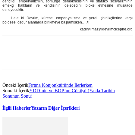
gençliği, emperyalizmin, sömürge demokrasisinin ve statüko sosyalizminin
emekçi halkların ve kendisinin geleceğini bloke etmesine müsaade
etmeyecektir.
Hele ki Devrim, küresel emper-yalizme ve yerel işbirlikçilerine karşı
bölgesel özgür alanlarda birikmeye başlamışken…
kadiryilmaz@devrimcicephe.org
Önceki İçerik
Fırtına Konjonktüründe İlerlerken
Sonraki İçerik
YDD’nin ve BOP’un Çöküşü (Ya da Tarihin
Sonunun Sonu)
İlgili Haberler
Yazarın Diğer İçerikleri