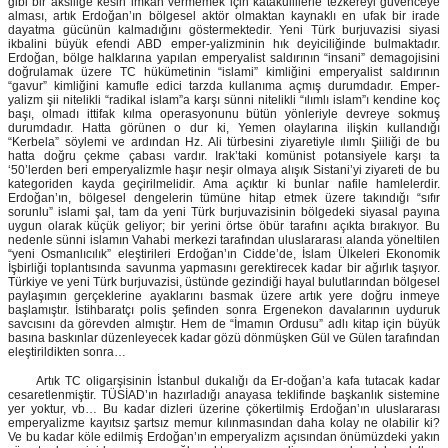
gibi bir aksiliğe kesin imkân vermemek için katakullilerle tezkereyi güvenceye
alması, artık Erdoğan’ın bölgesel aktör olmaktan kaynaklı en ufak bir irade
dayatma gücünün kalmadığını göstermektedir. Yeni Türk burjuvazisi siyasi
ikbalini büyük efendi ABD emper-yalizminin hık deyiciliğinde bulmaktadır.
Erdoğan, bölge halklarına yapılan emperyalist saldırının “insani” demagojisini
doğrulamak üzere TC hükümetinin “islami” kimliğini emperyalist saldırının
“gavur” kimliğini kamufle edici tarzda kullanıma açmış durumdadır. Emper-
yalizm şii nitelikli “radikal islam”a karşı sünni nitelikli “ılımlı islam”ı kendine koç
başı, olmadı ittifak kılma operasyonunu bütün yönleriyle devreye sokmuş
durumdadır. Hatta görünen o dur ki, Yemen olaylarına ilişkin kullandığı
“Kerbela” söylemi ve ardından Hz. Ali türbesini ziyaretiyle ılımlı Şiiliği de bu
hatta doğru çekme çabası vardır. Irak’taki komünist potansiyele karşı ta
‘50’lerden beri emperyalizmle haşır neşir olmaya alışık Sistani’yi ziyareti de bu
kategoriden kayda geçirilmelidir. Ama açıktır ki bunlar nafile hamlelerdir.
Erdoğan’ın, bölgesel dengelerin tümüne hitap etmek üzere takındığı “sıfır
sorunlu” islami şal, tam da yeni Türk burjuvazisinin bölgedeki siyasal payına
uygun olarak küçük geliyor; bir yerini örtse öbür tarafını açıkta bırakıyor. Bu
nedenle sünni islamın Vahabi merkezi tarafından uluslararası alanda yöneltilen
“yeni Osmanlıcılık” eleştirileri Erdoğan’ın Cidde’de, İslam Ülkeleri Ekonomik
İşbirliği toplantısında savunma yapmasını gerektirecek kadar bir ağırlık taşıyor.
Türkiye ve yeni Türk burjuvazisi, üstünde gezindiği hayal bulutlarından bölgesel
paylaşımın gerçeklerine ayaklarını basmak üzere artık yere doğru inmeye
başlamıştır. İstihbaratçı polis şefinden sonra Ergenekon davalarının uyduruk
savcısını da görevden almıştır. Hem de “İmamın Ordusu” adlı kitap için büyük
basına baskınlar düzenleyecek kadar gözü dönmüşken Gül ve Gülen tarafından
eleştirildikten sonra…
Artık TC oligarşisinin İstanbul dukalığı da Er-doğan’a kafa tutacak kadar
cesaretlenmiştir. TÜSİAD’ın hazırladığı anayasa teklifinde başkanlık sistemine
yer yoktur, vb… Bu kadar dizleri üzerine çökertilmiş Erdoğan’ın uluslararası
emperyalizme kayıtsız şartsız memur kılınmasından daha kolay ne olabilir ki?
Ve bu kadar köle edilmiş Erdoğan’ın emperyalizm açısından önümüzdeki yakın