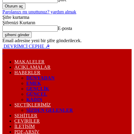
Parolanızı mı unuttunuz? yardım almak
Şifre kurtarma
Şifrenizi Kurtarın
E-posta
Email adresine yeni bir şifre gönderilecek.
DEVRİMCİ CEPHE ☭
MAKALELER
AÇIKLAMALAR
HABERLER
DÜNYADAN
EMEK
GENÇLİK
GÜNCEL
KADIN
ŞEÇTİKLERİMİZ
SİZDEN GELENLER
ŞEHİTLER
ÇEVİRİLER
İLETİŞİM
PDF-ARŞIV