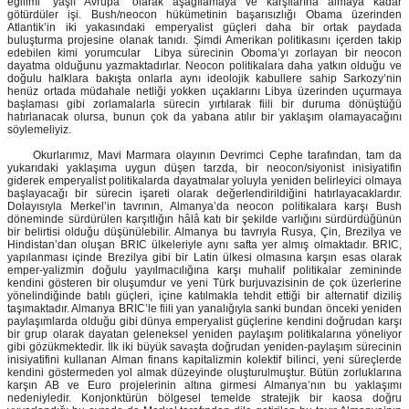
eğilimi “yaşlı Avrupa” olarak aşağılamaya ve karşılarına almaya kadar
götürdüler işi. Bush/neocon hükümetinin başarısızlığı Obama üzerinden
Atlantik’in iki yakasındaki emperyalist güçleri daha bir ortak paydada
buluşturma projesine olanak tanıdı. Şimdi Amerikan politikasını içerden takip
edebilen kimi yorumcular Libya sürecinin Oboma’yı zorlayan bir neocon
dayatma olduğunu yazmaktadırlar. Neocon politikalara daha yatkın olduğu ve
doğulu halklara bakışta onlarla aynı ideolojik kabullere sahip Sarkozy’nin
henüz ortada müdahale netliği yokken uçaklarını Libya üzerinden uçurmaya
başlaması gibi zorlamalarla sürecin yırtılarak fiili bir duruma dönüştüğü
hatırlanacak olursa, bunun çok da yabana atılır bir yaklaşım olamayacağını
söylemeliyiz.
Okurlarımız, Mavi Marmara olayının Devrimci Cephe tarafından, tam da
yukarıdaki yaklaşıma uygun düşen tarzda, bir neocon/siyonist inisiyatifin
giderek emperyalist politikalarda dayatmalar yoluyla yeniden belirleyici olmaya
başlayacağı bir sürecin işareti olarak değerlendirildiğini hatırlayacaklardır.
Dolayısıyla Merkel’in tavrının, Almanya’da neocon politikalara karşı Bush
döneminde sürdürülen karşıtlığın hâlâ katı bir şekilde varlığını sürdürdüğünün
bir belirtisi olduğu düşünülebilir. Almanya bu tavrıyla Rusya, Çin, Brezilya ve
Hindistan’dan oluşan BRIC ülkeleriyle aynı safta yer almış olmaktadır. BRIC,
yapılanması içinde Brezilya gibi bir Latin ülkesi olmasına karşın esas olarak
emper-yalizmin doğulu yayılmacılığına karşı muhalif politikalar zemininde
kendini gösteren bir oluşumdur ve yeni Türk burjuvazisinin de çok üzerlerine
yönelindiğinde batılı güçleri, içine katılmakla tehdit ettiği bir alternatif diziliş
taşımaktadır. Almanya BRIC’le fiili yan yanalığıyla sanki bundan önceki yeniden
paylaşımlarda olduğu gibi dünya emperyalist güçlerine kendini doğrudan karşı
bir grup olarak dayatan geleneksel yeniden paylaşım politikalarına yöneliyor
gibi gözükmektedir. İlk iki büyük savaşta doğrudan yeniden-paylaşım sürecinin
inisiyatifini kullanan Alman finans kapitalizmin kolektif bilinci, yeni süreçlerde
kendini göstermeden yol almak düzeyinde oluşturulmuştur. Bütün zorluklarına
karşın AB ve Euro projelerinin altına girmesi Almanya’nın bu yaklaşımı
nedeniyledir. Konjonktürün bölgesel temelde stratejik bir kaosa doğru