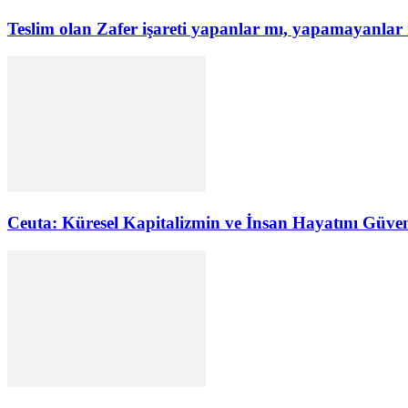
Teslim olan Zafer işareti yapanlar mı, yapamayanlar
Ceuta: Küresel Kapitalizmin ve İnsan Hayatını Güve