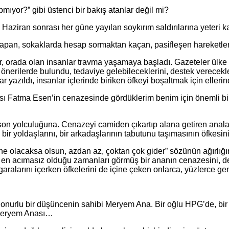
ıyor?” gibi üstenci bir bakış atanlar değil mi?
aziran sonrası her güne yayılan soykırım saldırılarına yeteri k
 yapan, sokaklarda hesap sormaktan kaçan, pasifleşen hareketler
ar, orada olan insanlar travma yaşamaya başladı. Gazeteler ülke 
önerilerde bulundu, tedaviye gelebileceklerini, destek verecekler
lar yazıldı, insanlar içlerinde biriken öfkeyi boşaltmak için eller
ı Fatma Esen’in cenazesinde gördüklerim benim için önemli bir 
on yolculuğuna. Cenazeyi camiden çıkartıp alana getiren anaların
ir yoldaşlarını, bir arkadaşlarının tabutunu taşımasının öfkesin
“ne olacaksa olsun, azdan az, çoktan çok gider” sözünün ağırlığı
 en acımasız olduğu zamanları görmüş bir ananın cenazesini, def
sigaralarını içerken öfkelerini de içine çeken onlarca, yüzlerce g
r onurlu bir düşüncenin sahibi Meryem Ana. Bir oğlu HPG’de, bi
 Meryem Anası…