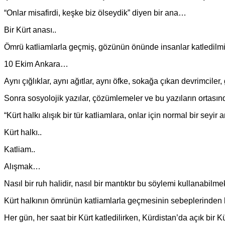
“Onlar misafirdi, keşke biz ölseydik” diyen bir ana…
Bir Kürt anası..
Ömrü katliamlarla geçmiş, gözünün önünde insanlar katledilmi
10 Ekim Ankara…
Aynı çığlıklar, aynı ağıtlar, aynı öfke, sokağa çıkan devrimcil
Sonra sosyolojik yazılar, çözümlemeler ve bu yazıların ortasın
“Kürt halkı alışık bir tür katliamlara, onlar için normal bir sey
Kürt halkı..
Katliam..
Alışmak…
Nasıl bir ruh halidir, nasıl bir mantıktır bu söylemi kullanabilm
Kürt halkının ömrünün katliamlarla geçmesinin sebeplerinden bi
Her gün, her saat bir Kürt katledilirken, Kürdistan’da açık bir K