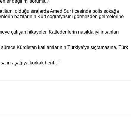
yenler değil mi sorumlu?
 katliamı olduğu sıralarda Amed Sur ilçesinde polis sokağa
edenlerin bazılarının Kürt coğrafyasını görmezden gelmelerine
meye çalışan hikayeler. Katledenlerin nasılda iyi insanları
ürece Kürdistan katliamlarının Türkiye’ye sıçramasına, Türk
rsa in aşağıya korkak herif…”