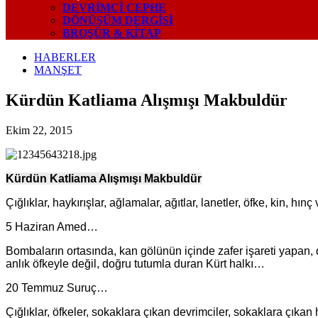
DEVRIMCI CEPHE
DÖNÜŞÜM DERGISI
BROŞÜR & KİTAP
HABERLER
MANŞET
Kürdün Katliama Alışmışı Makbuldür
Ekim 22, 2015
Kürdün Katliama Alışmışı Makbuldür
Çığlıklar, haykırışlar, ağlamalar, ağıtlar, lanetler, öfke, kin, hın
5 Haziran Amed…
Bombaların ortasında, kan gölünün içinde zafer işareti yapan, d
anlık öfkeyle değil, doğru tutumla duran Kürt halkı…
20 Temmuz Suruç…
Çığlıklar, öfkeler, sokaklara çıkan devrimciler, sokaklara çık