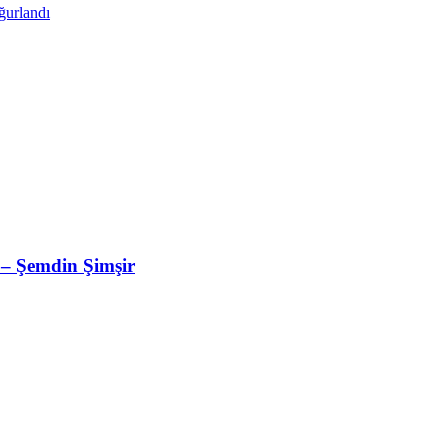
ğurlandı
 – Şemdin Şimşir