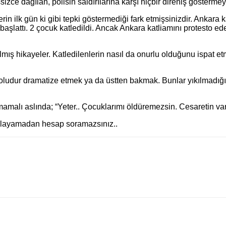
izce dağılan, polisin saldırılarına karşı hiçbir direniş gösterme
in ilk gün ki gibi tepki göstermediği fark etmişsinizdir. Ankara
ı başlattı. 2 çocuk katledildi. Ancak Ankara katliamını protesto 
lmış hikayeler. Katledilenlerin nasıl da onurlu olduğunu ispat et
dur dramatize etmek ya da üstten bakmak. Bunlar yıkılmadığı s
mamalı aslında; “Yeter.. Çocuklarımı öldüremezsin. Cesaretin va
akalayamadan hesap soramazsınız..