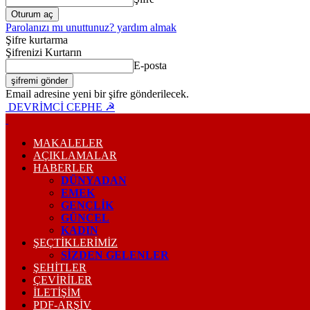
Parolanızı mı unuttunuz? yardım almak
Şifre kurtarma
Şifrenizi Kurtarın
E-posta
Email adresine yeni bir şifre gönderilecek.
DEVRİMCİ CEPHE ☭
MAKALELER
AÇIKLAMALAR
HABERLER
DÜNYADAN
EMEK
GENÇLİK
GÜNCEL
KADIN
ŞEÇTİKLERİMİZ
SİZDEN GELENLER
ŞEHİTLER
ÇEVİRİLER
İLETİŞİM
PDF-ARŞIV