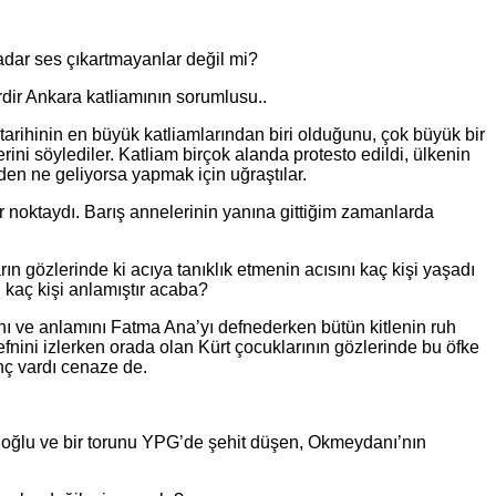
adar ses çıkartmayanlar değil mi?
dir Ankara katliamının sorumlusu..
tarihinin en büyük katliamlarından biri olduğunu, çok büyük bir
ini söylediler. Katliam birçok alanda protesto edildi, ülkenin
inden ne geliyorsa yapmak için uğraştılar.
noktaydı. Barış annelerinin yanına gittiğim zamanlarda
 gözlerinde ki acıya tanıklık etmenin acısını kaç kişi yaşadı
i kaç kişi anlamıştır acaba?
nı ve anlamını Fatma Ana’yı defnederken bütün kitlenin ruh
nini izlerken orada olan Kürt çocuklarının gözlerinde bu öfke
enç vardı cenaze de.
r oğlu ve bir torunu YPG’de şehit düşen, Okmeydanı’nın