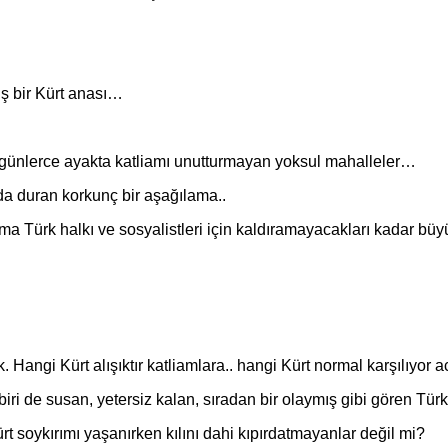
ş bir Kürt anası…
er, günlerce ayakta katliamı unutturmayan yoksul mahalleler…
da duran korkunç bir aşağılama..
ir ama Türk halkı ve sosyalistleri için kaldıramayacakları kadar bü
ek. Hangi Kürt alışıktır katliamlara.. hangi Kürt normal karşılıyor 
ri de susan, yetersiz kalan, sıradan bir olaymış gibi gören Türk
ürt soykırımı yaşanırken kılını dahi kıpırdatmayanlar değil mi?