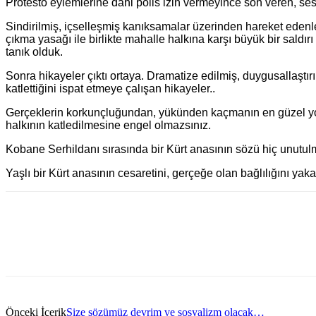
Protesto eylemlerine dahi polis izin vermeyince son veren, sess
Sindirilmiş, içselleşmiş kanıksamalar üzerinden hareket edenler
çıkma yasağı ile birlikte mahalle halkına karşı büyük bir saldır
tanık olduk.
Sonra hikayeler çıktı ortaya. Dramatize edilmiş, duygusallaştırı
katlettiğini ispat etmeye çalışan hikayeler..
Gerçeklerin korkunçluğundan, yükünden kaçmanın en güzel yolu
halkının katledilmesine engel olmazsınız.
Kobane Serhildanı sırasında bir Kürt anasının sözü hiç unutul
Yaşlı bir Kürt anasının cesaretini, gerçeğe olan bağlılığını y
Önceki İçerik
Size sözümüz devrim ve sosyalizm olacak…