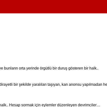
ç ve bunların orta yerinde örgütlü bir duruş gösteren bir halk..
irayetli bir şekilde yaralıları taşıyan, kan anonsu yapılmadan h
an halk.. Hesap sormak için eylemler düzenleyen devrimciler…