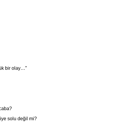
yük bir olay…”
acaba?
iye solu değil mi?