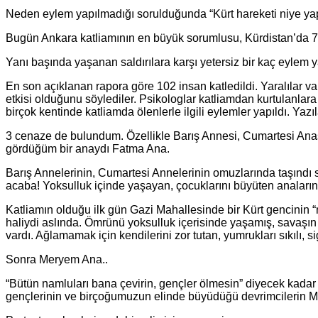
Neden eylem yapılmadığı sorulduğunda “Kürt hareketi niye yapm
Bugün Ankara katliamının en büyük sorumlusu, Kürdistan’da 7 H
Yanı başında yaşanan saldırılara karşı yetersiz bir kaç eylem
En son açıklanan rapora göre 102 insan katledildi. Yaralılar v
etkisi olduğunu söylediler. Psikologlar katliamdan kurtulanlara 
birçok kentinde katliamda ölenlerle ilgili eylemler yapıldı. Yazı
3 cenaze de bulundum. Özellikle Barış Annesi, Cumartesi Anas
gördüğüm bir anaydı Fatma Ana.
Barış Annelerinin, Cumartesi Annelerinin omuzlarında taşındı s
acaba! Yoksulluk içinde yaşayan, çocuklarını büyüten anaların b
Katliamın olduğu ilk gün Gazi Mahallesinde bir Kürt gencinin 
haliydi aslında. Ömrünü yoksulluk içerisinde yaşamış, savaşın
vardı. Ağlamamak için kendilerini zor tutan, yumrukları sıkılı, 
Sonra Meryem Ana..
“Bütün namluları bana çevirin, gençler ölmesin” diyecek kada
gençlerinin ve birçoğumuzun elinde büyüdüğü devrimcilerin