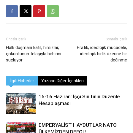
Önceki İçerik
Sonraki İçerik
Halk düşmanı katil, hırsızlar,
Pratik, ideolojik mücadele,
çöküntünün telaşıyla birbirini
ideolojik birlik üzerine bir
suçluyor
değinme
İlgili Haberler
Yazarın Diğer İçerikleri
15-16 Haziran: İşçi Sınıfının Düzenle
Hesaplaşması
EMPERYALİST HAYDUTLAR NATO
ÜLKEMİZDEN DEFOL!