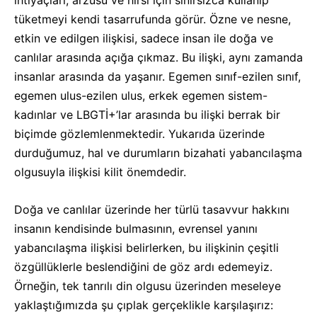
ihtiyaçları, arzusu ve hırsı için sınırsızca kullanıp
tüketmeyi kendi tasarrufunda görür. Özne ve nesne,
etkin ve edilgen ilişkisi, sadece insan ile doğa ve
canlılar arasında açığa çıkmaz. Bu ilişki, aynı zamanda
insanlar arasında da yaşanır. Egemen sınıf-ezilen sınıf,
egemen ulus-ezilen ulus, erkek egemen sistem-
kadınlar ve LBGTİ+’lar arasında bu ilişki berrak bir
biçimde gözlemlenmektedir. Yukarıda üzerinde
durduğumuz, hal ve durumların bizahati yabancılaşma
olgusuyla ilişkisi kilit önemdedir.
Doğa ve canlılar üzerinde her türlü tasavvur hakkını
insanın kendisinde bulmasının, evrensel yanını
yabancılaşma ilişkisi belirlerken, bu ilişkinin çeşitli
özgüllüklerle beslendiğini de göz ardı edemeyiz.
Örneğin, tek tanrılı din olgusu üzerinden meseleye
yaklaştığımızda şu çıplak gerçeklikle karşılaşırız: