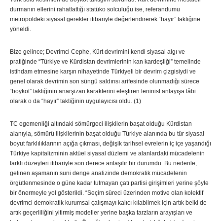
durmanın ellerini rahatlattığı statüko solculuğu ise, referandumu
metropoldeki siyasal gerekler itibariyle değerlendirerek “hayır” taktiğine
yöneldi.
Bize gelince; Devrimci Cephe, Kürt devrimini kendi siyasal algı ve
pratiğinde “Türkiye ve Kürdistan devrimlerinin kan kardeşliği” temelinde
istihdam etmesine karşın nihayetinde Türkiyeli bir devrim çizgisiydi ve
genel olarak devrimin son süngü saldırısı arifesinde olunmadığı sürece
“boykot” taktiğinin anarşizan karakterini eleştiren leninist anlayışa tâbi
olarak o da “hayır” taktiğinin uygulayıcısı oldu. (1)
TC egemenliği altındaki sömürgeci ilişkilerin başat olduğu Kürdistan
alanıyla, sömürü ilişkilerinin başat olduğu Türkiye alanında bu tür siyasal
boyut farklılıklarının açığa çıkması, değişik tarihsel evrelerin iç içe yaşandığı
Türkiye kapitalizminin aktüel siyasal düzlemi ve alanlardaki mücadelenin
farklı düzeyleri itibariyle son derece anlaşılır bir durumdu. Bu nedenle,
gelinen aşamanın suni denge analizinde demokratik mücadelenin
örgütlenmesinde o güne kadar tutmayan çatı partisi girişimleri yerine şöyle
bir önermeyle yol gösterildi. “Seçim süreci üzerinden motive olan kolektif
devrimci demokratik kurumsal çalışmayı kalıcı kılabilmek için artık belki de
artık geçerliliğini yitirmiş modeller yerine başka tarzların arayışları ve