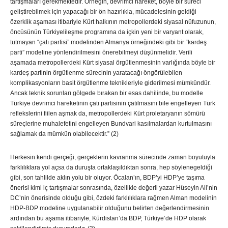
tartışmaları gerekmektedir. Örneğin, devrimci hareket, böyle bir süreci
geliştirebilmek için yapacağı bir ön hazırlıkla, mücadelesinin geldiği
özerklik aşaması itibariyle Kürt halkının metropollerdeki siyasal nüfuzunun,
öncüsünün Türkiyelileşme programına da içkin yeni bir varyant olarak,
tutmayan “çatı partisi” modelinden Almanya örneğindeki gibi bir “kardeş
parti” modeline yönlendirilmesini önerebilmeyi düşünmelidir. Verili
aşamada metropollerdeki Kürt siyasal örgütlenmesinin varlığında böyle bir
kardeş partinin örgütlenme sürecinin yaratacağı öngörülebilen
komplikasyonların basit örgütlenme teknikleriyle giderilmesi mümkündür.
Ancak teknik sorunları gölgede bırakan bir esas dahilinde, bu modelle
Türkiye devrimci hareketinin çatı partisinin çatılmasını bile engelleyen Türk
reflekslerini fiilen aşmak da, metropollerdeki Kürt proletaryanın sömürü
süreçlerine muhalefetini engelleyen Bundvari kasılmalardan kurtulmasını
sağlamak da mümkün olabilecektir.” (2)
Herkesin kendi gerçeği, gerçeklerin kavranma sürecinde zaman boyutuyla
farklılıklara yol açsa da duruşta ortaklaşıldıktan sonra, hep söylenegeldiği
gibi, son tahlilde aklın yolu bir oluyor. Öcalan’ın, BDP’yi HDP’ye taşıma
önerisi kimi iç tartışmalar sonrasında, özellikle değerli yazar Hüseyin Ali’nin
DC’nin önerisinde olduğu gibi, özdeki farklılıklara rağmen Alman modelinin
HDP-BDP modeline uygulanabilir olduğunu belirten değerlendirmesinin
ardından bu aşama itibariyle, Kürdistan’da BDP, Türkiye’de HDP olarak