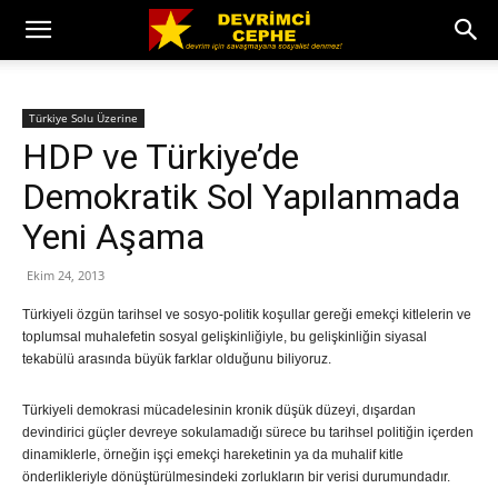
Türkiye Solu Üzerine
HDP ve Türkiye’de
Demokratik Sol Yapılanmada
Yeni Aşama
Ekim 24, 2013
Türkiyeli özgün tarihsel ve sosyo-politik koşullar gereği emekçi kitlelerin ve
toplumsal muhalefetin sosyal gelişkinliğiyle, bu gelişkinliğin siyasal
tekabülü arasında büyük farklar olduğunu biliyoruz.
Türkiyeli demokrasi mücadelesinin kronik düşük düzeyi, dışardan
devindirici güçler devreye sokulamadığı sürece bu tarihsel politiğin içerden
dinamiklerle, örneğin işçi emekçi hareketinin ya da muhalif kitle
önderlikleriyle dönüştürülmesindeki zorlukların bir verisi durumundadır.