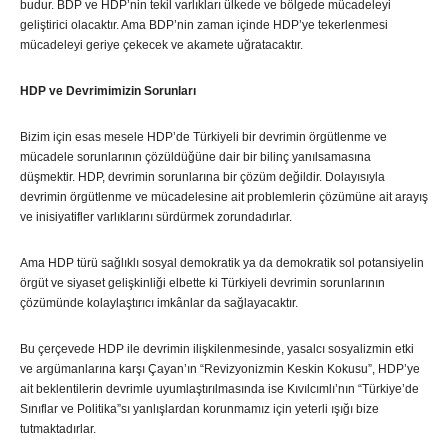
budur. BDP ve HDP’nin tekil varlıkları ülkede ve bölgede mücadeleyi
geliştirici olacaktır. Ama BDP’nin zaman içinde HDP’ye tekerlenmesi
mücadeleyi geriye çekecek ve akamete uğratacaktır.
HDP ve Devrimimizin Sorunları
Bizim için esas mesele HDP’de Türkiyeli bir devrimin örgütlenme ve
mücadele sorunlarının çözüldüğüne dair bir bilinç yanılsamasına
düşmektir. HDP, devrimin sorunlarına bir çözüm değildir. Dolayısıyla
devrimin örgütlenme ve mücadelesine ait problemlerin çözümüne ait arayış
ve inisiyatifler varlıklarını sürdürmek zorundadırlar.
Ama HDP türü sağlıklı sosyal demokratik ya da demokratik sol potansiyelin
örgüt ve siyaset gelişkinliği elbette ki Türkiyeli devrimin sorunlarının
çözümünde kolaylaştırıcı imkânlar da sağlayacaktır.
Bu çerçevede HDP ile devrimin ilişkilenmesinde, yasalcı sosyalizmin etki
ve argümanlarına karşı Çayan’ın “Revizyonizmin Keskin Kokusu”, HDP’ye
ait beklentilerin devrimle uyumlaştırılmasında ise Kıvılcımlı’nın “Türkiye’de
Sınıflar ve Politika”sı yanlışlardan korunmamız için yeterli ışığı bize
tutmaktadırlar.