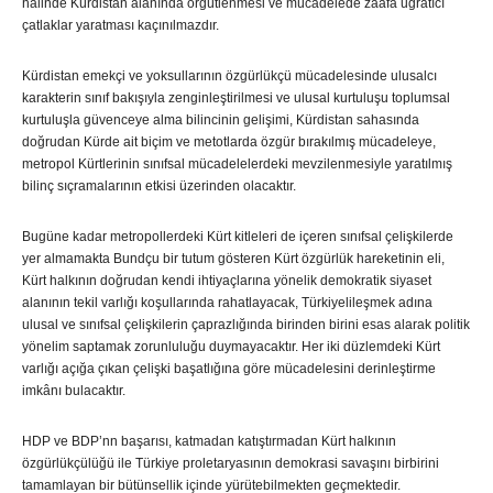
halinde Kürdistan alanında örgütlenmesi ve mücadelede zaafa uğratıcı
çatlaklar yaratması kaçınılmazdır.
Kürdistan emekçi ve yoksullarının özgürlükçü mücadelesinde ulusalcı
karakterin sınıf bakışıyla zenginleştirilmesi ve ulusal kurtuluşu toplumsal
kurtuluşla güvenceye alma bilincinin gelişimi, Kürdistan sahasında
doğrudan Kürde ait biçim ve metotlarda özgür bırakılmış mücadeleye,
metropol Kürtlerinin sınıfsal mücadelelerdeki mevzilenmesiyle yaratılmış
bilinç sıçramalarının etkisi üzerinden olacaktır.
Bugüne kadar metropollerdeki Kürt kitleleri de içeren sınıfsal çelişkilerde
yer almamakta Bundçu bir tutum gösteren Kürt özgürlük hareketinin eli,
Kürt halkının doğrudan kendi ihtiyaçlarına yönelik demokratik siyaset
alanının tekil varlığı koşullarında rahatlayacak, Türkiyelileşmek adına
ulusal ve sınıfsal çelişkilerin çaprazlığında birinden birini esas alarak politik
yönelim saptamak zorunluluğu duymayacaktır. Her iki düzlemdeki Kürt
varlığı açığa çıkan çelişki başatlığına göre mücadelesini derinleştirme
imkânı bulacaktır.
HDP ve BDP’nn başarısı, katmadan katıştırmadan Kürt halkının
özgürlükçülüğü ile Türkiye proletaryasının demokrasi savaşını birbirini
tamamlayan bir bütünsellik içinde yürütebilmekten geçmektedir.