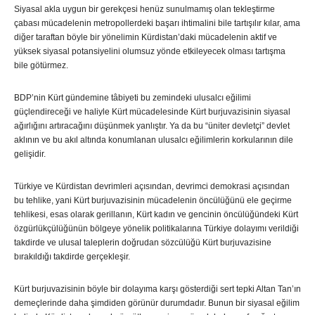
Siyasal akla uygun bir gerekçesi henüz sunulmamış olan tekleştirme
çabası mücadelenin metropollerdeki başarı ihtimalini bile tartışılır kılar, ama
diğer taraftan böyle bir yönelimin Kürdistan’daki mücadelenin aktif ve
yüksek siyasal potansiyelini olumsuz yönde etkileyecek olması tartışma
bile götürmez.
BDP’nin Kürt gündemine tâbiyeti bu zemindeki ulusalcı eğilimi
güçlendireceği ve haliyle Kürt mücadelesinde Kürt burjuvazisinin siyasal
ağırlığını artıracağını düşünmek yanlıştır. Ya da bu “üniter devletçi” devlet
aklının ve bu akıl altında konumlanan ulusalcı eğilimlerin korkularının dile
gelişidir.
Türkiye ve Kürdistan devrimleri açısından, devrimci demokrasi açısından
bu tehlike, yani Kürt burjuvazisinin mücadelenin öncülüğünü ele geçirme
tehlikesi, esas olarak gerillanın, Kürt kadın ve gencinin öncülüğündeki Kürt
özgürlükçülüğünün bölgeye yönelik politikalarına Türkiye dolayımı verildiği
takdirde ve ulusal taleplerin doğrudan sözcülüğü Kürt burjuvazisine
bırakıldığı takdirde gerçekleşir.
Kürt burjuvazisinin böyle bir dolayıma karşı gösterdiği sert tepki Altan Tan’ın
demeçlerinde daha şimdiden görünür durumdadır. Bunun bir siyasal eğilim