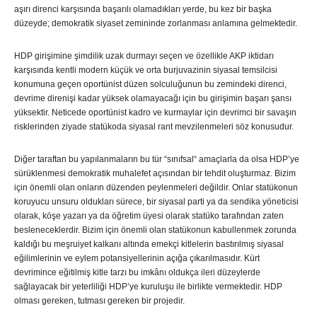
aşırı direnci karşısında başarılı olamadıkları yerde, bu kez bir başka
düzeyde; demokratik siyaset zemininde zorlanması anlamına gelmektedir.
HDP girişimine şimdilik uzak durmayı seçen ve özellikle AKP iktidarı
karşısında kentli modern küçük ve orta burjuvazinin siyasal temsilcisi
konumuna geçen oportünist düzen solculuğunun bu zemindeki direnci,
devrime direnişi kadar yüksek olamayacağı için bu girişimin başarı şansı
yüksektir. Neticede oportünist kadro ve kurmaylar için devrimci bir savaşın
risklerinden ziyade statükoda siyasal rant mevzilenmeleri söz konusudur.
Diğer taraftan bu yapılanmaların bu tür “sınıfsal“ amaçlarla da olsa HDP’ye
sürüklenmesi demokratik muhalefet açısından bir tehdit oluşturmaz. Bizim
için önemli olan onların düzenden peylenmeleri değildir. Onlar statükonun
koruyucu unsuru oldukları sürece, bir siyasal parti ya da sendika yöneticisi
olarak, köşe yazarı ya da öğretim üyesi olarak statüko tarafından zaten
besleneceklerdir. Bizim için önemli olan statükonun kabullenmek zorunda
kaldığı bu meşruiyet kalkanı altında emekçi kitlelerin bastırılmış siyasal
eğilimlerinin ve eylem potansiyellerinin açığa çıkarılmasıdır. Kürt
devrimince eğitilmiş kitle tarzı bu imkânı oldukça ileri düzeylerde
sağlayacak bir yeterliliği HDP’ye kuruluşu ile birlikte vermektedir. HDP
olması gereken, tutması gereken bir projedir.