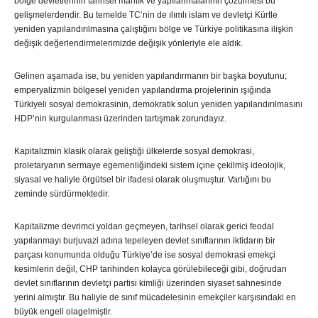
bölge devletlerinin tarihsel mantık ve yapılanmalarının çözülmesi bu
gelişmelerdendir. Bu temelde TC’nin de ılımlı islam ve devletçi Kürtle
yeniden yapılandırılmasına çalıştığını bölge ve Türkiye politikasına ilişkin
değişik değerlendirmelerimizde değişik yönleriyle ele aldık.
Gelinen aşamada ise, bu yeniden yapılandırmanın bir başka boyutunu;
emperyalizmin bölgesel yeniden yapılandırma projelerinin ışığında
Türkiyeli sosyal demokrasinin, demokratik solun yeniden yapılandırılmasını
HDP’nin kurgulanması üzerinden tartışmak zorundayız.
Kapitalizmin klasik olarak geliştiği ülkelerde sosyal demokrasi,
proletaryanın sermaye egemenliğindeki sistem içine çekilmiş ideolojik,
siyasal ve haliyle örgütsel bir ifadesi olarak oluşmuştur. Varlığını bu
zeminde sürdürmektedir.
Kapitalizme devrimci yoldan geçmeyen, tarihsel olarak gerici feodal
yapılanmayı burjuvazi adına tepeleyen devlet sınıflarının iktidarın bir
parçası konumunda olduğu Türkiye’de ise sosyal demokrasi emekçi
kesimlerin değil, CHP tarihinden kolayca görülebileceği gibi, doğrudan
devlet sınıflarının devletçi partisi kimliği üzerinden siyaset sahnesinde
yerini almıştır. Bu haliyle de sınıf mücadelesinin emekçiler karşısındaki en
büyük engeli olagelmiştir.