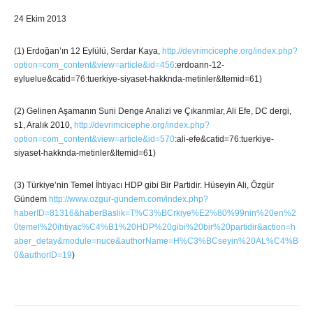
24 Ekim 2013
(1) Erdoğan’ın 12 Eylülü, Serdar Kaya,
http://devrimcicephe.org/index.php?
option=com_content&view=article&id=456
:erdoann-12-
eyluelue&catid=76:tuerkiye-siyaset-hakknda-metinler&Itemid=61)
(2) Gelinen Aşamanın Suni Denge Analizi ve Çıkarımlar, Ali Efe, DC dergi,
s1, Aralık 2010,
http://devrimcicephe.org/index.php?
option=com_content&view=article&id=570
:ali-efe&catid=76:tuerkiye-
siyaset-hakknda-metinler&Itemid=61)
(3) Türkiye’nin Temel İhtiyacı HDP gibi Bir Partidir. Hüseyin Ali, Özgür
Gündem
http://www.ozgur-gundem.com/index.php?
haberID=81316&haberBaslik=T%C3%BCrkiye%E2%80%99nin%20en%2
0temel%20ihtiyac%C4%B1%20HDP%20gibi%20bir%20partidir&action=h
aber_detay&module=nuce&authorName=H%C3%BCseyin%20AL%C4%B
0&authorID=19
)