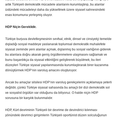
artık Türkiyeli demokratik mücadele alanlarını kurumlaştırıp, bu alanlar
üstündeki mücadeleyi daha da yükseltmek üzere siyaset sahnesindeki
esas konumuna yerleşmiş oluyor.
HDP Niçin Gereklidir.
Türkiye burjuva devletleşmesinin sınıfsal, etnik, dinsel ve cinsiyetçi temelde
dışladığı sosyal maddeye yaslanarak toplumsal demokratik muhalefete
siyasal zeminde yeni alanlar açmak, dışlanmış bu sosyal varlığının giderek
bu alanlara doğru akarak geniş örgütlenmelere ulaşmasını sağlamak ve
bunu başardıkça da siyasal etkinliğini geliştirerek büyütmek, bu ileri
düzeyleri Türkiye siyasal yapılanmasında kurumlaştırarak birer kazanıma
dönüştürmek HDP’nin varoluş amacını oluşturuyor.
Ancak bu amaçlar silsilesi HDP’nin varoluş gerekçelerini açıklamaya yeterli
değildir, çünkü Türkiye siyasal sahasında bu amaçlı bir dizi demokratik sol
ve sosyalist örgütün var olduğunu da biliyoruz. O halde niçin HDP
sorusuna bir karşılık bulunmalıdır.
HDP, Kürt devriminin Türkiyeli bir devrime de devindirici kılınması
yönündeki devrimci girişimlerin Türkiyeli oportünist düzen solculuğunun