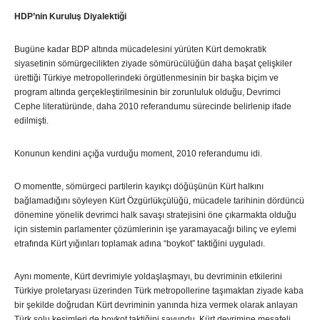
HDP’nin Kuruluş Diyalektiği
Bugüne kadar BDP altında mücadelesini yürüten Kürt demokratik
siyasetinin sömürgecilikten ziyade sömürücülüğün daha başat çelişkiler
ürettiği Türkiye metropollerindeki örgütlenmesinin bir başka biçim ve
program altında gerçekleştirilmesinin bir zorunluluk olduğu, Devrimci
Cephe literatüründe, daha 2010 referandumu sürecinde belirlenip ifade
edilmişti.
Konunun kendini açığa vurduğu moment, 2010 referandumu idi.
O momentte, sömürgeci partilerin kayıkçı döğüşünün Kürt halkını
bağlamadığını söyleyen Kürt Özgürlükçülüğü, mücadele tarihinin dördüncü
dönemine yönelik devrimci halk savaşı stratejisini öne çıkarmakta olduğu
için sistemin parlamenter çözümlerinin işe yaramayacağı bilinç ve eylemi
etrafında Kürt yığınları toplamak adına “boykot” taktiğini uyguladı.
Aynı momente, Kürt devrimiyle yoldaşlaşmayı, bu devriminin etkilerini
Türkiye proletaryası üzerinden Türk metropollerine taşımaktan ziyade kaba
bir şekilde doğrudan Kürt devriminin yanında hiza vermek olarak anlayan
Türk solu kesimleri de boykot taktiğini savundu. Kürt devrimine mesafeli