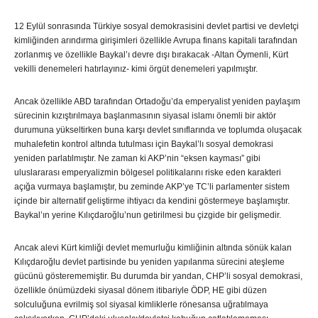
12 Eylül sonrasında Türkiye sosyal demokrasisini devlet partisi ve devletçi
kimliğinden arındırma girişimleri özellikle Avrupa finans kapitali tarafından
zorlanmış ve özellikle Baykal’ı devre dışı bırakacak -Altan Öymenli, Kürt
vekilli denemeleri hatırlayınız- kimi örgüt denemeleri yapılmıştır.
Ancak özellikle ABD tarafından Ortadoğu’da emperyalist yeniden paylaşım
sürecinin kızıştırılmaya başlanmasının siyasal islamı önemli bir aktör
durumuna yükseltirken buna karşı devlet sınıflarında ve toplumda oluşacak
muhalefetin kontrol altında tutulması için Baykal’lı sosyal demokrasi
yeniden parlatılmıştır. Ne zaman ki AKP’nin “eksen kayması” gibi
uluslararası emperyalizmin bölgesel politikalarını riske eden karakteri
açığa vurmaya başlamıştır, bu zeminde AKP’ye TC’li parlamenter sistem
içinde bir alternatif geliştirme ihtiyacı da kendini göstermeye başlamıştır.
Baykal’ın yerine Kılıçdaroğlu’nun getirilmesi bu çizgide bir gelişmedir.
Ancak alevi Kürt kimliği devlet memurluğu kimliğinin altında sönük kalan
Kılıçdaroğlu devlet partisinde bu yeniden yapılanma sürecini ateşleme
gücünü gösterememiştir. Bu durumda bir yandan, CHP’li sosyal demokrasi,
özellikle önümüzdeki siyasal dönem itibariyle ÖDP, HE gibi düzen
solculuğuna evrilmiş sol siyasal kimliklerle rönesansa uğratılmaya