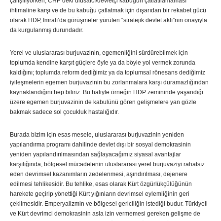
çalışılıyorken, CHP’deki ulusalcı/devletçi kabuğun çatlatılamaması
ihtimaline karşı ve de bu kabuğu çatlatmak için dışarıdan bir rekabet gücü
olarak HDP, İmralı’da görüşmeler yürüten “stratejik devlet aklı”nın onayıyla
da kurgulanmış durundadır.
Yerel ve uluslararası burjuvazinin, egemenliğini sürdürebilmek için
toplumda kendine karşıt güçlere öyle ya da böyle yol vermek zorunda
kaldığını; toplumda reform dediğimiz ya da toplumsal rönesans dediğimiz
iyileşmelerin egemen burjuvazinin bu zorlanmalara karşı duramazlığından
kaynaklandığını hep biliriz. Bu haliyle örneğin HDP zemininde yaşandığı
üzere egemen burjuvazinin de kabulünü gören gelişmelere yan gözle
bakmak sadece sol çocukluk hastalığıdır.
Burada bizim için esas mesele, uluslararası burjuvazinin yeniden
yapılandırma programı dahilinde devlet dışı bir sosyal demokrasinin
yeniden yapılandırılmasından sağlayacağımız siyasal avantajlar
karşılığında, bölgesel mücadelenin uluslararası yerel burjuvaziyi rahatsız
eden devrimsel kazanımların zedelenmesi, aşındırılması, dejenere
edilmesi tehlikesidir. Bu tehlike, esas olarak Kürt özgürlükçülüğünün
harekete geçirip yönettiği Kürt yığınların devrimsel eylemliğinin geri
çekilmesidir. Emperyalizmin ve bölgesel gericiliğin istediği budur. Türkiyeli
ve Kürt devrimci demokrasinin asla izin vermemesi gereken gelişme de