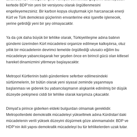
kertede BDP’nin yeni bir versiyonu olarak örgütlenmesini
engelleyemezsiniz. Bir karbon kopya oluşturmak için harcanacak enerji
Kürt ve Türk demokrasi güçlerinin envanterine eksi işaretle işlenecek,
yerine getirdiği yeni bir şey olmayacaktır.
Ya da çok daha büyük bir tehlike olarak, Türkiyelileşme adına batının
gündemi üzerinden Kürt mücadelesi organize edilmeye kalkışılırsa, otuz
yıllık bir mücadelenin devrimci temelde örgütlediği ulusalcı eğilim bu
mücadeleye yabancılaşarak her şeyden önce en birincil gücü olan kitlesel
hareket dinamizmini yitirmeye başlayacaktır.
Metropol Kürtlerinin batılı gündemlere seferber edilmesindeki
sürtünmelerin, bir bütün olarak yeni siyasal zeminde yaşanmaya
başlanması ve giderek bu yabancılaşmanın alışkanlık edinilmiş bir düşük
düzeyde pekişmesi ciddi bir tehlike olarak karşımıza çıkacaktır.
Dimyat’a pirince giderken eldeki bulgurdan olmamak gereklidir.
Metropollerdeki demokratik mücadeleyi yükseltmek adına Kürdistan’daki
mücadelenin verili yüksek düzeyini düşürmek göze alınmamalıdır. BDP ve
HDP’nin ikili yapısı demokratik mücadeleyi bu tür tehlikelerden uzak tutar.