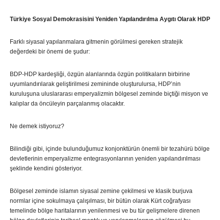
Türkiye Sosyal Demokrasisini Yeniden Yapılandırılma Aygıtı Olarak HDP
Farklı siyasal yapılanmalara gitmenin görülmesi gereken stratejik
değerdeki bir önemi de şudur:
BDP-HDP kardeşliği, özgün alanlarında özgün politikaların birbirine
uyumlandırılarak geliştirilmesi zemininde oluşturulursa, HDP’nin
kuruluşuna uluslararası emperyalizmin bölgesel zeminde biçtiği misyon ve
kalıplar da öncüleyin parçalanmış olacaktır.
Ne demek istiyoruz?
Bilindiği gibi, içinde bulunduğumuz konjonktürün önemli bir tezahürü bölge
devletlerinin emperyalizme entegrasyonlarının yeniden yapılandırılması
şeklinde kendini gösteriyor.
Bölgesel zeminde islamın siyasal zemine çekilmesi ve klasik burjuva
normlar içine sokulmaya çalışılması, bir bütün olarak Kürt coğrafyası
temelinde bölge haritalarının yenilenmesi ve bu tür gelişmelere direnen