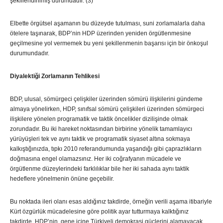
şekillendirilmiş durumdadır. (3)
Elbette örgütsel aşamanın bu düzeyde tutulması, suni zorlamalarla daha
ötelere taşınarak, BDP’nin HDP üzerinden yeniden örgütlenmesine
geçilmesine yol vermemek bu yeni şekillenmenin başarısı için bir önkoşul
durumundadır.
Diyalektiği Zorlamanın Tehlikesi
BDP, ulusal, sömürgeci çelişkiler üzerinden sömürü ilişkilerini gündeme
almaya yönelirken, HDP, sınıfsal sömürü çelişkileri üzerinden sömürgeci
ilişkilere yönelen programatik ve taktik öncelikler dizilişinde olmak
zorundadır. Bu iki hareket noktasından birbirine yönelik tamamlayıcı
yürüyüşleri tek ve aynı taktik ve programatik siyaset altına sokmaya
kalkıştığınızda, tıpkı 2010 referandumunda yaşandığı gibi çaprazlıkların
doğmasına engel olamazsınız. Her iki coğrafyanın mücadele ve
örgütlenme düzeylerindeki farklılıklar bile her iki sahada aynı taktik
hedeflere yönelmenin önüne geçebilir.
Bu noktada ileri olanı esas aldığınız takdirde, örneğin verili aşama itibariyle
Kürt özgürlük mücadelesine göre politik ayar tutturmaya kalktığınız
takdirde, HDP’nin, gene içine Türkiyeli demokrasi güçlerini alamayacak