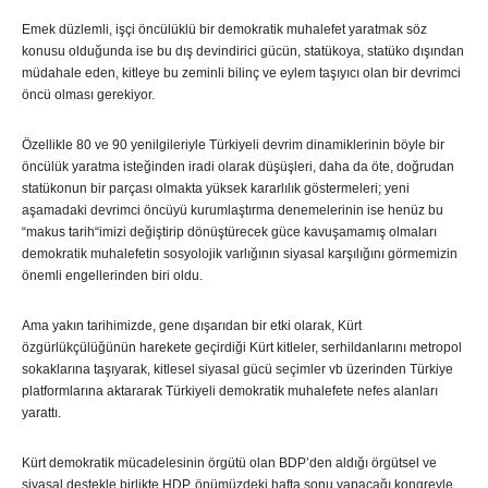
Emek düzlemli, işçi öncülüklü bir demokratik muhalefet yaratmak söz
konusu olduğunda ise bu dış devindirici gücün, statükoya, statüko dışından
müdahale eden, kitleye bu zeminli bilinç ve eylem taşıyıcı olan bir devrimci
öncü olması gerekiyor.
Özellikle 80 ve 90 yenilgileriyle Türkiyeli devrim dinamiklerinin böyle bir
öncülük yaratma isteğinden iradi olarak düşüşleri, daha da öte, doğrudan
statükonun bir parçası olmakta yüksek kararlılık göstermeleri; yeni
aşamadaki devrimci öncüyü kurumlaştırma denemelerinin ise henüz bu
“makus tarih“imizi değiştirip dönüştürecek güce kavuşamamış olmaları
demokratik muhalefetin sosyolojik varlığının siyasal karşılığını görmemizin
önemli engellerinden biri oldu.
Ama yakın tarihimizde, gene dışarıdan bir etki olarak, Kürt
özgürlükçülüğünün harekete geçirdiği Kürt kitleler, serhildanlarını metropol
sokaklarına taşıyarak, kitlesel siyasal gücü seçimler vb üzerinden Türkiye
platformlarına aktararak Türkiyeli demokratik muhalefete nefes alanları
yarattı.
Kürt demokratik mücadelesinin örgütü olan BDP’den aldığı örgütsel ve
siyasal destekle birlikte HDP, önümüzdeki hafta sonu yapacağı kongreyle