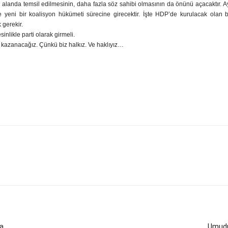
yasal alanda temsil edilmesinin, daha fazla söz sahibi olmasının da önünü açacaktı
 yeni bir koalisyon hükümeti sürecine girecektir. İşte HDP’de kurulacak olan b
gerekir.
nlikle parti olarak girmeli.
z kazanacağız. Çünkü biz halkız. Ve haklıyız…
ya
Umudu