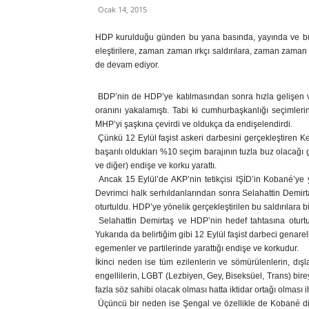
Ocak 14, 2015
HDP kurulduğu günden bu yana basında, yayında ve bütün
eleştirilere, zaman zaman ırkçı saldırılara, zaman zaman i
de devam ediyor.
BDP’nin de HDP’ye katılmasından sonra hızla gelişen ve
oranını yakalamıştı. Tabi ki cumhurbaşkanlığı seçimlerin
MHP’yi şaşkına çevirdi ve oldukça da endişelendirdi.
Çünkü 12 Eylül faşist askeri darbesini gerçekleştiren Ken
başarılı oldukları %10 seçim barajının tuzla buz olacağı
ve diğer) endişe ve korku yarattı.
Ancak 15 Eylül’de AKP’nin tetikçisi IŞİD’in Kobané’ye y
Devrimci halk serhıldanlarından sonra Selahattin Demirta
oturtuldu. HDP’ye yönelik gerçekleştirilen bu saldırılara
Selahattin Demirtaş ve HDP’nin hedef tahtasına oturtu
Yukarıda da belirtiğim gibi 12 Eylül faşist darbeci genarel
egemenler ve partilerinde yarattığı endişe ve korkudur.
İkinci neden ise tüm ezilenlerin ve sömürülenlerin, dışlan
engellilerin, LGBT (Lezbiyen, Gey, Biseksüel, Trans) birey
fazla söz sahibi olacak olması hatta iktidar ortağı olması i
Üçüncü bir neden ise Şengal ve özellikle de Kobané dir