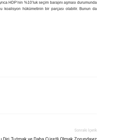
r. Ayrıca HDP’nin %10’luk seçim barajını aşması durumunda
u koalisyon hükümetinin bir parçası olabilir. Bunun da
Sonraki İçerik
 Diri Tutmak ve Daha Cüretli Olmak Zorundayız