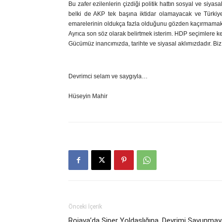
Bu zafer ezilenlerin çizdiği politik hattın sosyal ve si
belki de AKP tek başına iktidar olamayacak ve Türkiye
emarelerinin oldukça fazla olduğunu gözden kaçırmamak 
Ayrıca son söz olarak belirtmek isterim. HDP seçimlere kesi
Gücümüz inancımızda, tarihte ve siyasal aklımızdadır. Bi
Devrimci selam ve saygıyla…
Hüseyin Mahir
Önceki İçerik
Rojava’da Siper Yoldaşlığına, Devrimi Savunma