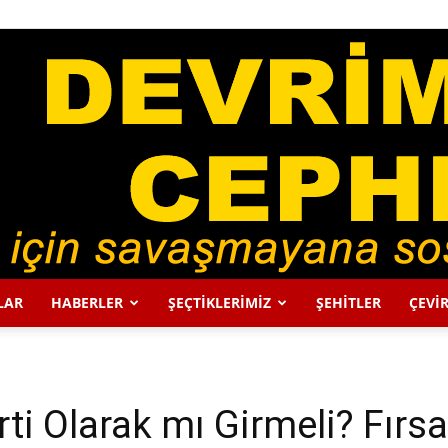
LAR
HABERLER
ŞEÇTİKLERİMİZ
ŞEHİTLER
ÇEVİR
DEVRİMCİ
i Olarak mı Girmeli? Fırsat