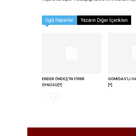
İlgili Haberler
Yazarın Diğer İçerikleri
ENDER ÖNDEŞ’İN YİRMİ
GOMİDAS’LI H
ÖYKÜSÜ[*]
[*]