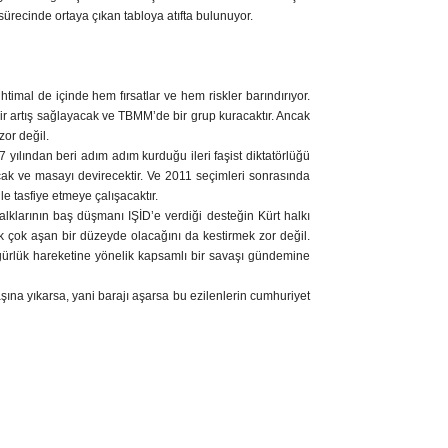
sürecinde ortaya çıkan tabloya atıfta bulunuyor.
htimal de içinde hem fırsatlar ve hem riskler barındırıyor.
r artış sağlayacak ve TBMM’de bir grup kuracaktır. Ancak
or değil.
yılından beri adım adım kurduğu ileri faşist diktatörlüğü
cak ve masayı devirecektir. Ve 2011 seçimleri sonrasında
e tasfiye etmeye çalışacaktır.
lklarının baş düşmanı IŞİD’e verdiği desteğin Kürt halkı
ok çok aşan bir düzeyde olacağını da kestirmek zor değil.
ürlük hareketine yönelik kapsamlı bir savaşı gündemine
şına yıkarsa, yani barajı aşarsa bu ezilenlerin cumhuriyet