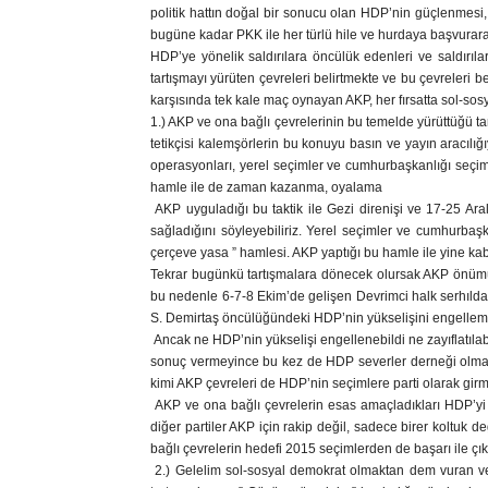
politik hattın doğal bir sonucu olan HDP’nin güçlenmesi, A
bugüne kadar PKK ile her türlü hile ve hurdaya başvurara
HDP’ye yönelik saldırılara öncülük edenleri ve saldırıla
tartışmayı yürüten çevreleri belirtmekte ve bu çevreleri b
karşısında tek kale maç oynayan AKP, her fırsatta sol-sos
1.) AKP ve ona bağlı çevrelerinin bu temelde yürüttüğü t
tetikçisi kalemşörlerin bu konuyu basın ve yayın aracılığı
operasyonları, yerel seçimler ve cumhurbaşkanlığı seçiml
hamle ile de zaman kazanma, oyalama
AKP uyguladığı bu taktik ile Gezi direnişi ve 17-25 Ara
sağladığını söyleyebiliriz. Yerel seçimler ve cumhurbaş
çerçeve yasa ” hamlesi. AKP yaptığı bu hamle ile yine kaba
Tekrar bugünkü tartışmalara dönecek olursak AKP önümüzd
bu nedenle 6-7-8 Ekim’de gelişen Devrimci halk serhıldan
S. Demirtaş öncülüğündeki HDP’nin yükselişini engellemek
Ancak ne HDP’nin yükselişi engellenebildi ne zayıflatılab
sonuç vermeyince bu kez de HDP severler derneği olmaya 
kimi AKP çevreleri de HDP’nin seçimlere parti olarak girm
AKP ve ona bağlı çevrelerin esas amaçladıkları HDP’yi 
diğer partiler AKP için rakip değil, sadece birer koltuk d
bağlı çevrelerin hedefi 2015 seçimlerden de başarı ile çıka
2.) Gelelim sol-sosyal demokrat olmaktan dem vuran ve F