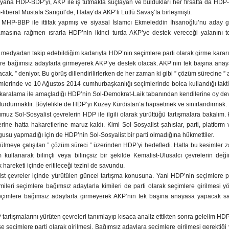
 yana HDP-BDP’yi, AKP ile iş tutmakla suçlayan ve buldukları her fırsatta da HDP
liberal Mustafa Sarıgül’de, Hatay’da AKP’li Lütfü Savaş’ta birleşmişti.
çı MHP-BBP ile ittifak yapmış ve siyasal İslamcı Ekmeleddin İhsanoğlu’nu aday g
amasına rağmen ısrarla HDP’nin ikinci turda AKP’ye destek vereceği yalanını 
edyadan takip edebildiğim kadarıyla HDP’nin seçimlere parti olarak girme kararı üze
mlere bağımsız adaylarla girmeyerek AKP’ye destek olacak. AKP’nin tek başına an
ak. ” deniyor. Bu görüş dillendirilirlerken de her zaman ki gibi ” çözüm sürecine ” a
mlerinde ve 10 Ağustos 2014 cumhurbaşkanlığı seçimlerinde bolca kullandığı takti
 karalama ile amaçladığı HDP’nin Sol-Demokrat-Laik tabanından kendilerine oy devş
urdurmaktır. Böylelikle de HDP’yi Kuzey Kürdistan’a hapsetmek ve sınırlandırmak.
ğumuz Sol-Sosyalist çevrelerin HDP ile ilgili olarak yürüttüğü tartışmalara bakal
rilerine hatta hakaretlerine maruz kaldı. Kimi Sol-Sosyalist şahıslar, parti, platf
urgusu yapmadığı için de HDP’nin Sol-Sosyalist bir parti olmadığına hükmettiler.
tülmeye çalışılan ” çözüm süreci ” üzerinden HDP’yi hedefledi. Hatta bu kesimler
 kullanarak bilinçli veya bilinçsiz bir şekilde Kemalist-Ulusalcı çevrelerin de
hareketi içinde eritileceği tezini de savundu.
st çevreler içinde yürütülen güncel tartışma konusuna. Yani HDP’nin seçimlere pa
Kimileri seçimlere bağımsız adaylarla kimileri de parti olarak seçimlere girilmesi 
 seçimlere bağımsız adaylarla girmeyerek AKP’nin tek başına anayasa yapacak 
 tartışmalarını yürüten çevreleri tanımlayıp kısaca analiz ettikten sonra gelelim HD
isi ise seçimlere parti olarak girilmesi. Bağımsız adaylara seçimlere girilmesi gerekt