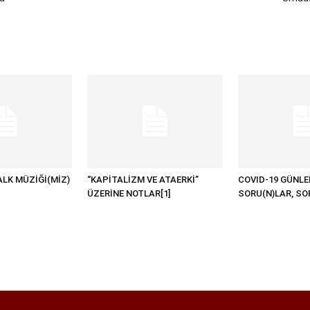
ALK MÜZİĞİ(MİZ)
“KAPİTALİZM VE ATAERKİ”
COVID-19 GÜNLE
ÜZERİNE NOTLAR[1]
SORU(N)LAR, SO