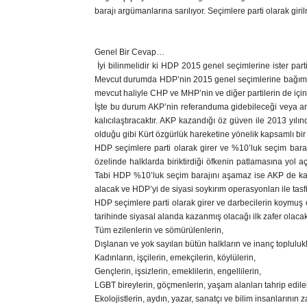
barajı argümanlarına sarılıyor. Seçimlere parti olarak gir
Genel Bir Cevap…
İyi bilinmelidir ki HDP 2015 genel seçimlerine ister parti
Mevcut durumda HDP’nin 2015 genel seçimlerine bağımsız 
mevcut haliyle CHP ve MHP’nin ve diğer partilerin de iç
İşte bu durum AKP’nin referanduma gidebileceği veya anay
kalıcılaştıracaktır. AKP kazandığı öz güven ile 2013 yı
olduğu gibi Kürt özgürlük hareketine yönelik kapsamlı bir 
HDP seçimlere parti olarak girer ve %10’luk seçim baraj
özelinde halklarda biriktirdiği öfkenin patlamasına yol 
Tabi HDP %10’luk seçim barajını aşamaz ise AKP de kaz
alacak ve HDP’yi de siyasi soykırım operasyonları ile tasf
HDP seçimlere parti olarak girer ve darbecilerin koymuş o
tarihinde siyasal alanda kazanmış olacağı ilk zafer olacak
Tüm ezilenlerin ve sömürülenlerin,
Dışlanan ve yok sayılan bütün halkların ve inanç toplulukl
Kadınların, işçilerin, emekçilerin, köylülerin,
Gençlerin, işsizlerin, emeklilerin, engellilerin,
LGBT bireylerin, göçmenlerin, yaşam alanları tahrip edile
Ekolojistlerin, aydın, yazar, sanatçı ve bilim insanlarının za