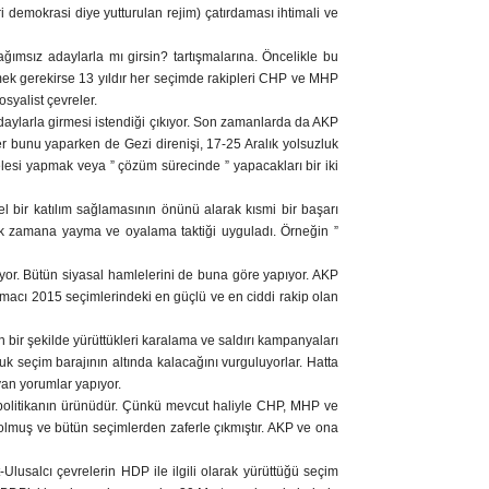
ri demokrasi diye yutturulan rejim) çatırdaması ihtimali ve
ağımsız adaylarla mı girsin? tartışmalarına. Öncelikle bu
irtmek gerekirse 13 yıldır her seçimde rakipleri CHP ve MHP
syalist çevreler.
daylarla girmesi istendiği çıkıyor. Son zamanlarda da AKP
eler bunu yaparken de Gezi direnişi, 17-25 Aralık yolsuzluk
elesi yapmak veya ” çözüm sürecinde ” yapacakları bir iki
l bir katılım sağlamasının önünü alarak kısmi bir başarı
arak zamana yayma ve oyalama taktiği uyguladı. Örneğin ”
yor. Bütün siyasal hamlelerini de buna göre yapıyor. AKP
amacı 2015 seçimlerindeki en güçlü ve en ciddi rakip olan
 bir şekilde yürüttükleri karalama ve saldırı kampanyaları
 seçim barajının altında kalacağını vurguluyorlar. Hatta
yan yorumlar yapıyor.
 politikanın ürünüdür. Çünkü mevcut haliyle CHP, MHP ve
de olmuş ve bütün seçimlerden zaferle çıkmıştır. AKP ve ona
lusalcı çevrelerin HDP ile ilgili olarak yürüttüğü seçim