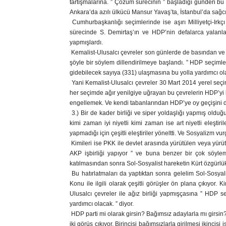
tartışmalarına. ” Çözüm sürecinin ” başladığı günden bu
Ankara’da azılı ülkücü Mansur Yavaş’ta, İstanbul’da sağcı-
Cumhurbaşkanlığı seçimlerinde ise aşırı Milliyetçi-Irk
sürecinde S. Demirtaş’ın ve HDP’nin defalarca yalanl
yapmışlardı.
Kemalist-Ulusalcı çevreler son günlerde de basından ve m
şöyle bir söylem dillendirilmeye başlandı. ” HDP seçi
gidebilecek sayıya (331) ulaşmasına bu yolla yardımcı olac
Yani Kemalist-Ulusalcı çevreler 30 Mart 2014 yerel seçi
her seçimde ağır yenilgiye uğrayan bu çevrelerin HDP’yi
engellemek. Ve kendi tabanlarından HDP’ye oy geçişini d
3.) Bir de kader birliği ve siper yoldaşlığı yapmış oldu
kimi zaman iyi niyetli kimi zaman ise art niyetli eleşti
yapmadığı için çeşitli eleştiriler yöneltti. Ve Sosyalizm v
Kimileri ise PKK ile devlet arasında yürütülen veya yürü
AKP işbirliği yapıyor ” ve buna benzer bir çok söylem
katılmasından sonra Sol-Sosyalist hareketin Kürt özgürlük 
Bu hatırlatmaları da yaptıktan sonra gelelim Sol-Sosyali
Konu ile ilgili olarak çeşitli görüşler ön plana çıkıyor. 
Ulusalcı çevreler ile ağız birliği yapmışçasına ” HDP
yardımcı olacak. ” diyor.
HDP parti mi olarak girsin? Bağımsız adaylarla mı girsin?
iki görüş çıkıyor. Birincisi bağımsızlarla girilmesi ikinc