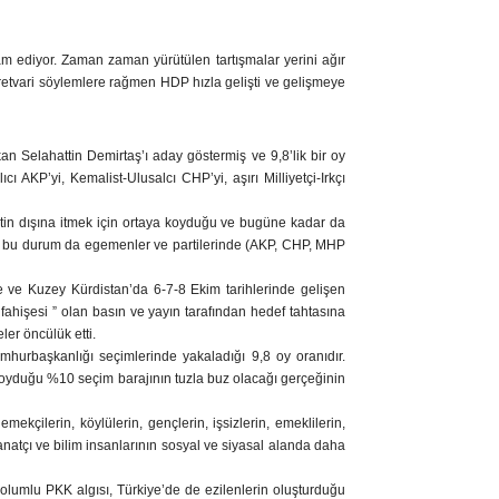
m ediyor. Zaman zaman yürütülen tartışmalar yerini ağır
akaretvari söylemlere rağmen HDP hızla gelişti ve gelişmeye
 Selahattin Demirtaş’ı aday göstermiş ve 9,8’lik bir oy
 AKP’yi, Kemalist-Ulusalcı CHP’yi, aşırı Milliyetçi-Irkçı
asetin dışına itmek için ortaya koyduğu ve bugüne kadar da
İşte bu durum da egemenler ve partilerinde (AKP, CHP, MHP
ye ve Kuzey Kürdistan’da 6-7-8 Ekim tarihlerinde gelişen
fahişesi ” olan basın ve yayın tarafından hedef tahtasına
er öncülük etti.
hurbaşkanlığı seçimlerinde yakaladığı 9,8 oy oranıdır.
aya koyduğu %10 seçim barajının tuzla buz olacağı gerçeğinin
mekçilerin, köylülerin, gençlerin, işsizlerin, emeklilerin,
sanatçı ve bilim insanlarının sosyal ve siyasal alanda daha
lumlu PKK algısı, Türkiye’de de ezilenlerin oluşturduğu