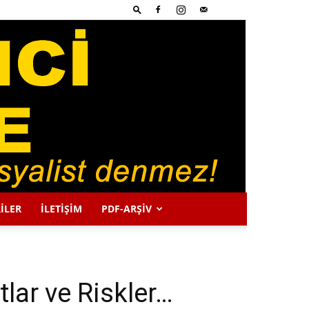
İLER
İLETİŞİM
PDF-ARŞIV
lar ve Riskler…