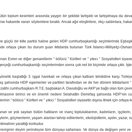
CEPHE
 toplum kesimleri arasında yaygın bir şekilde tartışıldı ve tartışılmaya da deva
se hakarete varan söylemlere bıraktı. Ancak ağır eleştirilere, ırkçı saldırılara, h
 güçlü bir kitle partisi haline gelen HDP cumhurbaşkanlığı seçimlerinde Eşbaşkan
☭
de ortaya çıkan bu durum şuan iktidarda bulunan Türk İslamcı-Milliyetçi-Osmanlıcı
an Evren ve diğer genarellerin ” bölücü ” Kürtleri ve ” yıkıcı ” Sosyalistleri siy
 gerçeği cumhurbaşkanlığı seçimlerinden sonra çok net bir biçimde ortaya çıktı. 
önelik başlattığı 3. işgal harekatı ve ortaya çıkan katliam tehdidine karşı Türki
ş şahsında HDP egemenler ve partileri tarafından ve de her dönem iktidarların ” 
 bizatihi cumhurbaşkanı R.T.E, başbakan A. Davutoğlu ve AKP’ye bağlı olan tüm çevrel
lmasının birinci ve en önemli nedeni Selahattin Demirtaş şahsında HDP’nin cum
lerinin ” bölücü ” Kürtleri ve ” yıkıcı ” Sosyalistleri siyasetin dışına itmek için ort
an ve yok sayılan bütün halkların ve inanç topluluklarının, kadınların, işçilerin, e
lerin, göçmenlerin, yaşam alanları tahrip edilenlerin, ekolojistlerin, aydın, yazar, 
htimalinin yarattığı korkudur.
enişinin deyim yerindeyse tüm dünyayı sallaması. Ve dünya da değişen yeni ve o