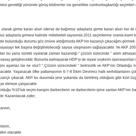
ilmesi gerektiği yönünde görüş bildirenler ise genellikle cumhurbaşkanlığı seçimleri 
 olarak girme kararı alsın isterse de bağımsız adaylarla girme kararı alsın her iki i
adaylarla girmesi halinde milletvekili sayısında 2011 seçimlerine oranla kısmi bi
inde bulunduğu durumu göz önüne aldığımızda AKP’nin kazançlı çıkacağını görmek z
asayı tek başına değiştirebileceği sayıya ulaşmasını sağlayacaktır. Ve AKP 2007 
lından bu yana sürekli oyalarak zaman kazandığı ” çözüm sürecinde ” adım atmaya
savaş geliştirecektir. Bununla kalmayarak HDP’yi de siyasi soykırım operasyonları il
ını aşamaz ise ne olur? ” Çözüm sürecindeki ” belirsizlik ve AKP’nin Ortadoğu ha
açacaktır. Yaşanacak öfke patlamasının 6-7-8 Ekim Devrimci halk serhıldanlarını ç
ançlı çıkacak. AKP bu durumda yine yukarıda da belirtmiş olduğum gibi Kürt özg
iye etmeye çalışacaktır.
lduğu %10’luk seçim barajını darbecilerin ve darbecilerin ipine sarılan AKP’nin ba
tır. Kazanılacak zafer;
arının,
nlerin,
feri olacaktır.