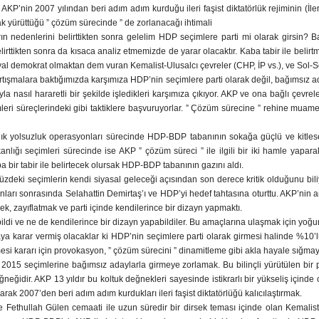
KP’nin 2007 yılından beri adım adım kurduğu ileri faşist diktatörlük rejiminin (İle
k yürüttüğü ” çözüm sürecinde ” de zorlanacağı ihtimali
rın nedenlerini belirttikten sonra gelelim HDP seçimlere parti mi olarak girsin? B
elirttikten sonra da kısaca analiz etmemizde de yarar olacaktır. Kaba tabir ile bel
yal demokrat olmaktan dem vuran Kemalist-Ulusalcı çevreler (CHP, İP vs.), ve Sol-So
artışmalara baktığımızda karşımıza HDP’nin seçimlere parti olarak değil, bağımsız a
yla nasıl hararetli bir şekilde işledikleri karşımıza çıkıyor. AKP ve ona bağlı çevr
eri süreçlerindeki gibi taktiklere başvuruyorlar. ” Çözüm sürecine ” rehine muam
lık yolsuzluk operasyonları sürecinde HDP-BDP tabanının sokağa güçlü ve kitlese
kanlığı seçimleri sürecinde ise AKP ” çözüm süreci ” ile ilgili bir iki hamle yap
 bir tabir ile belirtecek olursak HDP-BDP tabanının gazını aldı.
eki seçimlerin kendi siyasal geleceği açısından son derece kritik olduğunu bili
ları sonrasında Selahattin Demirtaş’ı ve HDP’yi hedef tahtasına oturttu. AKP’nin 
, zayıflatmak ve parti içinde kendilerince bir dizayn yapmaktı.
ildi ve ne de kendilerince bir dizayn yapabildiler. Bu amaçlarına ulaşmak için yoğun
karar vermiş olacaklar ki HDP’nin seçimlere parti olarak girmesi halinde %10’luk
esi kararı için provokasyon, ” çözüm sürecini ” dinamitleme gibi akla hayale sığma
2015 seçimlerine bağımsız adaylarla girmeye zorlamak. Bu bilinçli yürütülen bir
eğneğidir. AKP 13 yıldır bu koltuk değnekleri sayesinde istikrarlı bir yükseliş için
rak 2007’den beri adım adım kurdukları ileri faşist diktatörlüğü kalıcılaştırmak.
ethullah Gülen cemaati ile uzun süredir bir dirsek teması içinde olan Kemalist-U