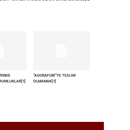
RİNDE
“AGORAFOBİ”YE TESLİM
RUMLUKLAR[1]
OLMAMAK[1]