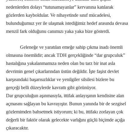
nedenlerden dolayı “tutunamayanlar” kervanına katılarak
gözlerden kayboldular. Ve nihayetinde sınıf mücadelesi,
bulunduğumuz yer ile ulaşmak istediğimiz hedef arasında devasa
menzil fark olduğunu canımızı yaka yaka bize gösterdi.
Geleneğe ve yaratılan emeğe sahip çıkma inadı önemli
olmasına önemlidir; ancak TDH gerçekliğinde “dar grupculuk”
hastalığına yakalanmamıza neden olan bu tarz bir inat asla
devrimin genel çıkarlarından üstün değildir. İşte faşist devlet
karşısındaki başarısızlıklar ve yenilgiler silsilesi bizlere bu
gerçeği belli düzeylerde kavrattı gibi görünüyor.
Dar grupculuğun aşınmasıyla, ittifak anlayışının kendisine alan
açmasını sağlayan bu kavrayıştır. Bunun yanında bir de sezgisel
gözlemimden bahsetmek istiyorum; ki bu, ittifakı zorlayan çok
değerli bir faktör olarak gelecekte varlığını güçlü biçimde açığa
çıkaracaktır.