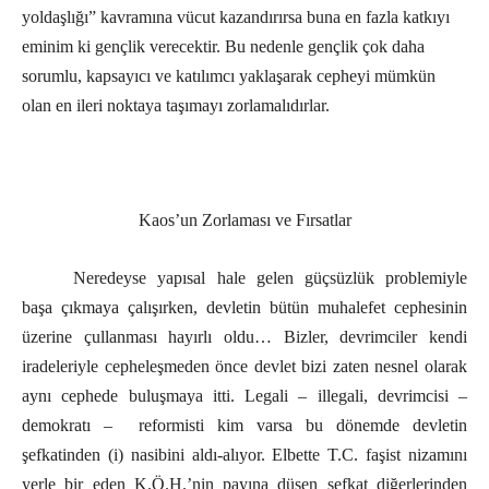
yoldaşlığı” kavramına vücut kazandırırsa buna en fazla katkıyı
eminim ki gençlik verecektir. Bu nedenle gençlik çok daha
sorumlu, kapsayıcı ve katılımcı yaklaşarak cepheyi mümkün
olan en ileri noktaya taşımayı zorlamalıdırlar.
Kaos’un Zorlaması ve Fırsatlar
Neredeyse yapısal hale gelen güçsüzlük problemiyle
başa çıkmaya çalışırken, devletin bütün muhalefet cephesinin
üzerine çullanması hayırlı oldu… Bizler, devrimciler kendi
iradeleriyle cepheleşmeden önce devlet bizi zaten nesnel olarak
aynı cephede buluşmaya itti. Legali – illegali, devrimcisi –
demokratı – reformisti kim varsa bu dönemde devletin
şefkatinden (i) nasibini aldı-alıyor. Elbette T.C. faşist nizamını
yerle bir eden K.Ö.H.’nin payına düşen şefkat diğerlerinden