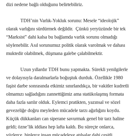
dizi nedene bağlı olduğunu belirtebiliriz.
TDH’nin Varlık-Yokluk sorunu: Mesele “ideolojik”
olarak varlığını sürdürmek değildir. Çünkü yeryüzünde bir tek
“Marksist” dahi kalsa bu bağlamda varlık sorunu olmadığı
söylenebilir. Asıl sorunumuz politik olarak varolmak ve dahası
muktedir olabilmek, düşmana galebe çalabilmektir.
Uzun yıllardır TDH bunu yapmakta. Sürekli yenilgilerle
ve dolayısıyla daralmarlarla boğuştuk durduk. Özellikle 1980
faşist darbe sonrasında etkimiz sınırlandıkça, bir vakitler kudretli
olmamızı sağladığını zannettiğimiz ama statükolaşmış formata
daha fazla sarılır olduk. Eylemci pratikten, yazınsal ve sözel
gevezeliğe doğru meyleden mücadele tarzı ağırlığını koydu.
Küçük dükkanları can siperane savurmak genel bir tarz haline
geldi; özne’lik iddiası hep lafta kaldı. Bu süreçte onlarca,
yüzlerce, binlerce insan mücadeleye atılsalar dahi çeşitli