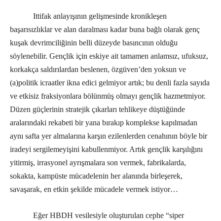
Ittifak anlayışının gelişmesinde kronikleşen
başarısızlıklar ve alan daralması kadar buna bağlı olarak genç
kuşak devrimciliğinin belli düzeyde basıncının olduğu
söylenebilir. Gençlik için eskiye ait tamamen anlamsız, ufuksuz,
korkakça saldırılardan beslenen, özgüven’den yoksun ve
(a)politik icraatler ikna edici gelmiyor artık; bu denli fazla sayıda
ve etkisiz fraksiyonlara bölünmüş olmayı gençlik hazmetmiyor.
Düzen güçlerinin stratejik çıkarları tehlikeye düştüğünde
aralarındaki rekabeti bir yana bırakıp komplekse kapılmadan
aynı safta yer almalarına karşın ezilenlerden cenahının böyle bir
iradeyi sergilemeyişini kabullenmiyor. Artık gençlik karşılığını
yitirmiş, irrasyonel ayrışmalara son vermek, fabrikalarda,
sokakta, kampüste mücadelenin her alanında birleşerek,
savaşarak, en etkin şekilde mücadele vermek istiyor…
Eğer HBDH vesilesiyle oluşturulan cephe “siper