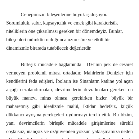
Cehepimizin bileşenlerine büyük iş düşüyor.
Sorumluluk, sabır, kapsayıcılık ve emek gibi karakteristik
niteliklerin öne çıkarılması gereken bir dönemdeyiz. Bunlar,
bileşenleri mümkün olduğunca uzun süre ve etkili bir
dinamizmle birarada tutabilecek değerlerdir.
Birleşik mücadele bağlamında TDH’nin pek de cesaret
vermeyen problemli mirası ortadadır. Mahirlerin Denizler için
kendilerini feda edişleri, İboların ise Sinanların katline yol açan
alçağı cezalandırmaları, devrimcilerin devralmaları gereken en
büyük manevi miras olması gerekirken bizler, büyük bir
maharetmiş gibi idealizmle malül, iktidar hedefsiz, küçük
dükkancı ayrışma gerekçeleri uydurmayı tercih ettik. Bu bizim,
yani devrimcilerin birleşik mücadele girişimlerine sürekli
coşkusuz, inançsız ve öz/güvenden yoksun yaklaşmamıza neden