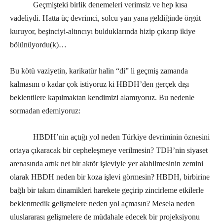
Geçmişteki birlik denemeleri verimsiz ve hep kısa
vadeliydi. Hatta üç devrimci, solcu yan yana geldiğinde örgüt
kuruyor, beşinciyi-altıncıyı bulduklarında hizip çıkarıp ikiye
bölünüyordu(k)…
Bu kötü vaziyetin, karikatür halin “di” li geçmiş zamanda
kalmasını o kadar çok istiyoruz ki HBDH’den gerçek dışı
beklentilere kapılmaktan kendimizi alamıyoruz. Bu nedenle
sormadan edemiyoruz:
HBDH’nin açtığı yol neden Türkiye devriminin öznesini
ortaya çıkaracak bir cepheleşmeye verilmesin? TDH’nin siyaset
arenasında artık net bir aktör işleviyle yer alabilmesinin zemini
olarak HBDH neden bir koza işlevi görmesin? HBDH, birbirine
bağlı bir takım dinamikleri harekete geçirip zincirleme etkilerle
beklenmedik gelişmelere neden yol açmasın? Mesela neden
uluslararası gelişmelere de müdahale edecek bir projeksiyonu