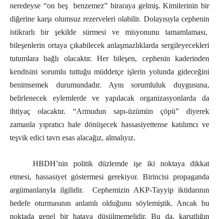
neredeyse “on beş benzemez” biraraya gelmiş. Kimilerinin bir
diğerine karşı olumsuz rezerveleri olabilir. Dolayısıyla cephenin
istikrarlı bir şekilde sürmesi ve misyonunu tamamlaması,
bileşenlerin ortaya çıkabilecek anlaşmazlıklarda sergileyecekleri
tutumlara bağlı olacaktır. Her bileşen, cephenin kaderinden
kendisini sorumlu tuttuğu müddetçe işlerin yolunda gideceğini
benimsemek durumundadır. Aynı sorumluluk duygusuna,
belirlenecek eylemlerde ve yapılacak organizasyonlarda da
ihtiyaç olacaktır. “Armudun sapı-üzümün çöpü” diyerek
zamanla yıpratıcı hale dönüşecek hassasiyettense katılımcı ve
teşvik edici tavrı esas alacağız, almalıyız.
HBDH’nin politik düzlemde işe iki noktaya dikkat
etmesi, hassasiyet göstermesi gerekiyor. Birincisi propaganda
argümanlarıyla ilgilidir. Cephemizin AKP-Tayyip iktidarının
hedefe oturmasının anlamlı olduğunu söylemiştik. Ancak bu
noktada genel bir hataya düşülmemelidir. Bu da, karşıtlığın