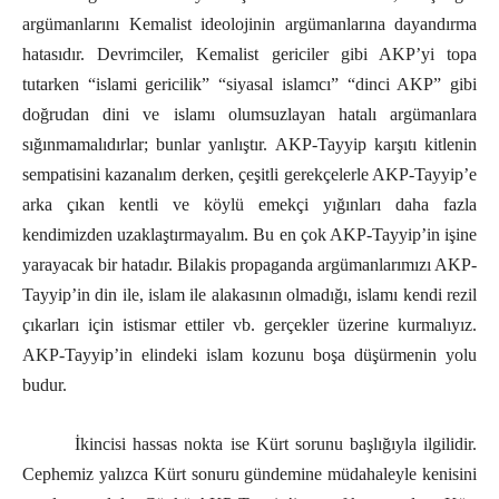
argümanlarını Kemalist ideolojinin argümanlarına dayandırma
hatasıdır. Devrimciler, Kemalist gericiler gibi AKP’yi topa
tutarken “islami gericilik” “siyasal islamcı” “dinci AKP” gibi
doğrudan dini ve islamı olumsuzlayan hatalı argümanlara
sığınmamalıdırlar; bunlar yanlıştır. AKP-Tayyip karşıtı kitlenin
sempatisini kazanalım derken, çeşitli gerekçelerle AKP-Tayyip’e
arka çıkan kentli ve köylü emekçi yığınları daha fazla
kendimizden uzaklaştırmayalım. Bu en çok AKP-Tayyip’in işine
yarayacak bir hatadır. Bilakis propaganda argümanlarımızı AKP-
Tayyip’in din ile, islam ile alakasının olmadığı, islamı kendi rezil
çıkarları için istismar ettiler vb. gerçekler üzerine kurmalıyız.
AKP-Tayyip’in elindeki islam kozunu boşa düşürmenin yolu
budur.
İkincisi hassas nokta ise Kürt sorunu başlığıyla ilgilidir.
Cephemiz yalızca Kürt sonuru gündemine müdahaleyle kenisini