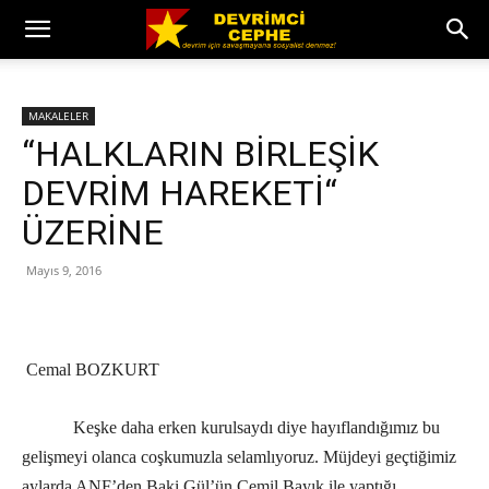
MAKALELER
‘‘HALKLARIN BİRLEŞİK
DEVRİM HAREKETİ‘‘
ÜZERİNE
Mayıs 9, 2016
Cemal BOZKURT
Keşke daha erken kurulsaydı diye hayıflandığımız bu
gelişmeyi olanca coşkumuzla selamlıyoruz. Müjdeyi geçtiğimiz
aylarda ANF’den Baki Gül’ün Cemil Bayık ile yaptığı