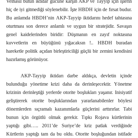
Velhasıl bütün iktidar gücüne karşın AKP ve Tayyip için işlerin
hiç de iyi gitmediği söylenebilir. İşte HBDH için de fırsat budur.
Bu anlamda HBDH’nin AKP-Tayyip iktidarını hedef tahtasına
oturtması son derece anlamlı ve uygun bir stratejidir. Savaşın
genel kaidelerinden biridir: Düşmanın en zayıf noktasına
kuvvetlerin en büyüğünü yığacaksın !.. HBDH buradan
hareketle politik açıdan birleştiriciliği güçlü bir zemini kendisini
hazırlamış görünüyor.
AKP-Tayyip iktidarı darbe aldıkça, devletin içinde
bulunduğu yönetime krizi daha da derinleşecektir. Yönetme
krizinin derinleştiği yerlerde otorite boşlukları yaşanır. Inisiyatif
geliştirerek otorite boşluklarından yararlanabilenler böylesi
dönemlerden sıçramalı kazanımlarla güçlerini arttırırlar. Tabi
bunun için örgütlü olmak gerekir. Tıpkı Rojava kürtlerinin
yaptığı gibi….. 2011’de Suriye’de kriz patlak verdiğinde
Kürtlerin yaptığı tam da bu oldu. Otorite boşluğundan istifade