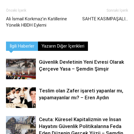
Önceki İçerik
Sonraki İçerik
Ali İsmail Korkmaz’ın Katillerine
SAHTE KASIMPAŞALI…
Yönelik HBDH Eylemi
İlgili Haberler
Yazarın Diğer İçerikleri
Güvenlik Devletinin Yeni Evresi Olarak
Çerçeve Yasa – Şemdin Şimşir
Teslim olan Zafer işareti yapanlar mı,
yapamayanlar mı? – Eren Aydın
Ceuta: Küresel Kapitalizmin ve İnsan
Hayatını Güvenlik Politikalarına Feda
Eden Düzenin Gerçek Yüzü – Şemdin