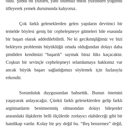
oldu. Şimdi bu yüzden, yani olumsuz miras yüzünden yoğurdu
üfleyerek yemek durumunda kalıyoruz.
Çok farklı geleneklerden gelen yapıların devrimci bir
temelde böylesi geniş bir cepheleşmeye gitmeleri bile esasında
bir başarı olarak addedilebilirdi. Ne ki gecikmişliğimiz ve bizi
bekleyen problemin büyüklüğü ortada olduğundan dolayı daha
şimdiden kendimizi “başarılı” saymak biraz lüks kaçacaktır.
Coşkun bir sevinçle cepheleşmeyi selamlamaya hakkımız var
ancak büyük başarı sağladığımızı söylemek için fazlasıyla
erkendir.
Sorumluluk duygusundan bahsettik. Bunun önemini
yaşayarak anlayacağız. Çünkü farklı geleneklerden gelip farklı
argümanların benimsenmiş olmasından dolayı bileşenler
arasındaki ilişkilerin belli ölçülerde zorlayıcı olabileceği gibi bir
handikap vardır. Kolay bir şey değil bu. “Beş benzemez” değil,