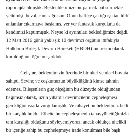
röportajda almıştık. Beklentilerimize bir parmak bal sürmekte
yetinmişti heval, canı sağolsun. Onun hafifçe çaktığı ışıktan türlü
anlamlar çıkarmaya başlamış, yer yer fantastik kurgularla da
kendimizi kaptırmıştık. Neyse ki ayrıntıları beklediğimize değdi.
12 Mart 2016 günü yaklaşık 10 devrimci örgütün ittifakıyla
Halkların Birleşik Devrim Hareketi (HBDH)’nin resmi olarak
kurulduğunu öğrenmiş olduk.
Gelişme, beklentimizin üzerinde bir nitel ve nicel boyuta
sahipti. Sevinç ve coşkumuzun büyüklüğünü kimse tahmin
edemez. Bileşenlerin güç ölçeğinin bu düzeyde olduğundan
bağımsız olarak, uzun yıllardır devrimcilerin cepheleşmesi
gerektiğini ısrarla vurgulamıştık. Ve nihayet bu beklentimiz belli
bir karşılık buldu. Elbette bu cepheleşmenin tahayyül ettiğimizin
tam karşılığı olduğunu söyleyemiyoruz; ancak oldukça nitelikli
bir içeriğe sahip bu cepheleşmeye irade konulması bile başlı