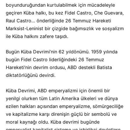
boyunduruğundan kurtulabilmek için mücadeleyle
geçiren Küba halkı, bu kez Fidel Castro, Che Guevara,
Raul Castro… önderliğinde 26 Temmuz Hareketi
Marksist-Leninist bir çizgide bağımsızlık ve sosyalizm
ile Küba halkını zafere taşıdı.
Bugün Küba Devrimi’nin 62 yıldönümü. 1959 yılında
bugün Fidel Castro liderliğindeki 26 Temmuz
Hareketi’nin devrim ordusu, ABD destekli Batista
diktatörlüğünü devirdi.
Küba Devrimi, ABD emperyalizmi için önemli bir
yenilgi olurken tüm Latin Amerika ülkeleri ve dünya
ezilen halkları açısından emperyalizme, sömürgeciliğe
ve kapitalizme karşı direnişin güçlü bir sembolü ve
moral kaynağı oldu. Küba devrimi bugünde
emperyalist kapitalist sisteme ve işbirlikçi devletlere