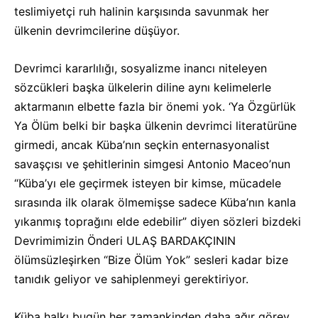
teslimiyetçi ruh halinin karşısında savunmak her
ülkenin devrimcilerine düşüyor.
Devrimci kararlılığı, sosyalizme inancı niteleyen
sözcükleri başka ülkelerin diline aynı kelimelerle
aktarmanın elbette fazla bir önemi yok. ‘Ya Özgürlük
Ya Ölüm belki bir başka ülkenin devrimci literatürüne
girmedi, ancak Küba’nın seçkin enternasyonalist
savaşçısı ve şehitlerinin simgesi Antonio Maceo’nun
“Küba’yı ele geçirmek isteyen bir kimse, mücadele
sırasında ilk olarak ölmemişse sadece Küba’nın kanla
yıkanmış toprağını elde edebilir” diyen sözleri bizdeki
Devrimimizin Önderi ULAŞ BARDAKÇININ
ölümsüzleşirken “Bize Ölüm Yok” sesleri kadar bize
tanıdık geliyor ve sahiplenmeyi gerektiriyor.
Küba halkı bugün her zamankinden daha ağır görev