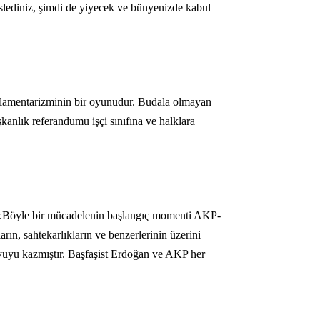
islediniz, şimdi de yiyecek ve bünyenizde kabul
parlamentarizminin bir oyunudur. Budala olmayan
kanlık referandumu işçi sınıfına ve halklara
lir.Böyle bir mücadelenin başlangıç momenti AKP-
ın, sahtekarlıkların ve benzerlerinin üzerini
uyuyu kazmıştır. Başfaşist Erdoğan ve AKP her