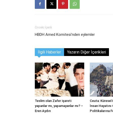
Önceki İçerik
HBDH Amed Komitesi’nden eylemler
İlgili Haberler
Yazarın Diğer İçerikleri
Teslim olan Zafer işareti
Ceuta: Küresel 
yapanlar mı, yapamayanlar mı? –
İnsan Hayatını 
Eren Aydın
Politikalarına 