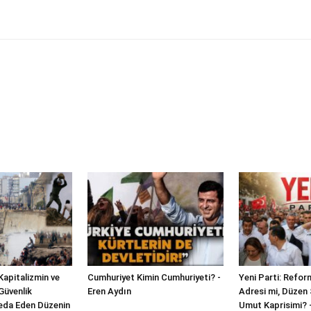
Kapitalizmin ve
Cumhuriyet Kimin Cumhuriyeti? -
Yeni Parti: Refor
Güvenlik
Eren Aydın
Adresi mi, Düzen 
Feda Eden Düzenin
Umut Kaprisimi?