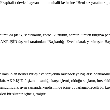
kapitalist devlet hayvanatının muhalif kesimine “Beni siz yarattınız-p
randumu da pislik, sahtekarlık, zorbalık, zulüm, sömürü üreten burjuva 
e AKP-IŞİD faşizmi tarafından “Başkanlığa Evet” olarak yazılmıştır. Baş
e karşı olan herkes birleşir ve topyekün mücadeleye başlarsa bozulabi
. AKP-IŞİD faşizmi insanlığa karşı işlemiş olduğu suçların, hırsızlıklar
ferandumuyla, aynı zamanda kendisininde içine yuvarlanabileceği bir k
ri bir sürecin içine girmiştir.