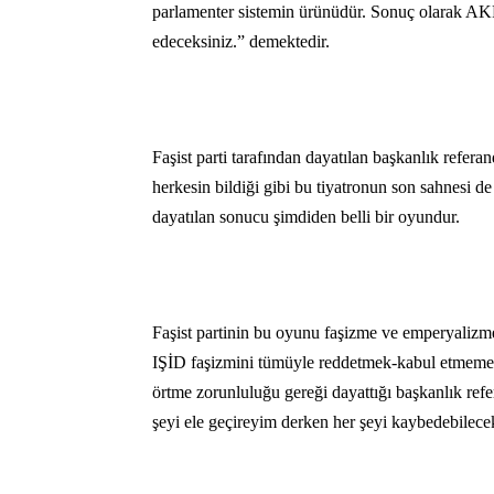
parlamenter sistemin ürünüdür. Sonuç olarak AKP 
edeceksiniz.” demektedir.
Faşist parti tarafından dayatılan başkanlık refe
herkesin bildiği gibi bu tiyatronun son sahnesi d
dayatılan sonucu şimdiden belli bir oyundur.
Faşist partinin bu oyunu faşizme ve emperyalizm
IŞİD faşizmini tümüyle reddetmek-kabul etmemektir
örtme zorunluluğu gereği dayattığı başkanlık re
şeyi ele geçireyim derken her şeyi kaybedebilecekle