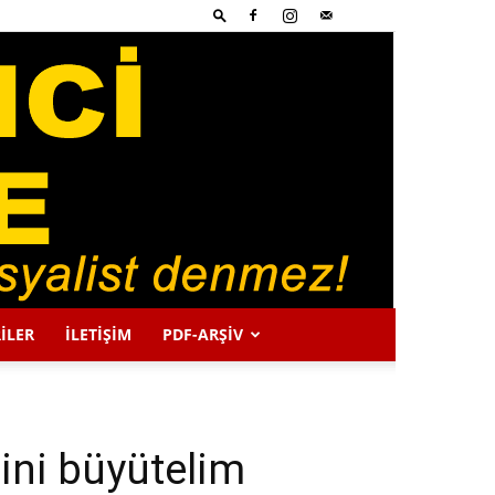
İLER
İLETİŞİM
PDF-ARŞIV
ini büyütelim