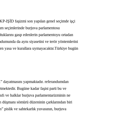
KP-IŞİD faşizmi son yapılan genel seçimde işçi
asım seçimlerinde burjuva parlamentosu
ltuklarını gasp edenlerin parlamentoyu ortadan
randumunda da aynı siyasetini ve terör yöntemlerini
yen yasa ve kurallara uymayacaktır.Türkiye bugün
z.” dayatmasını yapmaktadır. referandumdan
etmektedir. Bugüne kadar faşist parti bu ve
ınıfı ve halklar burjuva parlamentarizminin ne
ın düşmanı sömürü düzeninin çarklarından biri
 pislik ve sahtekarlık yuvasının, burjuva