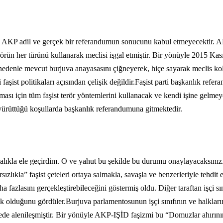
CEPHE
ve AKP adil ve gerçek bir referandumun sonucunu kabul etmeyecektir. A
terörün her türünü kullanarak meclisi işgal etmiştir. Bir yönüyle 2015 K
u nedenle mevcut burjuva anayasasını çiğneyerek, hiçe sayarak meclis ko
☭
faşist politikaları açısından çelişik değildir.Faşist parti başkanlık refe
ası için tüm faşist terör yöntemlerini kullanacak ve kendi işine gelme
 yürüttüğü koşullarda başkanlık referandumuna gitmektedir.
alıkla ele geçirdim. O ve yahut bu şekilde bu durumu onaylayacaksını
lıkla” faşist çeteleri ortaya salmakla, savaşla ve benzerleriyle tehdit 
ha fazlasını gerçekleştirebileceğini göstermiş oldu. Diğer taraftan işçi s
ek olduğunu gördüler.Burjuva parlamentosunun işçi sınıfının ve halklar
e alenileşmiştir. Bir yönüyle AKP-IŞİD faşizmi bu “Domuzlar ahırının”