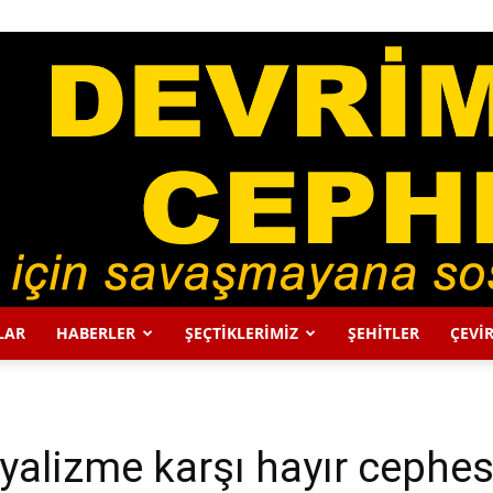
LAR
HABERLER
ŞEÇTİKLERİMİZ
ŞEHİTLER
ÇEVİR
DEVRİMCİ
alizme karşı hayır cephes