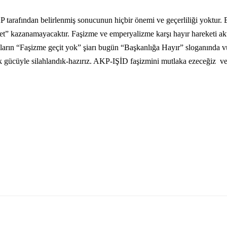
tarafından belirlenmiş sonucunun hiçbir önemi ve geçerliliği yoktur.
et” kazanamayacaktır. Faşizme ve emperyalizme karşı hayır hareketi akt
halkların “Faşizme geçit yok” şiarı bugün “Başkanlığa Hayır” sloganında
lük gücüyle silahlandık-hazırız. AKP-IŞİD faşizmini mutlaka ezeceğiz ve 