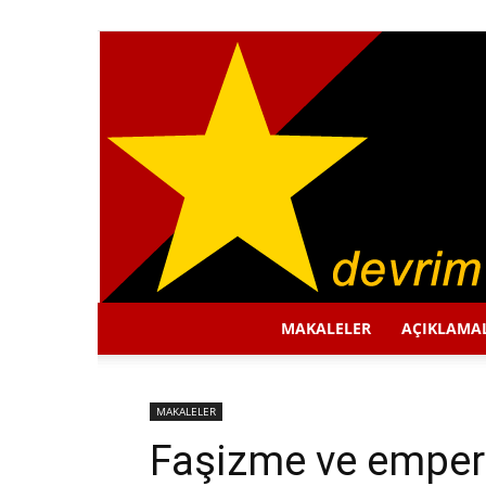
MAKALELER
AÇIKLAMA
MAKALELER
Faşizme ve empery