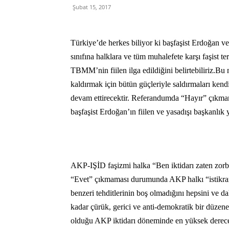
Şubat 15, 2017
Türkiye’de herkes biliyor ki başfaşist Erdoğan 
sınıfına halklara ve tüm muhalefete karşı faşist 
TBMM’nin fiilen ilga edildiğini belirtebiliriz.B
kaldırmak için bütün güçleriyle saldırmaları kendi 
devam ettirecektir. Referandumda “Hayır” çıkmam
başfaşist Erdoğan’ın fiilen ve yasadışı başkanlık
AKP-IŞİD faşizmi halka “Ben iktidarı zaten zorb
“Evet” çıkmaması durumunda AKP halkı “istikrarsız
benzeri tehditlerinin boş olmadığını hepsini ve da
kadar çürük, gerici ve anti-demokratik bir düzen
olduğu AKP iktidarı döneminde en yüksek dereced