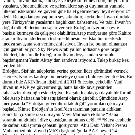
Munir, “İhvan olarak, Türkiye’ye teşekkür etmeyi borç biliyor, tüm
yasalara, yönetmeliklere ve geleneklere saygı duymanın yanında
ülkenin istikrarına ve güvenliğine halel getirmemeyi teyit ediyoruz”
dedi. Bu açıklamayı yaptıran şey sıkıntıdır, korkudur. İhvan durduk
yere Türkiye’nin yasalarına bağlılıktan bahsetmez. Ve tabii İhvan’ın
doğal müttefiklerine mesajlar vererek Erdoğan üzerinde çevre
baskısı kurmaya da çalışıyor olabilirler.Arap medyasına göre Kahire
aranan İhvan liderlerinin teslim edilmesini ve İstanbul merkezli
medya savaşına son verilmesini istiyor. İhvan ise bunun olmaması
için garanti arıyor. Sky News Arabiya’nın iddiasına göre örgüt
liderleri, bir süredir Erdoğan’ın İhvan dosyasından sorumlu
başdanışmanı Yasin Aktay’dan randevu istiyordu. Talep birkaç kez
reddedildi.
Erdoğan, Sisi’nin taleplerini yerine getiren lider görüntüsü vermek
istemez. Kardeş kardeşe bu meseleye çözüm bulmayı tercih eder. Bu
durum bile AKP-İhvan ilişkilerini 2011 öncesine çekebilir. Yani
İhvan’ın AKP’ye güvenmediği, hatta laiklik tavsiyesinden
rahatsızlık duyduğu eski çizgiye. Karşılıklı anlayışa dayalı bir formül
bile Arap hafızasına bir satış işlemi olarak girebilir. Şimdiden Arap
medyasında “Erdoğan güvenilir ortak değil” yorumları çıkmaya
başladı. Kimse Erdoğan’ın İsrail’den tazminat parasını aldıktan
sonra bu çözüme razı olmayan Mavi Marmara ekibine “Bana
sorarak mı gittiniz” diye çıkıştığını unutmuş değil.***Karşı cephede
de safları sıklaştırma çabasını görüyoruz. Abu Dabi Veliaht Prensi
Muhammed bin Zayed (MbZ) başkanlığında BAE heyeti 24