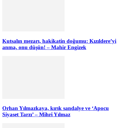
Kutsalın mezarı, hakikatin doğumu: Kızıldere’yi
anma, onu düşün! – Mahir Engizek
Orhan Yılmazkaya, kırık sandalye ve ‘Apocu
Siyaset Tarzı’ – Mihri Yılmaz