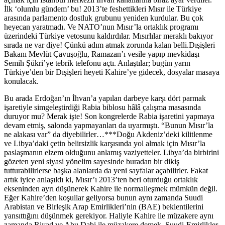
İlk ‘olumlu gündem’ bu! 2013’te feshettikleri Mısır ile Türkiye
arasında parlamento dostluk grubunu yeniden kurdular. Bu çok
heyecan yaratmadı. Ve NATO’nun Mısır’la ortaklık programı
üzerindeki Türkiye vetosunu kaldırdılar. Mısırlılar meraklı bakıyor
sırada ne var diye! Çünkü adım atmak zorunda kalan belli.Dışişleri
Bakanı Mevlüt Çavuşoğlu, Ramazan’ı vesile yapıp mevkidaşı
Semih Şükri’ye tebrik telefonu açtı. Anlaştılar; bugün yarın
Türkiye’den bir Dışişleri heyeti Kahire’ye gidecek, dosyalar masaya
konulacak.
Bu arada Erdoğan’ın İhvan’a yapılan darbeye karşı dört parmak
işaretiyle simgeleştirdiği Rabia biblosu hâlâ çalışma masasında
duruyor mu? Merak işte! Son kongrelerde Rabia işaretini yapmaya
devam etmiş, salonda yapmayanları da uyarmıştı. “Bunun Mısır’la
ne alakası var” da diyebilirler…***Doğu Akdeniz’deki kilitlenme
ve Libya’daki çetin belirsizlik karşısında yol almak için Mısır’la
paslaşmanın elzem olduğunu anlamış vaziyetteler. Libya’da birbirini
gözeten yeni siyasi yönelim sayesinde buradan bir dikiş
tutturabilirlerse başka alanlarda da yeni sayfalar açabilirler. Fakat
artık iyice anlaşıldı ki, Mısır’ı 2013’ten beri oturduğu ortaklık
ekseninden ayrı düşünerek Kahire ile normalleşmek mümkün değil.
Eğer Kahire’den koşullar geliyorsa bunun aynı zamanda Suudi
Arabistan ve Birleşik Arap Emirlikleri’nin (BAE) beklentilerini
yansıttığını düşünmek gerekiyor. Haliyle Kahire ile müzakere aynı
zamanda Riyad ve Abu Dabi ile müzakere demek. Suudi-Emirlikler