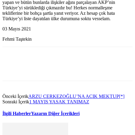
yapan ve bütün bunlarda ilişkiler ağını parçalayan AKP’nin
Türkiye’yi sürüklediği çıkmazdır bu! Herkes normalleşme
tekliflerine bir bohça şartla yanıt veriyor. Az hesap çok hata
Türkiye’yi liste dayatılan ülke durumuna soktu vesselam.
03 Mayıs 2021
Fehmi Taştekin
Önceki İçerik
ARZU ÇERKEZOĞLU’NA AÇIK MEKTUP[*]
Sonraki İçerik
1 MAYIS YASAK TANIMAZ
İlgili Haberler
Yazarın Diğer İçerikleri