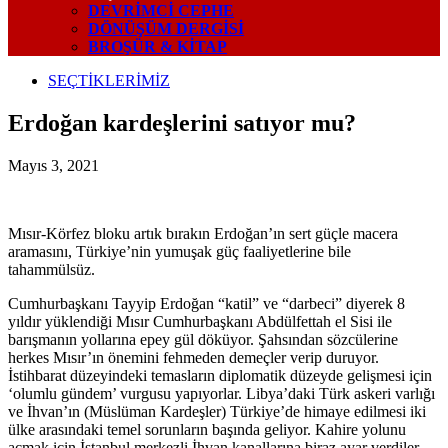
DEVRIMCI CEPHE
DÖNÜŞÜM DERGISI
BROŞÜR & KİTAP
SEÇTİKLERİMİZ
Erdoğan kardeşlerini satıyor mu?
Mayıs 3, 2021
Mısır-Körfez bloku artık bırakın Erdoğan’ın sert güçle macera
aramasını, Türkiye’nin yumuşak güç faaliyetlerine bile
tahammülsüz.
Cumhurbaşkanı Tayyip Erdoğan “katil” ve “darbeci” diyerek 8
yıldır yüklendiği Mısır Cumhurbaşkanı Abdülfettah el Sisi ile
barışmanın yollarına epey gül döküyor. Şahsından sözcülerine
herkes Mısır’ın önemini fehmeden demeçler verip duruyor.
İstihbarat düzeyindeki temasların diplomatik düzeyde gelişmesi için
‘olumlu gündem’ vurgusu yapıyorlar. Libya’daki Türk askeri varlığı
ve İhvan’ın (Müslüman Kardeşler) Türkiye’de himaye edilmesi iki
ülke arasındaki temel sorunların başında geliyor. Kahire yolunu
açmak için İstanbul merkezli İhvan kanallarına biraz ayar verdiler.