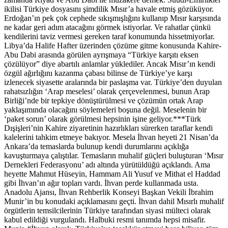
ikilisi Türkiye dosyasını şimdilik Mısır’a havale etmiş gözüküyor.
Erdoğan’ın pek çok cephede sıkışmışlığını kullanıp Mısır karşısında
ne kadar geri adım atacağını görmek istiyorlar. Ve rahatlar çünkü
kendilerini taviz vermesi gereken taraf konumunda hissetmiyorlar.
Libya’da Halife Hafter üzerinden çözüme gitme konusunda Kahire-
Abu Dabi arasında görülen ayrışmaya “Türkiye karşıtı eksen
çözülüyor” diye abartılı anlamlar yüklediler. Ancak Mısır’ın kendi
özgül ağırlığını kazanma çabası bilinse de Türkiye’ye karşı
izlenecek siyasette aralarında bir paslaşma var. Türkiye’den duyulan
rahatsızlığın ‘Arap meselesi’ olarak çerçevelenmesi, bunun Arap
Birliği’nde bir tepkiye dönüştürülmesi ve çözümün ortak Arap
yaklaşımında olacağını söylemeleri boşuna değil. Meselenin bir
‘paket sorun’ olarak görülmesi hepsinin işine geliyor.***Türk
Dışişleri’nin Kahire ziyaretinin hazırlıkları sürerken taraflar kendi
kalelerini tahkim etmeye bakıyor. Mesela İhvan heyeti 21 Nisan’da
Ankara’da temaslarda bulunup kendi durumlarını açıklığa
kavuşturmaya çalıştılar. Temasların muhalif güçleri buluşturan ‘Mısır
Dernekleri Federasyonu’ adı altında yürütüldüğü açıklandı. Ama
heyette Mahmut Hüseyin, Hammam Ali Yusuf ve Mithat el Haddad
gibi İhvan’ın ağır topları vardı. İhvan perde kullanmada usta.
Anadolu Ajansı, İhvan Rehberlik Konseyi Başkan Vekili İbrahim
Munir’in bu konudaki açıklamasını geçti. İhvan dahil Mısırlı muhalif
örgütlerin temsilcilerinin Türkiye tarafından siyasi mülteci olarak
kabul edildiği vurgulandı. Halbuki resmi tanımda hepsi misafir.