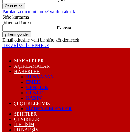
Parolanızı mı unuttunuz? yardım almak
Şifre kurtarma
Şifrenizi Kurtarın
E-posta
Email adresine yeni bir şifre gönderilecek.
DEVRİMCİ CEPHE ☭
MAKALELER
AÇIKLAMALAR
HABERLER
DÜNYADAN
EMEK
GENÇLİK
GÜNCEL
KADIN
ŞEÇTİKLERİMİZ
SİZDEN GELENLER
ŞEHİTLER
ÇEVİRİLER
İLETİŞİM
PDF-ARŞIV