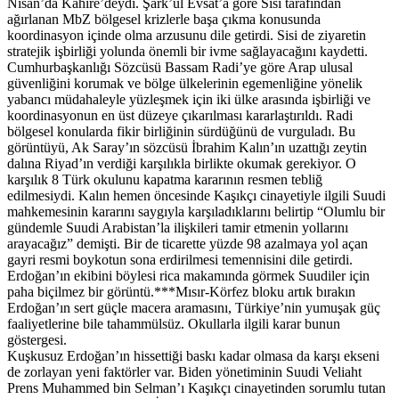
Nisan’da Kahire’deydi. Şark’ul Evsat’a göre Sisi tarafından
ağırlanan MbZ bölgesel krizlerle başa çıkma konusunda
koordinasyon içinde olma arzusunu dile getirdi. Sisi de ziyaretin
stratejik işbirliği yolunda önemli bir ivme sağlayacağını kaydetti.
Cumhurbaşkanlığı Sözcüsü Bassam Radi’ye göre Arap ulusal
güvenliğini korumak ve bölge ülkelerinin egemenliğine yönelik
yabancı müdahaleyle yüzleşmek için iki ülke arasında işbirliği ve
koordinasyonun en üst düzeye çıkarılması kararlaştırıldı. Radi
bölgesel konularda fikir birliğinin sürdüğünü de vurguladı. Bu
görüntüyü, Ak Saray’ın sözcüsü İbrahim Kalın’ın uzattığı zeytin
dalına Riyad’ın verdiği karşılıkla birlikte okumak gerekiyor. O
karşılık 8 Türk okulunu kapatma kararının resmen tebliğ
edilmesiydi. Kalın hemen öncesinde Kaşıkçı cinayetiyle ilgili Suudi
mahkemesinin kararını saygıyla karşıladıklarını belirtip “Olumlu bir
gündemle Suudi Arabistan’la ilişkileri tamir etmenin yollarını
arayacağız” demişti. Bir de ticarette yüzde 98 azalmaya yol açan
gayri resmi boykotun sona erdirilmesi temennisini dile getirdi.
Erdoğan’ın ekibini böylesi rica makamında görmek Suudiler için
paha biçilmez bir görüntü.***Mısır-Körfez bloku artık bırakın
Erdoğan’ın sert güçle macera aramasını, Türkiye’nin yumuşak güç
faaliyetlerine bile tahammülsüz. Okullarla ilgili karar bunun
göstergesi.
Kuşkusuz Erdoğan’ın hissettiği baskı kadar olmasa da karşı ekseni
de zorlayan yeni faktörler var. Biden yönetiminin Suudi Veliaht
Prens Muhammed bin Selman’ı Kaşıkçı cinayetinden sorumlu tutan