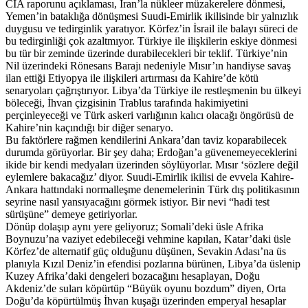
CIA raporunu açıklaması, İran’la nükleer müzakerelere dönmesi,
Yemen’in bataklığa dönüşmesi Suudi-Emirlik ikilisinde bir yalnızlık
duygusu ve tedirginlik yaratıyor. Körfez’in İsrail ile balayı süreci de
bu tedirginliği çok azaltmıyor. Türkiye ile ilişkilerin eskiye dönmesi
bu tür bir zeminde üzerinde durabilecekleri bir teklif. Türkiye’nin
Nil üzerindeki Rönesans Barajı nedeniyle Mısır’ın handiyse savaş
ilan ettiği Etiyopya ile ilişkileri artırması da Kahire’de kötü
senaryoları çağrıştırıyor. Libya’da Türkiye ile restleşmenin bu ülkeyi
böleceği, İhvan çizgisinin Trablus tarafında hakimiyetini
perçinleyeceği ve Türk askeri varlığının kalıcı olacağı öngörüsü de
Kahire’nin kaçındığı bir diğer senaryo.
Bu faktörlere rağmen kendilerini Ankara’dan taviz koparabilecek
durumda görüyorlar. Bir şey daha; Erdoğan’a güvenemeyeceklerini
ikide bir kendi medyaları üzerinden söylüyorlar. Mısır ‘sözlere değil
eylemlere bakacağız’ diyor. Suudi-Emirlik ikilisi de evvela Kahire-
Ankara hattındaki normalleşme denemelerinin Türk dış politikasının
seyrine nasıl yansıyacağını görmek istiyor. Bir nevi “hadi test
sürüşüne” demeye getiriyorlar.
Dönüp dolaşıp aynı yere geliyoruz; Somali’deki üsle Afrika
Boynuzu’na vaziyet edebileceği vehmine kapılan, Katar’daki üsle
Körfez’de alternatif güç olduğunu düşünen, Sevakin Adası’na üs
planıyla Kızıl Deniz’in efendisi pozlarına bürünen, Libya’da üslenip
Kuzey Afrika’daki dengeleri bozacağını hesaplayan, Doğu
Akdeniz’de suları köpürtüp “Büyük oyunu bozdum” diyen, Orta
Doğu’da köpürtülmüş İhvan kuşağı üzerinden emperyal hesaplar