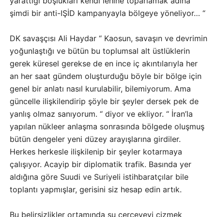
yarattığı boşlukları kendi lehine toparlamak adına
şimdi bir anti-IŞİD kampanyayla bölgeye yöneliyor… “
DK savaşçısı Ali Haydar “ Kaosun, savaşın ve devrimin
yoğunlaştığı ve bütün bu toplumsal alt üstlüklerin
gerek küresel gerekse de en ince iç akıntılarıyla her
an her saat gündem oluşturduğu böyle bir bölge için
genel bir anlatı nasıl kurulabilir, bilemiyorum. Ama
güncelle ilişkilendirip şöyle bir şeyler dersek pek de
yanlış olmaz sanıyorum. “ diyor ve ekliyor. “ İran’la
yapılan nükleer anlaşma sonrasında bölgede oluşmuş
bütün dengeler yeni düzey arayışlarına girdiler.
Herkes herkesle ilişkilenip bir şeyler kotarmaya
çalışıyor. Acayip bir diplomatik trafik. Basında yer
aldığına göre Suudi ve Suriyeli istihbaratçılar bile
toplantı yapmışlar, gerisini siz hesap edin artık.
Bu belirsizlikler ortamında şu çerçeveyi çizmek