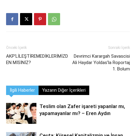
Önceki İçerik
Sonraki İçerik
AKP’LİLEŞTİREMEDİKLERİMİZD
Devrimci Karargah Savascisi
EN MİSİNİZ?
Ali Haydar Yoldas’la Roportaj
1. Bolum
İlgili Haberler
Yazarın Diğer İçerikleri
Teslim olan Zafer işareti yapanlar mı,
yapamayanlar mı? – Eren Aydın
Ceuta: Küresel Kapitalizmin ve İnsan