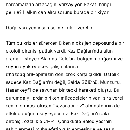
harcamaların artacağını varsayıyor. Fakat, hangi
gelirle? Halkın can alıcı sorunu burada birikiyor.
Dağa yürüyen insan seline kulak verelim
Tüm bu krizler sürerken ülkenin oksijen deposunda bir
ekoloji direnişi patlak verdi. Kaz Dağları’nda altın
aramak isteyen Alamos Gold’un, bölgenin doğasını ve
suyunu yok edecek çalışmalarına
#KazdağlarıHepimizin denilerek karşı çıkıldı. Üstelik
sadece Kaz Dağları’nı değil, Salda Gölü’nü, Munzur’u,
Hasankeyf’i de savunan bir tepki hareketi oluştu. Bu
durumda yıllardır biriken mücadelelerin yanı sıra yerel
seçim sonrası oluşan “kazanabiliriz” atmosferinin de
etkili olduğunu söyleyebiliriz. Kaz Dağları’ndaki
direnişi, özellikle CHP’li Çanakkale Belediyesi’nin
sahiplenmesi muhalefetin güçlenmesinde ve sesini