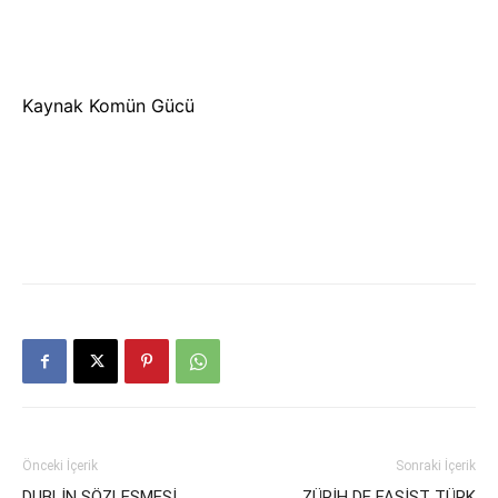
Kaynak Komün Gücü
Önceki İçerik
Sonraki İçerik
DUBLİN SÖZLEŞMESİ
ZÜRİH DE FAŞİST TÜRK