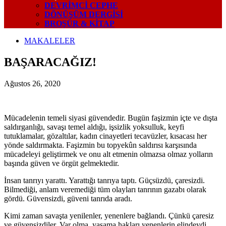
DEVRIMCI CEPHE
DÖNÜŞÜM DERGISI
BROŞÜR & KİTAP
MAKALELER
BAŞARACAĞIZ!
Ağustos 26, 2020
Mücadelenin temeli siyasi güvendedir. Bugün faşizmin içte ve dışta
saldırganlığı, savaşı temel aldığı, işsizlik yoksulluk, keyfi
tutuklamalar, gözaltılar, kadın cinayetleri tecavüzler, kısacası her
yönde saldırmakta. Faşizmin bu topyekûn saldırısı karşısında
mücadeleyi geliştirmek ve onu alt etmenin olmazsa olmaz yolların
başında güven ve örgüt gelmektedir.
İnsan tanrıyı yarattı. Yarattığı tanrıya taptı. Güçsüzdü, çaresizdi.
Bilmediği, anlam veremediği tüm olayları tanrının gazabı olarak
gördü. Güvensizdi, güveni tanrıda aradı.
Kimi zaman savaşta yenilenler, yenenlere bağlandı. Çünkü çaresiz
ve güvensizdiler. Var olma, yaşama hakları yenenlerin elindeydi.