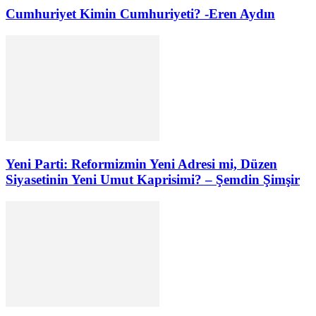
Cumhuriyet Kimin Cumhuriyeti? -Eren Aydın
Yeni Parti: Reformizmin Yeni Adresi mi, Düzen
Siyasetinin Yeni Umut Kaprisimi? – Şemdin Şimşir