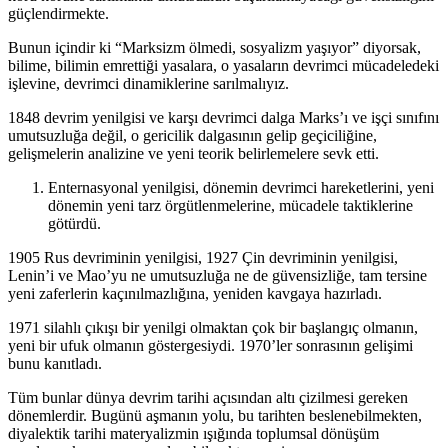
güçlendirmekte.
Bunun içindir ki “Marksizm ölmedi, sosyalizm yaşıyor” diyorsak,
bilime, bilimin emrettiği yasalara, o yasaların devrimci mücadeledeki
işlevine, devrimci dinamiklerine sarılmalıyız.
1848 devrim yenilgisi ve karşı devrimci dalga Marks’ı ve işçi sınıfını
umutsuzluğa değil, o gericilik dalgasının gelip geçiciliğine,
gelişmelerin analizine ve yeni teorik belirlemelere sevk etti.
Enternasyonal yenilgisi, dönemin devrimci hareketlerini, yeni
dönemin yeni tarz örgütlenmelerine, mücadele taktiklerine
götürdü.
1905 Rus devriminin yenilgisi, 1927 Çin devriminin yenilgisi,
Lenin’i ve Mao’yu ne umutsuzluğa ne de güvensizliğe, tam tersine
yeni zaferlerin kaçınılmazlığına, yeniden kavgaya hazırladı.
1971 silahlı çıkışı bir yenilgi olmaktan çok bir başlangıç olmanın,
yeni bir ufuk olmanın göstergesiydi. 1970’ler sonrasının gelişimi
bunu kanıtladı.
Tüm bunlar dünya devrim tarihi açısından altı çizilmesi gereken
dönemlerdir. Bugünü aşmanın yolu, bu tarihten beslenebilmekten,
diyalektik tarihi materyalizmin ışığında toplumsal dönüşüm