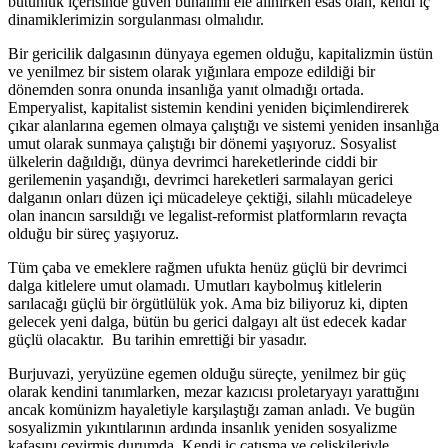
bütünlük içerisinde güven bunalımı ele alınırken esas olan, kendi iç
dinamiklerimizin sorgulanması olmalıdır.
Bir gericilik dalgasının dünyaya egemen olduğu, kapitalizmin üstün
ve yenilmez bir sistem olarak yığınlara empoze edildiği bir
dönemden sonra onunda insanlığa yanıt olmadığı ortada.
Emperyalist, kapitalist sistemin kendini yeniden biçimlendirerek
çıkar alanlarına egemen olmaya çalıştığı ve sistemi yeniden insanlığa
umut olarak sunmaya çalıştığı bir dönemi yaşıyoruz. Sosyalist
ülkelerin dağıldığı, dünya devrimci hareketlerinde ciddi bir
gerilemenin yaşandığı, devrimci hareketleri sarmalayan gerici
dalganın onları düzen içi mücadeleye çektiği, silahlı mücadeleye
olan inancın sarsıldığı ve legalist-reformist platformların revaçta
olduğu bir süreç yaşıyoruz.
Tüm çaba ve emeklere rağmen ufukta henüz güçlü bir devrimci
dalga kitlelere umut olamadı. Umutları kaybolmuş kitlelerin
sarılacağı güçlü bir örgütlülük yok. Ama biz biliyoruz ki, dipten
gelecek yeni dalga, bütün bu gerici dalgayı alt üst edecek kadar
güçlü olacaktır. Bu tarihin emrettiği bir yasadır.
Burjuvazi, yeryüzüne egemen olduğu süreçte, yenilmez bir güç
olarak kendini tanımlarken, mezar kazıcısı proletaryayı yarattığını
ancak komünizm hayaletiyle karşılaştığı zaman anladı. Ve bugün
sosyalizmin yıkıntılarının ardında insanlık yeniden sosyalizme
kafasını çevirmiş durumda. Kendi iç çatışma ve çelişkileriyle