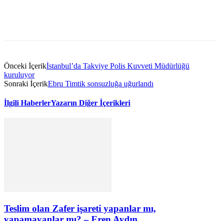
Önceki İçerik
İstanbul’da Takviye Polis Kuvveti Müdürlüğü
kuruluyor
Sonraki İçerik
Ebru Timtik sonsuzluğa uğurlandı
İlgili Haberler
Yazarın Diğer İçerikleri
Teslim olan Zafer işareti yapanlar mı,
yapamayanlar mı? – Eren Aydın