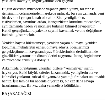
yasalarını kavrayıp, uygulayabilmekten geçiyor.
Bugün devrimci mücadelede yaşanan güven yitimi, bu tarihsel
gelişimin incelenmesinden hareketle aşılacak, bu aynı zamanda yeni
bir devrimci çıkışın kanalı olacaktır. Zira, yenilgilerden,
tasfiyelerden, savrulmalardan, inançsızlıktan kurtulma mücadelesi,
aynı zamanda neden ve niçinlere bulunan bilimsel cevaplardır.
Kendi gerçeğimizin diyalektik seyrini kavramak ve onu değiştirme
iradesini göstermektir.
Yeniden hayata hükmetmeye, yeniden yaşam bulmaya, yeniden
toplumsal muhalefetin öznesi olmaya adayız. İdeallerimizi
gerçekleştirmenin kavgasındayız. Yüreklerimizin derinliklerinde
güzellikleri yaratmanın dinamiklerini taşıyoruz. İnanç, örgütlenme
ve mücadele arzusuyla doluyuz.
Arkamızda bıraktığımız yıkımlar, bizlere “yenmeliyiz” şiarını
haykırıyor. Belki büyük zaferler kazanmadık, yenilgilerin acı ve
kahredici yanlarını, ruhsal dünyamızda yarattığı fırtınaları unutmadık
henüz. İşte tam da bu nedenle diyoruz ki, bir kez daha savaşa
hazırlanmalıyız. Bir kez daha yenmeliyiz kötülükleri.
BAŞARACAĞIZ!