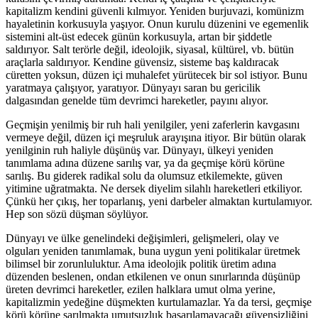
kapitalizm kendini güvenli kılmıyor. Yeniden burjuvazi, komünizm
hayaletinin korkusuyla yaşıyor. Onun kurulu düzenini ve egemenlik
sistemini alt-üst edecek günün korkusuyla, artan bir şiddetle
saldırıyor. Salt terörle değil, ideolojik, siyasal, kültürel, vb. bütün
araçlarla saldırıyor. Kendine güvensiz, sisteme baş kaldıracak
cüretten yoksun, düzen içi muhalefet yürütecek bir sol istiyor. Bunu
yaratmaya çalışıyor, yaratıyor. Dünyayı saran bu gericilik
dalgasından genelde tüm devrimci hareketler, payını alıyor.
Geçmişin yenilmiş bir ruh hali yenilgiler, yeni zaferlerin kavgasını
vermeye değil, düzen içi meşruluk arayışına itiyor. Bir bütün olarak
yenilginin ruh haliyle düşünüş var. Dünyayı, ülkeyi yeniden
tanımlama adına düzene sarılış var, ya da geçmişe körü körüne
sarılış. Bu giderek radikal solu da olumsuz etkilemekte, güven
yitimine uğratmakta. Ne dersek diyelim silahlı hareketleri etkiliyor.
Çünkü her çıkış, her toparlanış, yeni darbeler almaktan kurtulamıyor.
Hep son sözü düşman söylüyor.
Dünyayı ve ülke genelindeki değişimleri, gelişmeleri, olay ve
olguları yeniden tanımlamak, buna uygun yeni politikalar üretmek
bilimsel bir zorunluluktur. Ama ideolojik politik üretim adına
düzenden beslenen, ondan etkilenen ve onun sınırlarında düşünüp
üreten devrimci hareketler, ezilen halklara umut olma yerine,
kapitalizmin yedeğine düşmekten kurtulamazlar. Ya da tersi, geçmişe
körü körüne sarılmakta umutsuzluk başarılamayacağı güvensizliğini