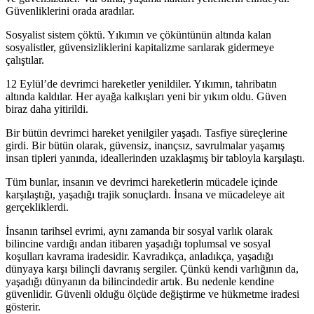
Güvenliklerini orada aradılar.
Sosyalist sistem çöktü. Yıkımın ve çöküntünün altında kalan
sosyalistler, güvensizliklerini kapitalizme sarılarak gidermeye
çalıştılar.
12 Eylül’de devrimci hareketler yenildiler. Yıkımın, tahribatın
altında kaldılar. Her ayağa kalkışları yeni bir yıkım oldu. Güven
biraz daha yitirildi.
Bir bütün devrimci hareket yenilgiler yaşadı. Tasfiye süreçlerine
girdi. Bir bütün olarak, güvensiz, inançsız, savrulmalar yaşamış
insan tipleri yanında, ideallerinden uzaklaşmış bir tabloyla karşılaştı.
Tüm bunlar, insanın ve devrimci hareketlerin mücadele içinde
karşılaştığı, yaşadığı trajik sonuçlardı. İnsana ve mücadeleye ait
gerçekliklerdi.
İnsanın tarihsel evrimi, aynı zamanda bir sosyal varlık olarak
bilincine vardığı andan itibaren yaşadığı toplumsal ve sosyal
koşulları kavrama iradesidir. Kavradıkça, anladıkça, yaşadığı
dünyaya karşı bilinçli davranış sergiler. Çünkü kendi varlığının da,
yaşadığı dünyanın da bilincindedir artık. Bu nedenle kendine
güvenlidir. Güvenli olduğu ölçüde değiştirme ve hükmetme iradesi
gösterir.