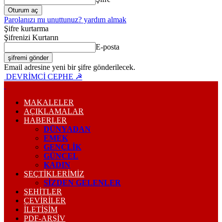
Parolanızı mı unuttunuz? yardım almak
Şifre kurtarma
Şifrenizi Kurtarın
E-posta
Email adresine yeni bir şifre gönderilecek.
DEVRİMCİ CEPHE ☭
MAKALELER
AÇIKLAMALAR
HABERLER
DÜNYADAN
EMEK
GENÇLİK
GÜNCEL
KADIN
ŞEÇTİKLERİMİZ
SİZDEN GELENLER
ŞEHİTLER
ÇEVİRİLER
İLETİŞİM
PDF-ARŞIV