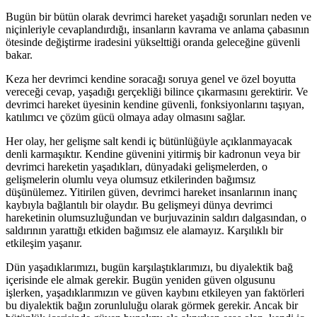
Bugün bir bütün olarak devrimci hareket yaşadığı sorunları neden ve
niçinleriyle cevaplandırdığı, insanların kavrama ve anlama çabasının
ötesinde değiştirme iradesini yükselttiği oranda geleceğine güvenli
bakar.
Keza her devrimci kendine soracağı soruya genel ve özel boyutta
vereceği cevap, yaşadığı gerçekliği bilince çıkarmasını gerektirir. Ve
devrimci hareket üyesinin kendine güvenli, fonksiyonlarını taşıyan,
katılımcı ve çözüm gücü olmaya aday olmasını sağlar.
Her olay, her gelişme salt kendi iç bütünlüğüyle açıklanmayacak
denli karmaşıktır. Kendine güvenini yitirmiş bir kadronun veya bir
devrimci hareketin yaşadıkları, dünyadaki gelişmelerden, o
gelişmelerin olumlu veya olumsuz etkilerinden bağımsız
düşünülemez. Yitirilen güven, devrimci hareket insanlarının inanç
kaybıyla bağlantılı bir olaydır. Bu gelişmeyi dünya devrimci
hareketinin olumsuzluğundan ve burjuvazinin saldırı dalgasından, o
saldırının yarattığı etkiden bağımsız ele alamayız. Karşılıklı bir
etkileşim yaşanır.
Dün yaşadıklarımızı, bugün karşılaştıklarımızı, bu diyalektik bağ
içerisinde ele almak gerekir. Bugün yeniden güven olgusunu
işlerken, yaşadıklarımızın ve güven kaybını etkileyen yan faktörleri
bu diyalektik bağın zorunluluğu olarak görmek gerekir. Ancak bir