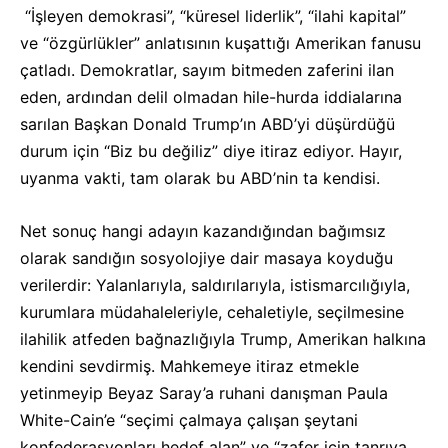
“İşleyen demokrasi”, “küresel liderlik”, “ilahi kapital”
ve “özgürlükler” anlatısının kuşattığı Amerikan fanusu
çatladı. Demokratlar, sayım bitmeden zaferini ilan
eden, ardından delil olmadan hile-hurda iddialarına
sarılan Başkan Donald Trump’ın ABD’yi düşürdüğü
durum için “Biz bu değiliz” diye itiraz ediyor. Hayır,
uyanma vakti, tam olarak bu ABD’nin ta kendisi.
Net sonuç hangi adayın kazandığından bağımsız
olarak sandığın sosyolojiye dair masaya koyduğu
verilerdir: Yalanlarıyla, saldırılarıyla, istismarcılığıyla,
kurumlara müdahaleleriyle, cehaletiyle, seçilmesine
ilahilik atfeden bağnazlığıyla Trump, Amerikan halkına
kendini sevdirmiş. Mahkemeye itiraz etmekle
yetinmeyip Beyaz Saray’a ruhani danışman Paula
White-Cain’e “seçimi çalmaya çalışan şeytani
konfederasyonları hedef alan” ve “zafer için tanrıya