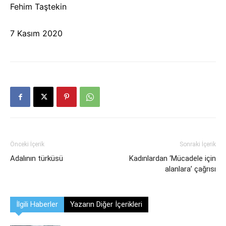
Fehim Taştekin
7 Kasım 2020
Önceki İçerik
Sonraki İçerik
Adalının türküsü
Kadınlardan ‘Mücadele için
alanlara’ çağrısı
İlgili Haberler
Yazarın Diğer İçerikleri