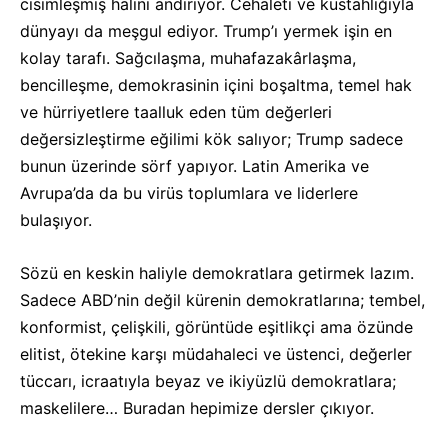
cisimleşmiş halini andırıyor. Cehaleti ve küstahlığıyla
dünyayı da meşgul ediyor. Trump’ı yermek işin en
kolay tarafı. Sağcılaşma, muhafazakârlaşma,
bencilleşme, demokrasinin içini boşaltma, temel hak
ve hürriyetlere taalluk eden tüm değerleri
değersizleştirme eğilimi kök salıyor; Trump sadece
bunun üzerinde sörf yapıyor. Latin Amerika ve
Avrupa’da da bu virüs toplumlara ve liderlere
bulaşıyor.
Sözü en keskin haliyle demokratlara getirmek lazım.
Sadece ABD’nin değil kürenin demokratlarına; tembel,
konformist, çelişkili, görüntüde eşitlikçi ama özünde
elitist, ötekine karşı müdahaleci ve üstenci, değerler
tüccarı, icraatıyla beyaz ve ikiyüzlü demokratlara;
maskelilere… Buradan hepimize dersler çıkıyor.