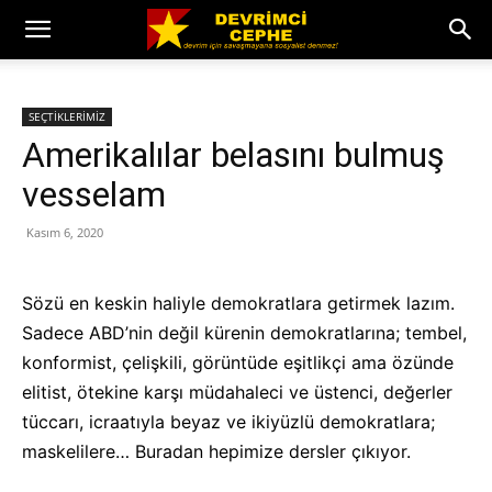
SEÇTİKLERİMİZ
Amerikalılar belasını bulmuş
vesselam
Kasım 6, 2020
Sözü en keskin haliyle demokratlara getirmek lazım.
Sadece ABD’nin değil kürenin demokratlarına; tembel,
konformist, çelişkili, görüntüde eşitlikçi ama özünde
elitist, ötekine karşı müdahaleci ve üstenci, değerler
tüccarı, icraatıyla beyaz ve ikiyüzlü demokratlara;
maskelilere… Buradan hepimize dersler çıkıyor.