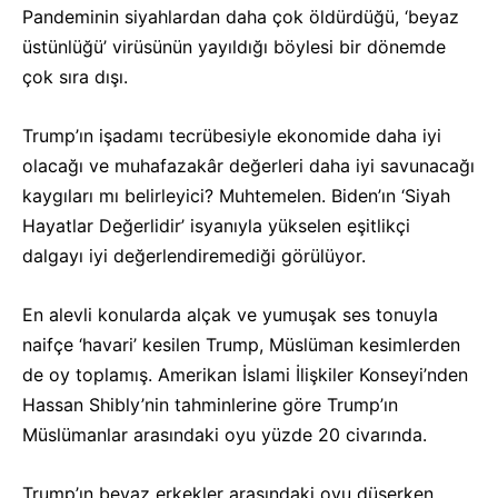
Pandeminin siyahlardan daha çok öldürdüğü, ‘beyaz
üstünlüğü’ virüsünün yayıldığı böylesi bir dönemde
çok sıra dışı.
Trump’ın işadamı tecrübesiyle ekonomide daha iyi
olacağı ve muhafazakâr değerleri daha iyi savunacağı
kaygıları mı belirleyici? Muhtemelen. Biden’ın ‘Siyah
Hayatlar Değerlidir’ isyanıyla yükselen eşitlikçi
dalgayı iyi değerlendiremediği görülüyor.
En alevli konularda alçak ve yumuşak ses tonuyla
naifçe ‘havari’ kesilen Trump, Müslüman kesimlerden
de oy toplamış. Amerikan İslami İlişkiler Konseyi’nden
Hassan Shibly’nin tahminlerine göre Trump’ın
Müslümanlar arasındaki oyu yüzde 20 civarında.
Trump’ın beyaz erkekler arasındaki oyu düşerken