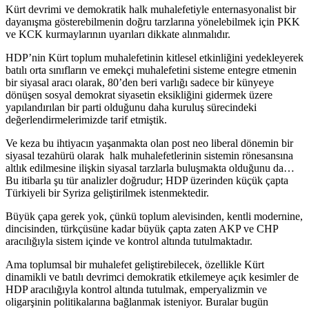
Kürt devrimi ve demokratik halk muhalefetiyle enternasyonalist bir
dayanışma gösterebilmenin doğru tarzlarına yönelebilmek için PKK
ve KCK kurmaylarının uyarıları dikkate alınmalıdır.
HDP’nin Kürt toplum muhalefetinin kitlesel etkinliğini yedekleyerek
batılı orta sınıfların ve emekçi muhalefetini sisteme entegre etmenin
bir siyasal aracı olarak, 80’den beri varlığı sadece bir künyeye
dönüşen sosyal demokrat siyasetin eksikliğini gidermek üzere
yapılandırılan bir parti olduğunu daha kuruluş sürecindeki
değerlendirmelerimizde tarif etmiştik.
Ve keza bu ihtiyacın yaşanmakta olan post neo liberal dönemin bir
siyasal tezahürü olarak halk muhalefetlerinin sistemin rönesansına
altlık edilmesine ilişkin siyasal tarzlarla buluşmakta olduğunu da…
Bu itibarla şu tür analizler doğrudur; HDP üzerinden küçük çapta
Türkiyeli bir Syriza geliştirilmek istenmektedir.
Büyük çapa gerek yok, çünkü toplum alevisinden, kentli modernine,
dincisinden, türkçüsüne kadar büyük çapta zaten AKP ve CHP
aracılığıyla sistem içinde ve kontrol altında tutulmaktadır.
Ama toplumsal bir muhalefet geliştirebilecek, özellikle Kürt
dinamikli ve batılı devrimci demokratik etkilemeye açık kesimler de
HDP aracılığıyla kontrol altında tutulmak, emperyalizmin ve
oligarşinin politikalarına bağlanmak isteniyor. Buralar bugün