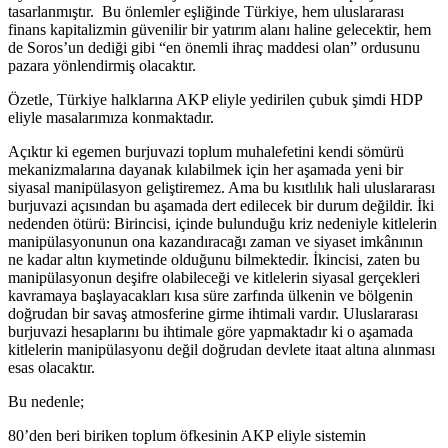
tasarlanmıştır. Bu önlemler eşliğinde Türkiye, hem uluslararası
finans kapitalizmin güvenilir bir yatırım alanı haline gelecektir, hem
de Soros’un dediği gibi “en önemli ihraç maddesi olan” ordusunu
pazara yönlendirmiş olacaktır.
Özetle, Türkiye halklarına AKP eliyle yedirilen çubuk şimdi HDP
eliyle masalarımıza konmaktadır.
Açıktır ki egemen burjuvazi toplum muhalefetini kendi sömürü
mekanizmalarına dayanak kılabilmek için her aşamada yeni bir
siyasal manipülasyon geliştiremez. Ama bu kısıtlılık hali uluslararası
burjuvazi açısından bu aşamada dert edilecek bir durum değildir. İki
nedenden ötürü: Birincisi, içinde bulunduğu kriz nedeniyle kitlelerin
manipülasyonunun ona kazandıracağı zaman ve siyaset imkânının
ne kadar altın kıymetinde olduğunu bilmektedir. İkincisi, zaten bu
manipülasyonun deşifre olabileceği ve kitlelerin siyasal gerçekleri
kavramaya başlayacakları kısa süre zarfında ülkenin ve bölgenin
doğrudan bir savaş atmosferine girme ihtimali vardır. Uluslararası
burjuvazi hesaplarını bu ihtimale göre yapmaktadır ki o aşamada
kitlelerin manipülasyonu değil doğrudan devlete itaat altına alınması
esas olacaktır.
Bu nedenle;
80’den beri biriken toplum öfkesinin AKP eliyle sistemin