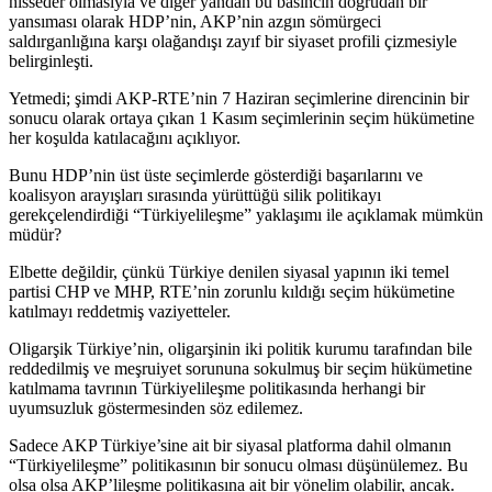
hisseder olmasıyla ve diğer yandan bu basıncın doğrudan bir
yansıması olarak HDP’nin, AKP’nin azgın sömürgeci
saldırganlığına karşı olağandışı zayıf bir siyaset profili çizmesiyle
belirginleşti.
Yetmedi; şimdi AKP-RTE’nin 7 Haziran seçimlerine direncinin bir
sonucu olarak ortaya çıkan 1 Kasım seçimlerinin seçim hükümetine
her koşulda katılacağını açıklıyor.
Bunu HDP’nin üst üste seçimlerde gösterdiği başarılarını ve
koalisyon arayışları sırasında yürüttüğü silik politikayı
gerekçelendirdiği “Türkiyelileşme” yaklaşımı ile açıklamak mümkün
müdür?
Elbette değildir, çünkü Türkiye denilen siyasal yapının iki temel
partisi CHP ve MHP, RTE’nin zorunlu kıldığı seçim hükümetine
katılmayı reddetmiş vaziyetteler.
Oligarşik Türkiye’nin, oligarşinin iki politik kurumu tarafından bile
reddedilmiş ve meşruiyet sorununa sokulmuş bir seçim hükümetine
katılmama tavrının Türkiyelileşme politikasında herhangi bir
uyumsuzluk göstermesinden söz edilemez.
Sadece AKP Türkiye’sine ait bir siyasal platforma dahil olmanın
“Türkiyelileşme” politikasının bir sonucu olması düşünülemez. Bu
olsa olsa AKP’lileşme politikasına ait bir yönelim olabilir, ancak.