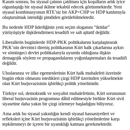
Kasım sonrası, bu siyasal çatının çatılması için koşulların artık iyice
olgunlaştığı bir siyasal iklime tekabül edecek görünmektedir. Yeni
siyasal kombinasyonun RTE’siz bir AKP+CHP ve HDP katılımıyla
oluşturulmak istendiği şimdiden görülebilmektedir.
Bu nedenle HDP liderliğinin yeni seçim sloganını “iktidar”
yürüyüşüyle ilişkilendirmesi tesadüfi ve salt ajitatif değildir.
Liberallerin bugünlerde HDP-PKK politikalarını karşılaştırarak
PKK’nin devrimci direniş politikasının Kürt halk çıkarlarına aykırı
ve sömürgeci devlet politikalarıyla uyumlu olduğuna ilişkin
demagojik söylem ve propagandalarını yoğunlaştırmaları da tesadüfi
değildir.
Uluslararası ve ülke egemenlerinin Kürt halk muhalefeti üzerinde
bugün etkin olmasını istedikleri çizgi HDP üzerinden yükselmekte
olan Kürt burjuvazisinin işbirlikçi politik yönelimidir.
Türkiye sol, demokratik ve sosyalist muhalefetinin, Kürt sorununun
liberal burjuvazinin programına dâhil edilmesiyle birlikte Kürt sivil
siyasetine daha yakın bir çizgi izlemeye başladığını biliyoruz.
Ama artık bu siyasal yakınlığın kendi siyasal hassasiyetleri ve
refleksleri içine Kürt burjuvazisinin işbirlikçi yönelimlerine karşı
tepkilenmeyi de içeren bir uyanıklığı katması gerekmektedir.