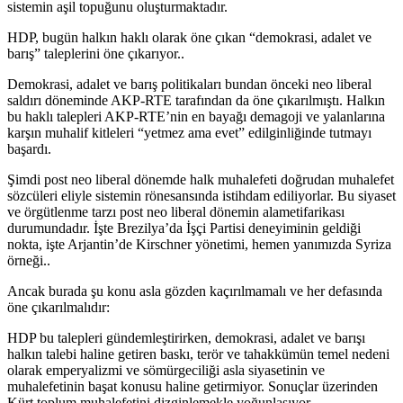
sistemin aşil topuğunu oluşturmaktadır.
HDP, bugün halkın haklı olarak öne çıkan “demokrasi, adalet ve
barış” taleplerini öne çıkarıyor..
Demokrasi, adalet ve barış politikaları bundan önceki neo liberal
saldırı döneminde AKP-RTE tarafından da öne çıkarılmıştı. Halkın
bu haklı talepleri AKP-RTE’nin en bayağı demagoji ve yalanlarına
karşın muhalif kitleleri “yetmez ama evet” edilginliğinde tutmayı
başardı.
Şimdi post neo liberal dönemde halk muhalefeti doğrudan muhalefet
sözcüleri eliyle sistemin rönesansında istihdam ediliyorlar. Bu siyaset
ve örgütlenme tarzı post neo liberal dönemin alametifarikası
durumundadır. İşte Brezilya’da İşçi Partisi deneyiminin geldiği
nokta, işte Arjantin’de Kirschner yönetimi, hemen yanımızda Syriza
örneği..
Ancak burada şu konu asla gözden kaçırılmamalı ve her defasında
öne çıkarılmalıdır:
HDP bu talepleri gündemleştirirken, demokrasi, adalet ve barışı
halkın talebi haline getiren baskı, terör ve tahakkümün temel nedeni
olarak emperyalizmi ve sömürgeciliği asla siyasetinin ve
muhalefetinin başat konusu haline getirmiyor. Sonuçlar üzerinden
Kürt toplum muhalefetini dizginlemekle yoğunlaşıyor.