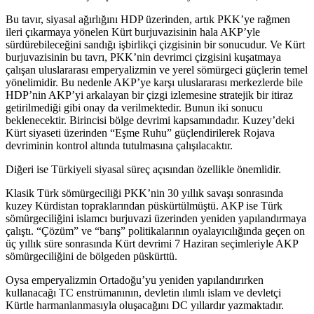
Bu tavır, siyasal ağırlığını HDP üzerinden, artık PKK’ye rağmen
ileri çıkarmaya yönelen Kürt burjuvazisinin hala AKP’yle
sürdürebileceğini sandığı işbirlikçi çizgisinin bir sonucudur. Ve Kürt
burjuvazisinin bu tavrı, PKK’nin devrimci çizgisini kuşatmaya
çalışan uluslararası emperyalizmin ve yerel sömürgeci güçlerin temel
yönelimidir. Bu nedenle AKP’ye karşı uluslararası merkezlerde bile
HDP’nin AKP’yi arkalayan bir çizgi izlemesine stratejik bir itiraz
getirilmediği gibi onay da verilmektedir. Bunun iki sonucu
beklenecektir. Birincisi bölge devrimi kapsamındadır. Kuzey’deki
Kürt siyaseti üzerinden “Eşme Ruhu” güçlendirilerek Rojava
devriminin kontrol altında tutulmasına çalışılacaktır.
Diğeri ise Türkiyeli siyasal süreç açısından özellikle önemlidir.
Klasik Türk sömürgeciliği PKK’nin 30 yıllık savaşı sonrasında
kuzey Kürdistan topraklarından püskürtülmüştü. AKP ise Türk
sömürgeciliğini islamcı burjuvazi üzerinden yeniden yapılandırmaya
çalıştı. “Çözüm” ve “barış” politikalarının oyalayıcılığında geçen on
üç yıllık süre sonrasında Kürt devrimi 7 Haziran seçimleriyle AKP
sömürgeciliğini de bölgeden püskürttü.
Oysa emperyalizmin Ortadoğu’yu yeniden yapılandırırken
kullanacağı TC enstrümanının, devletin ılımlı islam ve devletçi
Kürtle harmanlanmasıyla oluşacağını DC yıllardır yazmaktadır.