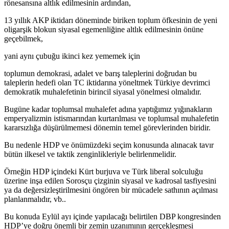
rönesansına altlık edilmesinin ardından,
13 yıllık AKP iktidarı döneminde biriken toplum öfkesinin de yeni
oligarşik blokun siyasal egemenliğine altlık edilmesinin önüne
geçebilmek,
yani aynı çubuğu ikinci kez yememek için
toplumun demokrasi, adalet ve barış taleplerini doğrudan bu
taleplerin hedefi olan TC iktidarına yöneltmek Türkiye devrimci
demokratik muhalefetinin birincil siyasal yönelmesi olmalıdır.
Bugüne kadar toplumsal muhalefet adına yaptığımız yığınakların
emperyalizmin istismarından kurtarılması ve toplumsal muhalefetin
kararsızlığa düşürülmemesi dönemin temel görevlerinden biridir.
Bu nedenle HDP ve önümüzdeki seçim konusunda alınacak tavır
bütün ilkesel ve taktik zenginlikleriyle belirlenmelidir.
Örneğin HDP içindeki Kürt burjuva ve Türk liberal solculuğu
üzerine inşa edilen Sorosçu çizginin siyasal ve kadrosal tasfiyesini
ya da değersizleştirilmesini öngören bir mücadele sathının açılması
planlanmalıdır, vb..
Bu konuda Eylül ayı içinde yapılacağı belirtilen DBP kongresinden
HDP’ye doğru önemli bir zemin uzanımının gerçekleşmesi