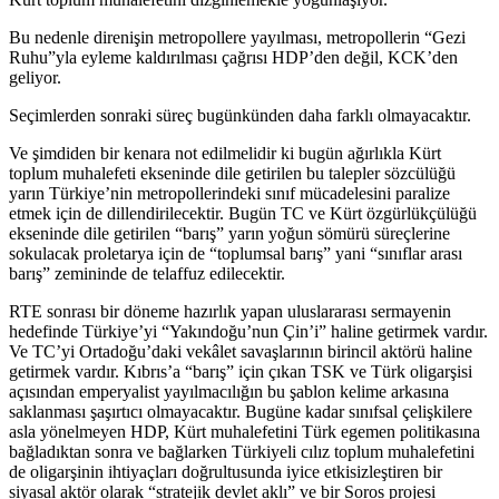
Bu nedenle direnişin metropollere yayılması, metropollerin “Gezi
Ruhu”yla eyleme kaldırılması çağrısı HDP’den değil, KCK’den
geliyor.
Seçimlerden sonraki süreç bugünkünden daha farklı olmayacaktır.
Ve şimdiden bir kenara not edilmelidir ki bugün ağırlıkla Kürt
toplum muhalefeti ekseninde dile getirilen bu talepler sözcülüğü
yarın Türkiye’nin metropollerindeki sınıf mücadelesini paralize
etmek için de dillendirilecektir. Bugün TC ve Kürt özgürlükçülüğü
ekseninde dile getirilen “barış” yarın yoğun sömürü süreçlerine
sokulacak proletarya için de “toplumsal barış” yani “sınıflar arası
barış” zemininde de telaffuz edilecektir.
RTE sonrası bir döneme hazırlık yapan uluslararası sermayenin
hedefinde Türkiye’yi “Yakındoğu’nun Çin’i” haline getirmek vardır.
Ve TC’yi Ortadoğu’daki vekâlet savaşlarının birincil aktörü haline
getirmek vardır. Kıbrıs’a “barış” için çıkan TSK ve Türk oligarşisi
açısından emperyalist yayılmacılığın bu şablon kelime arkasına
saklanması şaşırtıcı olmayacaktır. Bugüne kadar sınıfsal çelişkilere
asla yönelmeyen HDP, Kürt muhalefetini Türk egemen politikasına
bağladıktan sonra ve bağlarken Türkiyeli cılız toplum muhalefetini
de oligarşinin ihtiyaçları doğrultusunda iyice etkisizleştiren bir
siyasal aktör olarak “stratejik devlet aklı” ve bir Soros projesi