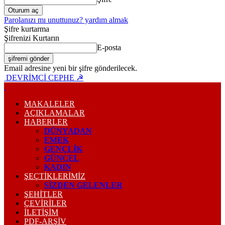
Parolanızı mı unuttunuz? yardım almak
Şifre kurtarma
Şifrenizi Kurtarın
E-posta
Email adresine yeni bir şifre gönderilecek.
DEVRİMCİ CEPHE ☭
MAKALELER
AÇIKLAMALAR
HABERLER
DÜNYADAN
EMEK
GENÇLİK
GÜNCEL
KADIN
ŞEÇTİKLERİMİZ
SİZDEN GELENLER
ŞEHİTLER
ÇEVİRİLER
İLETİŞİM
PDF-ARŞIV