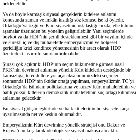
beklenebilir.
Ya da böyle karmaşık siyasal gerçeklerin kitlelere anlatımı
konusunda zaman ve imkân kısıtlığı söz konusu ise ki öyledir,
Ortadoğu’ya özgü ve Kürt siyasetinin ustalaştığı tarzda, elle tutulur
aşamalar üzerinden bu yönelim geliştirilebilir. Yani seçimlerde
boykot ya da HDP’nin şerhli desteklenmesi gibi bir yayılım içinde
ve sürekli iç ve dış muhalefetle emperyalizmin ve bölgesel
gericiliğin krizi kendince yönetmesinin bir aracı olarak HDP
üzerindeki tasarrufu sınırlandırılmalıdır.
Şurası çok açıktır ki HDP’nin seçim hükümetine girmesi nasıl
PKK’nin devrimci atılımına yönelik Kürt kitlelerin desteğinde bir
karasızlığa, tereddütlere yol açacaksa önümüzdeki seçimler
sonrasında HDP’nin iktidar ortağı yapılması, emperyalizmin TC’yi
Ortadoğu’da istihdam politikalarına ve kuzey Kürt muhalefetinin ve
batılı yoksul kitlelerin demokratik muhalefetinin suç ortağı kılınması
anlamına gelecektir.
Bu siyasal gidişin teşhirinde ve halk kitlelerinin bu siyasete karşı
uyarılmasında net ve keskin olunmalıdır.
Emperyalizmin Kürt devrimine yönelik stratejisi onu Bakur ve
Rojava’dan kuşatarak ideolojik ve siyasal makasa almaktır.